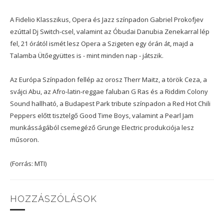
A Fidelio Klasszikus, Opera és Jazz színpadon Gabriel Prokofjev
ezúttal Dj Switch-csel, valamint az Óbudai Danubia Zenekarral lép
fel, 21 órától ismét lesz Opera a Szigeten egy órán át, majd a
Talamba Ütőegyüttes is - mint minden nap - játszik.
Az Európa Színpadon fellép az orosz Therr Maitz, a török Ceza, a
svájci Abu, az Afro-latin-reggae faluban G Ras és a Riddim Colony
Sound hallható, a Budapest Park tribute színpadon a Red Hot Chili
Peppers előtt tisztelgő Good Time Boys, valamint a Pearl Jam
munkásságából csemegéző Grunge Electric produkciója lesz
műsoron.
(Forrás: MTI)
HOZZÁSZÓLÁSOK