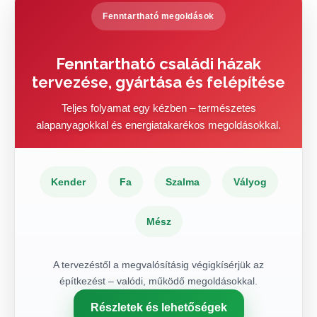
Fenntartható megoldások
Fenntartható családi házak
tervezése, gyártása és felépítése
Teljes folyamat egy kézben – természetes
alapanyagokkal és energiatakarékos megoldásokkal.
Kender
Fa
Szalma
Vályog
Mész
A tervezéstől a megvalósításig végigkísérjük az
építkezést – valódi, működő megoldásokkal.
Részletek és lehetőségek