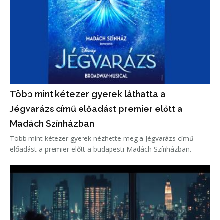
Több mint kétezer gyerek láthatta a
Jégvarázs című előadást premier előtt a
Madách Színházban
Több mint kétezer gyerek nézhette meg a Jégvarázs című
előadást a premier előtt a budapesti Madách Színházban.