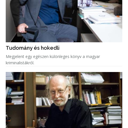
Tudomány és hokedli
Megjelent egy egészen különleges könyv a magyar
kriminalistákról.