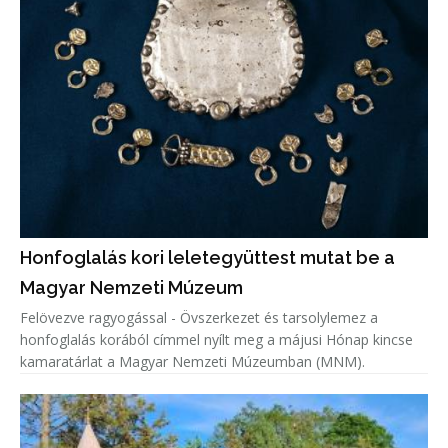
Honfoglalás kori leletegyüttest mutat be a
Magyar Nemzeti Múzeum
Felövezve ragyogással - Övszerkezet és tarsolylemez a
honfoglalás korából címmel nyílt meg a májusi Hónap kincse
kamaratárlat a Magyar Nemzeti Múzeumban (MNM).