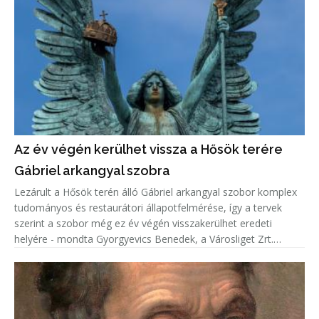
Az év végén kerülhet vissza a Hősök terére
Gábriel arkangyal szobra
Lezárult a Hősök terén álló Gábriel arkangyal szobor komplex
tudományos és restaurátori állapotfelmérése, így a tervek
szerint a szobor még ez év végén visszakerülhet eredeti
helyére - mondta Gyorgyevics Benedek, a Városliget Zrt.
vezérigazgatója.