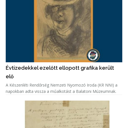
Évtizedekkel ezelőtt ellopott grafika került
elő
A Készenléti Rendőrség Nemzeti Nyomozó Iroda (KR NNI) a
napokban adta vissza a műalkotást a Balatoni Múzeumnak.