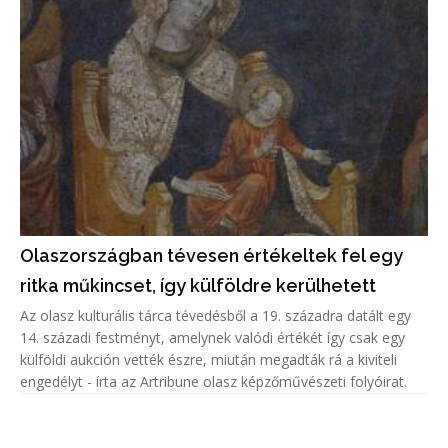
Olaszországban tévesen értékeltek fel egy
ritka műkincset, így külföldre kerülhetett
Az olasz kulturális tárca tévedésből a 19. századra datált egy
14. századi festményt, amelynek valódi értékét így csak egy
külföldi aukción vették észre, miután megadták rá a kiviteli
engedélyt - írta az Artribune olasz képzőművészeti folyóirat.