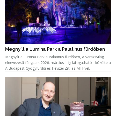
Megnyílt a Lumina Park a Palatinus fürdőben
Megnyílt a Lumina Park a Palatinus fürdőben, a Varázsvilág
elnevezésű fénypark 2026. március 1-ig látogatható - közölte a
A Budapest Gyógyfürdői és Hévizei Zrt. az MTI-vel.