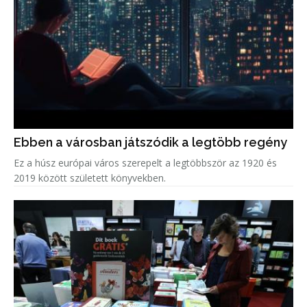
Ebben a városban játszódik a legtöbb regény
Ez a húsz európai város szerepelt a legtöbbször az 1920 és
2019 között született könyvekben.