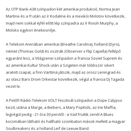
Az OTP Bank-A38 színpadon két amerikai produkció, Norma Jean
Martine és a !!! után az ír Kodaline és a mexikói Molotov következik,
majd nem sokkal éjfél előtt lép színpadra az ír Roisín Murphy, a
Moloko egykori énekesnője.
A Telekom Arenában amerikai (Breathe Carolina), holland (Dyro),
német (Thomas Gold) és osztrák (Observer x Flip Capella) fellépő
egyaránt lesz, a Világzenei színpadon a francia Soviet Suprem és
az amerikai Kultur Shock után a Szigeten már többször sikert
aratott csapat, a finn Värttinä játszik, majd az orosz Leningrad és
az olasz Baro Drom Orkestar következik, végül a francia Dj Tagada
vezet le.
A Petőfi Rádió-Telekom VOLT Fesztivál színpadon a Dope Calypso
kezd, utána a Marge, a Biebers, a Mary PopKids, az Irie Maffia,
legvégül pedig - 21 óra 30 perctől - a Vad Fruttik zenél.A Blues
kocsmában látható és hallható szombaton mások mellett a magyar
Soulbreakers és a holland Leif de Leeuw Band.