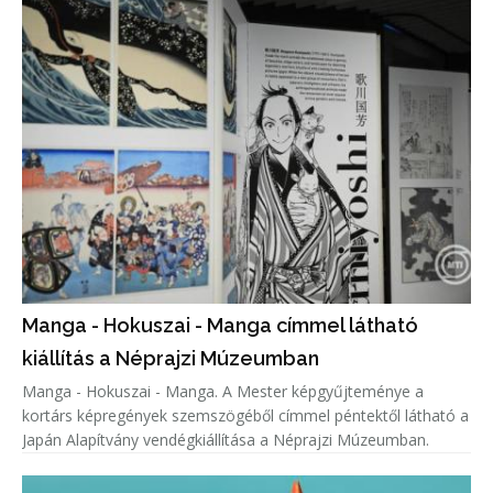
Manga - Hokuszai - Manga címmel látható
kiállítás a Néprajzi Múzeumban
Manga - Hokuszai - Manga. A Mester képgyűjteménye a
kortárs képregények szemszögéből címmel péntektől látható a
Japán Alapítvány vendégkiállítása a Néprajzi Múzeumban.