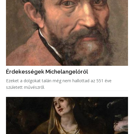
Érdekességek Michelangelóról
Ezeket a dolgokat talán még nem hallottad az 551 éve
született művészről.