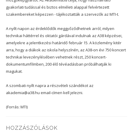
mozgóképgyártót. Az Akadémia38 célja, hogy használható
gyakorlati tudással és biztos elméleti alappal felvértezett
szakembereket képezzen - tájékoztatták a szervezők az MTI-t.
A nyílt napon az érdeklődők meggyőződhetnek arról, milyen
technikai háttérrel és oktatói gárdával indulnak az A38 képzései,
amelyekre a jelentkezési határidő február 15. A közlemény kitér
arra, hogy a diákok az iskola helyszínén, az A38-on évi 750 koncert
technikai levezénylésében vehetnek részt, 250 koncert-
dokumentumfilmben, 200 élő tévéadásban próbálhatják ki
magukat.
A szombati nyílt napra a részvételi szándékot az
akademia@a38.hu email-címen kell jelezni.
(Forrás: MTI)
HOZZÁSZÓLÁSOK