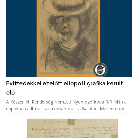
Évtizedekkel ezelőtt ellopott grafika került
elő
A Készenléti Rendőrség Nemzeti Nyomozó Iroda (KR NNI) a
napokban adta vissza a műalkotást a Balatoni Múzeumnak.