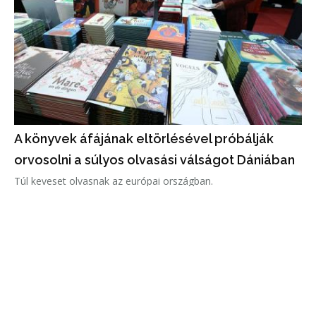
A könyvek áfájának eltörlésével próbálják
orvosolni a súlyos olvasási válságot Dániában
Túl keveset olvasnak az európai országban.