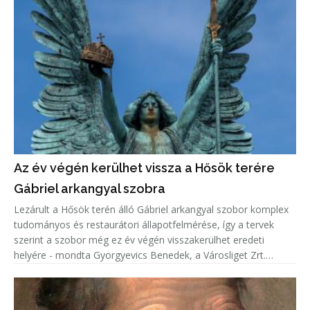
Az év végén kerülhet vissza a Hősök terére
Gábriel arkangyal szobra
Lezárult a Hősök terén álló Gábriel arkangyal szobor komplex
tudományos és restaurátori állapotfelmérése, így a tervek
szerint a szobor még ez év végén visszakerülhet eredeti
helyére - mondta Gyorgyevics Benedek, a Városliget Zrt.
vezérigazgatója.