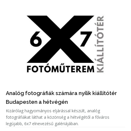
Analóg fotográfiák számára nyílik kiállítótér
Budapesten a hétvégén
Kizárólag hagyományos eljárással készült, analóg
fotográfiákat láthat a közönség a hétvégétől a főváros
legújabb, 6x7 elnevezésű galériájában.