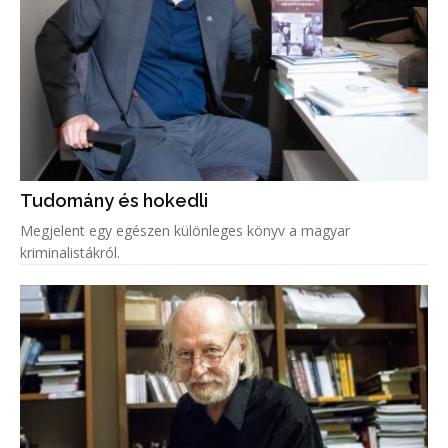
Tudomány és hokedli
Megjelent egy egészen különleges könyv a magyar
kriminalistákról.