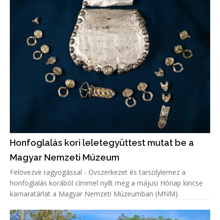
Honfoglalás kori leletegyüttest mutat be a
Magyar Nemzeti Múzeum
Felövezve ragyogással - Övszerkezet és tarsolylemez a
honfoglalás korából címmel nyílt meg a májusi Hónap kincse
kamaratárlat a Magyar Nemzeti Múzeumban (MNM).