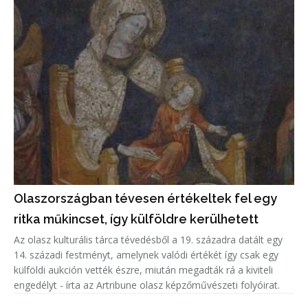
Olaszországban tévesen értékeltek fel egy
ritka műkincset, így külföldre kerülhetett
Az olasz kulturális tárca tévedésből a 19. századra datált egy
14. századi festményt, amelynek valódi értékét így csak egy
külföldi aukción vették észre, miután megadták rá a kiviteli
engedélyt - írta az Artribune olasz képzőművészeti folyóirat.