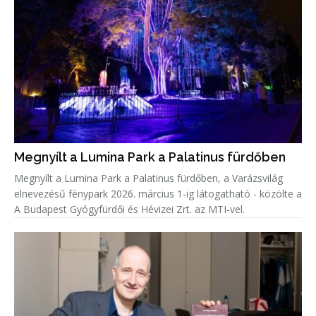
Megnyílt a Lumina Park a Palatinus fürdőben
Megnyílt a Lumina Park a Palatinus fürdőben, a Varázsvilág
elnevezésű fénypark 2026. március 1-ig látogatható - közölte a
A Budapest Gyógyfürdői és Hévizei Zrt. az MTI-vel.