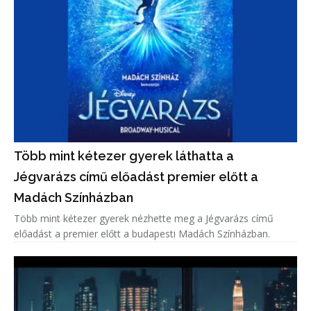
Több mint kétezer gyerek láthatta a
Jégvarázs című előadást premier előtt a
Madách Színházban
Több mint kétezer gyerek nézhette meg a Jégvarázs című
előadást a premier előtt a budapesti Madách Színházban.