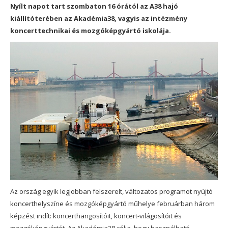
Nyílt napot tart szombaton 16 órától az A38 hajó
kiállítóterében az Akadémia38, vagyis az intézmény
koncerttechnikai és mozgóképgyártó iskolája.
Az ország egyik legjobban felszerelt, változatos programot nyújtó
koncerthelyszíne és mozgóképgyártó műhelye februárban három
képzést indít: koncerthangosítóit, koncert-világosítóit és