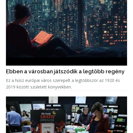
Ebben a városban játszódik a legtöbb regény
Ez a húsz európai város szerepelt a legtöbbször az 1920 és
2019 között született könyvekben.