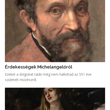
Érdekességek Michelangelóról
Ezeket a dolgokat talán még nem hallottad az 551 éve
született művészről.