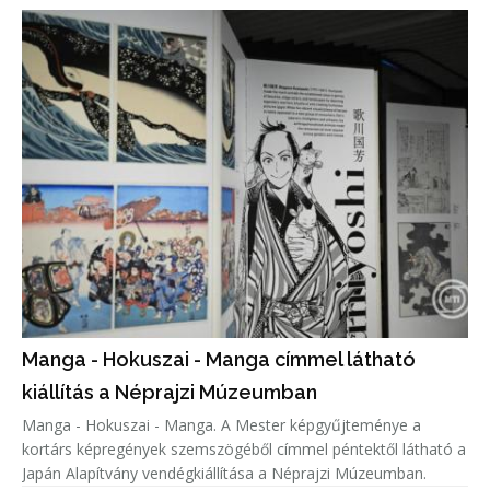
Manga - Hokuszai - Manga címmel látható
kiállítás a Néprajzi Múzeumban
Manga - Hokuszai - Manga. A Mester képgyűjteménye a
kortárs képregények szemszögéből címmel péntektől látható a
Japán Alapítvány vendégkiállítása a Néprajzi Múzeumban.