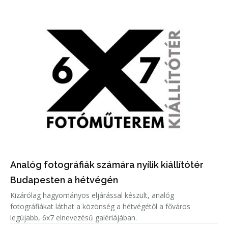
Analóg fotográfiák számára nyílik kiállítótér
Budapesten a hétvégén
Kizárólag hagyományos eljárással készült, analóg
fotográfiákat láthat a közönség a hétvégétől a főváros
legújabb, 6x7 elnevezésű galériájában.