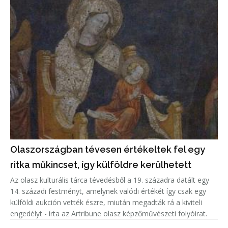
Olaszországban tévesen értékeltek fel egy
ritka műkincset, így külföldre kerülhetett
Az olasz kulturális tárca tévedésből a 19. századra datált egy
14. századi festményt, amelynek valódi értékét így csak egy
külföldi aukción vették észre, miután megadták rá a kiviteli
engedélyt - írta az Artribune olasz képzőművészeti folyóirat.