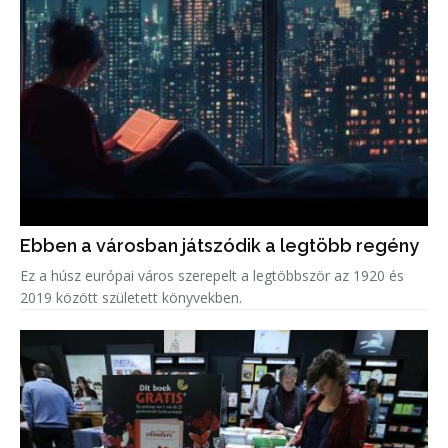
Ebben a városban játszódik a legtöbb regény
Ez a húsz európai város szerepelt a legtöbbször az 1920 és
2019 között született könyvekben.