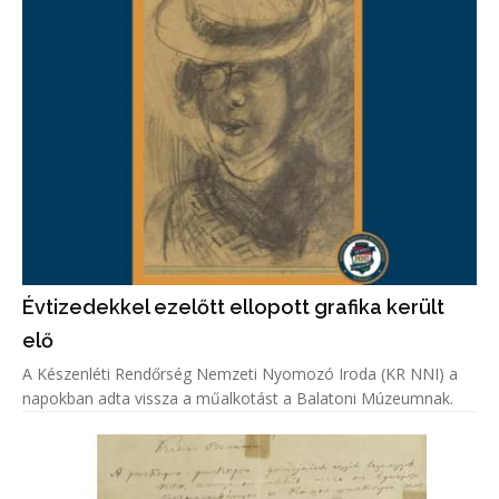
Évtizedekkel ezelőtt ellopott grafika került
elő
A Készenléti Rendőrség Nemzeti Nyomozó Iroda (KR NNI) a
napokban adta vissza a műalkotást a Balatoni Múzeumnak.