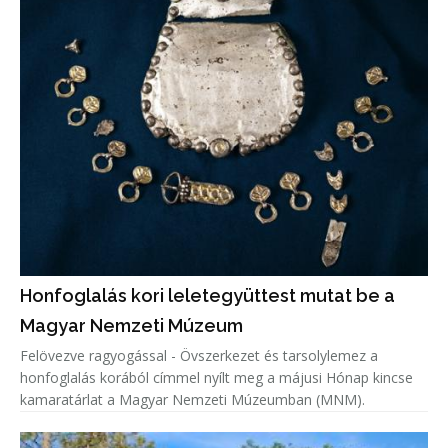
Honfoglalás kori leletegyüttest mutat be a
Magyar Nemzeti Múzeum
Felövezve ragyogással - Övszerkezet és tarsolylemez a
honfoglalás korából címmel nyílt meg a májusi Hónap kincse
kamaratárlat a Magyar Nemzeti Múzeumban (MNM).