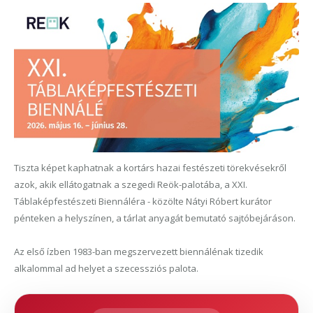
Tiszta képet kaphatnak a kortárs hazai festészeti törekvésekről
azok, akik ellátogatnak a szegedi Reök-palotába, a XXI.
Táblaképfestészeti Biennáléra - közölte Nátyi Róbert kurátor
pénteken a helyszínen, a tárlat anyagát bemutató sajtóbejáráson.
Az első ízben 1983-ban megszervezett biennálénak tizedik
alkalommal ad helyet a szecessziós palota.