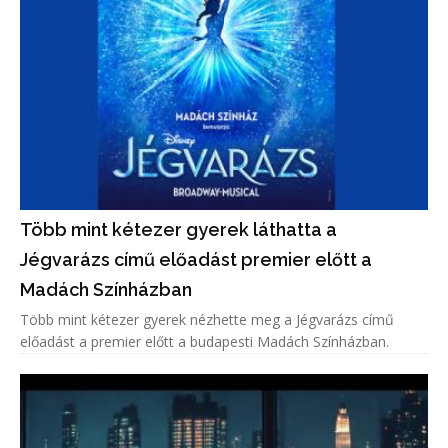
Több mint kétezer gyerek láthatta a
Jégvarázs című előadást premier előtt a
Madách Színházban
Több mint kétezer gyerek nézhette meg a Jégvarázs című
előadást a premier előtt a budapesti Madách Színházban.