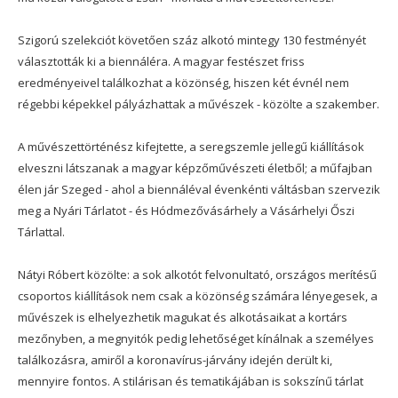
Szigorú szelekciót követően száz alkotó mintegy 130 festményét
választották ki a biennáléra. A magyar festészet friss
eredményeivel találkozhat a közönség, hiszen két évnél nem
régebbi képekkel pályázhattak a művészek - közölte a szakember.
A művészettörténész kifejtette, a seregszemle jellegű kiállítások
elveszni látszanak a magyar képzőművészeti életből; a műfajban
élen jár Szeged - ahol a biennáléval évenkénti váltásban szervezik
meg a Nyári Tárlatot - és Hódmezővásárhely a Vásárhelyi Őszi
Tárlattal.
Nátyi Róbert közölte: a sok alkotót felvonultató, országos merítésű
csoportos kiállítások nem csak a közönség számára lényegesek, a
művészek is elhelyezhetik magukat és alkotásaikat a kortárs
mezőnyben, a megnyitók pedig lehetőséget kínálnak a személyes
találkozásra, amiről a koronavírus-járvány idején derült ki,
mennyire fontos. A stilárisan és tematikájában is sokszínű tárlat