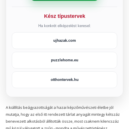
Kész típustervek
Ha konkrét elképzelést keresel:
ujhazak.com
puzzlehome.eu
otthontervek.hu
A kiállítás beágyazottságát a hazai képzőművészeti életbe jól
mutatja, hogy az első itt rendezett tárlat anyagát mintegy kétszáz
benevezett alkotásból állították össze, most csaknem kilencszáz
mű közül válogatott a zsűri - mondta a művészettörténész.