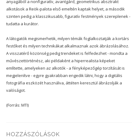
anyagából a nonfiguratív, avantgárd, geometrikus absztrakt
alkotások a Reök-palota első emeltén kaptak helyet, a második
szinten pedig a klasszikusabb, figuratív festmények szereplenek -
tudatta a kurátor.
A látogatók megismerhetik, milyen témák foglalkoztatják a kortárs
festőket és milyen technikákat alkalmaznak azok ábrázolásához.
A visszatérő közönség pedig trendeket is felfedezhet - mondta a
művészettörténész, aki példaként a hiperrealista képeket
említette, amelyeken az alkotók - a fényképezőgép torzítását is
megjelenítve - egyre gyakrabban engedik látni, hogy a digitális
fotográfia eszközét használva, áttéten keresztül ábrázolják a
valóságot.
(Forrás: MTI)
HOZZÁSZÓLÁSOK