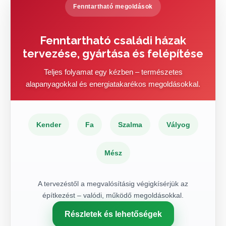
Fenntartható megoldások
Fenntartható családi házak
tervezése, gyártása és felépítése
Teljes folyamat egy kézben – természetes
alapanyagokkal és energiatakarékos megoldásokkal.
Kender
Fa
Szalma
Vályog
Mész
A tervezéstől a megvalósításig végigkísérjük az
építkezést – valódi, működő megoldásokkal.
Részletek és lehetőségek