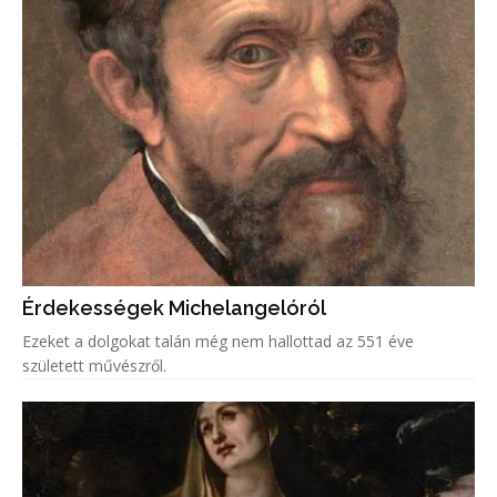
Érdekességek Michelangelóról
Ezeket a dolgokat talán még nem hallottad az 551 éve
született művészről.