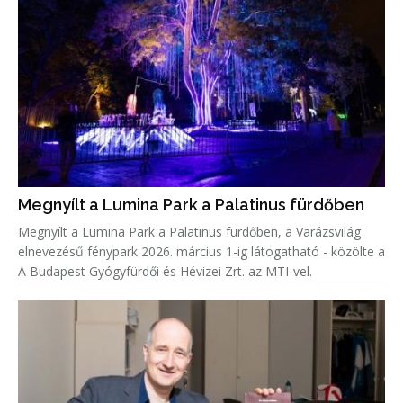
Megnyílt a Lumina Park a Palatinus fürdőben
Megnyílt a Lumina Park a Palatinus fürdőben, a Varázsvilág
elnevezésű fénypark 2026. március 1-ig látogatható - közölte a
A Budapest Gyógyfürdői és Hévizei Zrt. az MTI-vel.