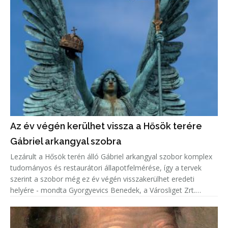
Az év végén kerülhet vissza a Hősök terére
Gábriel arkangyal szobra
Lezárult a Hősök terén álló Gábriel arkangyal szobor komplex
tudományos és restaurátori állapotfelmérése, így a tervek
szerint a szobor még ez év végén visszakerülhet eredeti
helyére - mondta Gyorgyevics Benedek, a Városliget Zrt.
vezérigazgatója.