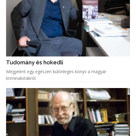
Tudomány és hokedli
Megjelent egy egészen különleges könyv a magyar
kriminalistákról.