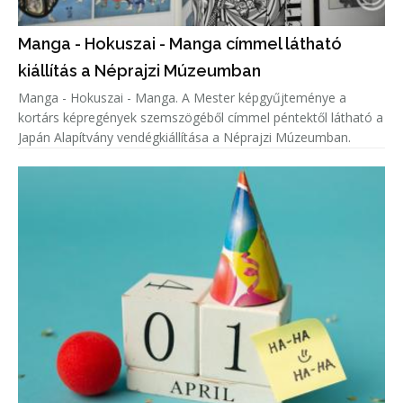
Manga - Hokuszai - Manga címmel látható
kiállítás a Néprajzi Múzeumban
Manga - Hokuszai - Manga. A Mester képgyűjteménye a
kortárs képregények szemszögéből címmel péntektől látható a
Japán Alapítvány vendégkiállítása a Néprajzi Múzeumban.