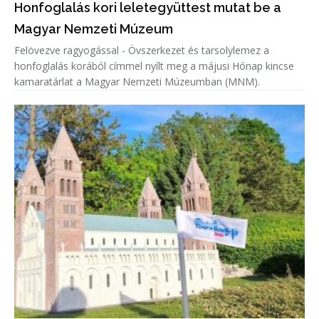
Honfoglalás kori leletegyüttest mutat be a
Magyar Nemzeti Múzeum
Felövezve ragyogással - Övszerkezet és tarsolylemez a
honfoglalás korából címmel nyílt meg a májusi Hónap kincse
kamaratárlat a Magyar Nemzeti Múzeumban (MNM).