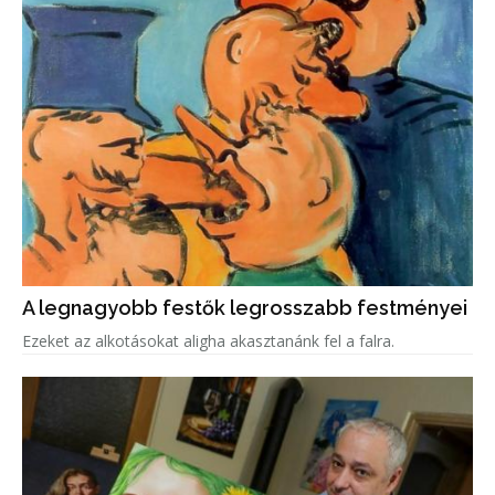
A legnagyobb festők legrosszabb festményei
Ezeket az alkotásokat aligha akasztanánk fel a falra.