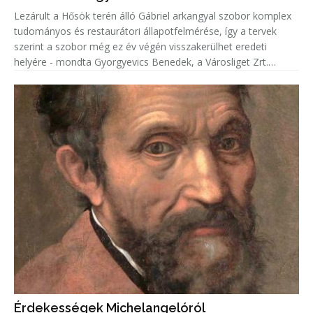
Lezárult a Hősök terén álló Gábriel arkangyal szobor komplex
tudományos és restaurátori állapotfelmérése, így a tervek
szerint a szobor még ez év végén visszakerülhet eredeti
helyére - mondta Gyorgyevics Benedek, a Városliget Zrt.
vezérigazgatója.
Érdekességek Michelangelóról