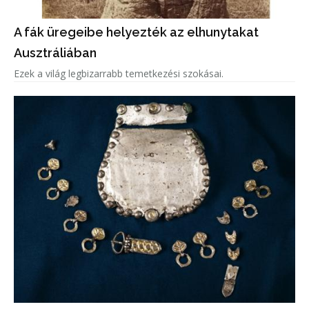
A fák üregeibe helyezték az elhunytakat
Ausztráliában
Ezek a világ legbizarrabb temetkezési szokásai.