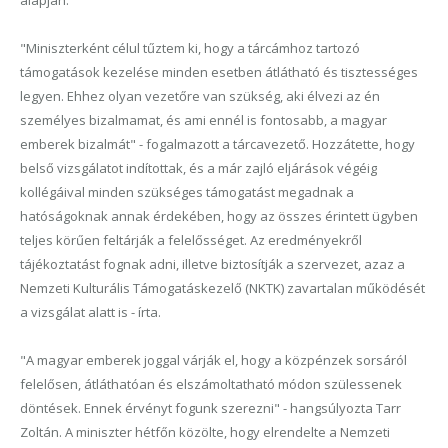
alapján.
"Miniszterként célul tűztem ki, hogy a tárcámhoz tartozó
támogatások kezelése minden esetben átlátható és tisztességes
legyen. Ehhez olyan vezetőre van szükség, aki élvezi az én
személyes bizalmamat, és ami ennél is fontosabb, a magyar
emberek bizalmát" - fogalmazott a tárcavezető. Hozzátette, hogy
belső vizsgálatot indítottak, és a már zajló eljárások végéig
kollégáival minden szükséges támogatást megadnak a
hatóságoknak annak érdekében, hogy az összes érintett ügyben
teljes körűen feltárják a felelősséget. Az eredményekről
tájékoztatást fognak adni, illetve biztosítják a szervezet, azaz a
Nemzeti Kulturális Támogatáskezelő (NKTK) zavartalan működését
a vizsgálat alatt is - írta.
"A magyar emberek joggal várják el, hogy a közpénzek sorsáról
felelősen, átláthatóan és elszámoltatható módon szülessenek
döntések. Ennek érvényt fogunk szerezni" - hangsúlyozta Tarr
Zoltán. A miniszter hétfőn közölte, hogy elrendelte a Nemzeti