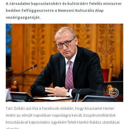
A társadalmi kapcsolatokért és kultúráért felelős miniszter
kedden felfüggesztette a Nemzeti Kulturális Alap
vezérigazgatóját.
Tarr Zoltán azt írta a Facebook-oldalán, hogy Krucsainé Herter
Anikó az elmúlt napokban napvilágra került, közpénzmilliárdok
kiosztásával kapcsolatos ügyekért felelt Hankó Balázs utasításai