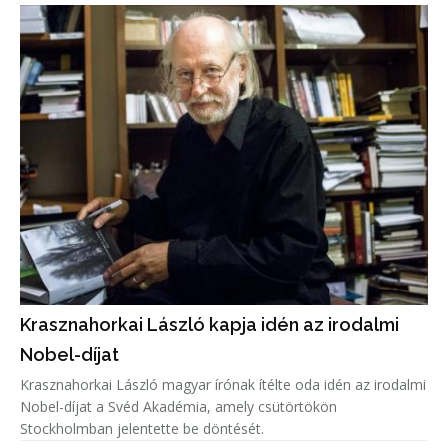
Krasznahorkai László kapja idén az irodalmi
Nobel-díjat
Krasznahorkai László magyar írónak ítélte oda idén az irodalmi
Nobel-díjat a Svéd Akadémia, amely csütörtökön
Stockholmban jelentette be döntését.