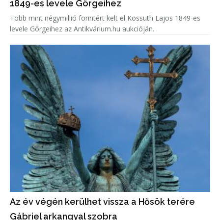
1849-es levele Görgeihez
Több mint négymillió forintért kelt el Kossuth Lajos 1849-es
levele Görgeihez az Antikvárium.hu aukcióján.
Az év végén kerülhet vissza a Hősök terére
Gábriel arkangyal szobra