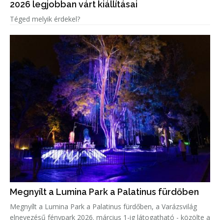
2026 legjobban várt kiállításai
Téged melyik érdekel?
Megnyílt a Lumina Park a Palatinus fürdőben
Megnyílt a Lumina Park a Palatinus fürdőben, a Varázsvilág
elnevezésű fénypark 2026. március 1-ig látogatható - közölte a