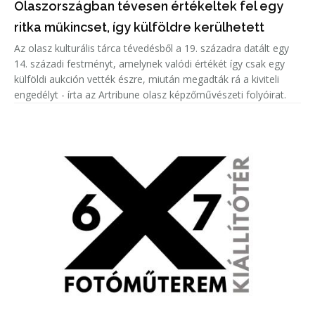
Olaszországban tévesen értékeltek fel egy
ritka műkincset, így külföldre kerülhetett
Az olasz kulturális tárca tévedésből a 19. századra datált egy
14. századi festményt, amelynek valódi értékét így csak egy
külföldi aukción vették észre, miután megadták rá a kiviteli
engedélyt - írta az Artribune olasz képzőművészeti folyóirat.