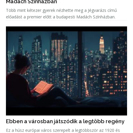
Madách Színházban
Több mint kétezer gyerek nézhette meg a Jégvarázs című
előadást a premier előtt a budapesti Madách Színházban.
Ebben a városban játszódik a legtöbb regény
Ez a húsz európai város szerepelt a legtöbbször az 1920 és