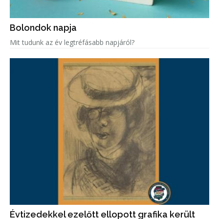
Bolondok napja
Mit tudunk az év legtréfásabb napjáról?
Évtizedekkel ezelőtt ellopott grafika került