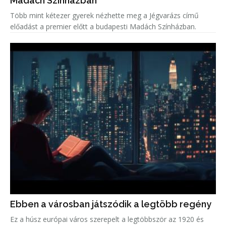
Madách Színházban
Több mint kétezer gyerek nézhette meg a Jégvarázs című
előadást a premier előtt a budapesti Madách Színházban.
Ebben a városban játszódik a legtöbb regény
Ez a húsz európai város szerepelt a legtöbbször az 1920 és