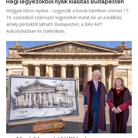
Régi legyezőkből nyílik kiállítás Budapesten
Hölgyek titkos nyelve - Legyezők a korok tükrében címmel 17-
19. századból származó legyezőket mutat be az a kiállítás,
amely péntektől látható Budapesten, a BÁV ART
Aukciósházban és Galériában.