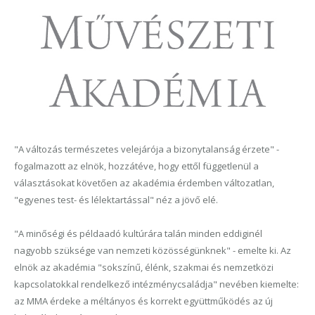
"A változás természetes velejárója a bizonytalanság érzete" -
fogalmazott az elnök, hozzátéve, hogy ettől függetlenül a
választásokat követően az akadémia érdemben változatlan,
"egyenes test- és lélektartással" néz a jövő elé.
"A minőségi és példaadó kultúrára talán minden eddiginél
nagyobb szüksége van nemzeti közösségünknek" - emelte ki. Az
elnök az akadémia "sokszínű, élénk, szakmai és nemzetközi
kapcsolatokkal rendelkező intézménycsaládja" nevében kiemelte:
az MMA érdeke a méltányos és korrekt együttműködés az új