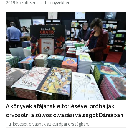
2019 között született könyvekben.
A könyvek áfájának eltörlésével próbálják
orvosolni a súlyos olvasási válságot Dániában
Túl keveset olvasnak az európai országban.