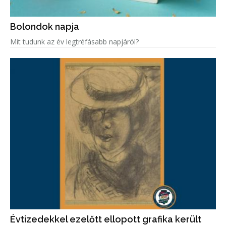
Bolondok napja
Mit tudunk az év legtréfásabb napjáról?
Évtizedekkel ezelőtt ellopott grafika került