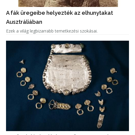
A fák üregeibe helyezték az elhunytakat
Ausztráliában
Ezek a világ legbizarrabb temetkezési szokásai.