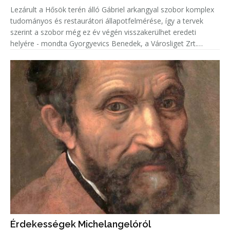
Lezárult a Hősök terén álló Gábriel arkangyal szobor komplex
tudományos és restaurátori állapotfelmérése, így a tervek
szerint a szobor még ez év végén visszakerülhet eredeti
helyére - mondta Gyorgyevics Benedek, a Városliget Zrt.
vezérigazgatója.
Érdekességek Michelangelóról