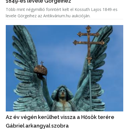
1849-es levele Görgeihez
Több mint négymillió forintért kelt el Kossuth Lajos 1849-es
levele Görgeihez az Antikvárium.hu aukcióján.
Az év végén kerülhet vissza a Hősök terére
Gábriel arkangyal szobra