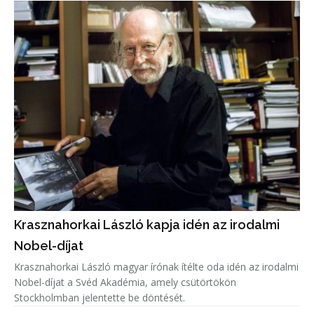
Krasznahorkai László kapja idén az irodalmi
Nobel-díjat
Krasznahorkai László magyar írónak ítélte oda idén az irodalmi
Nobel-díjat a Svéd Akadémia, amely csütörtökön
Stockholmban jelentette be döntését.