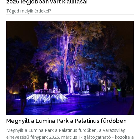
2026 legjobban várt kiállításai
Téged melyik érdekel?
Megnyílt a Lumina Park a Palatinus fürdőben
Megnyílt a Lumina Park a Palatinus fürdőben, a Varázsvilág
elnevezésű fénypark 2026. március 1-ig látogatható - közölte a