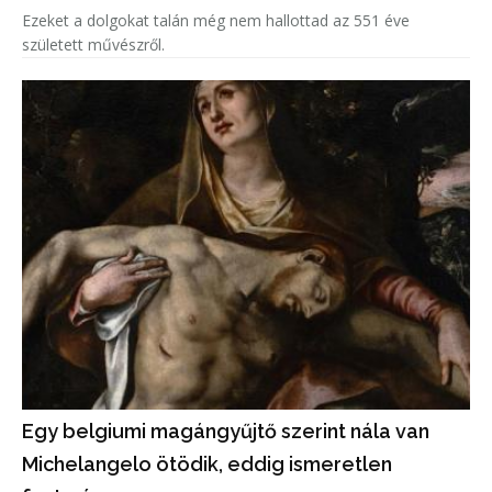
Ezeket a dolgokat talán még nem hallottad az 551 éve
született művészről.
Egy belgiumi magángyűjtő szerint nála van
Michelangelo ötödik, eddig ismeretlen