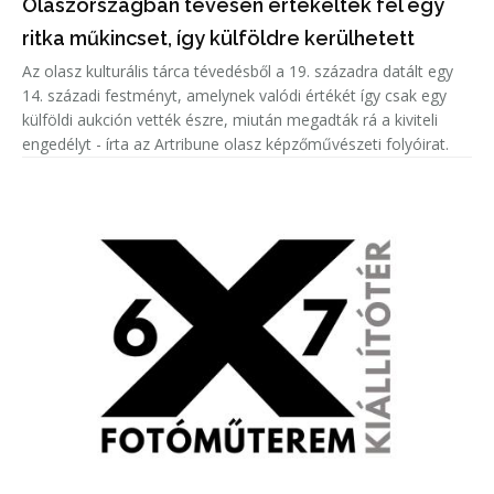
Olaszországban tévesen értékeltek fel egy
ritka műkincset, így külföldre kerülhetett
Az olasz kulturális tárca tévedésből a 19. századra datált egy
14. századi festményt, amelynek valódi értékét így csak egy
külföldi aukción vették észre, miután megadták rá a kiviteli
engedélyt - írta az Artribune olasz képzőművészeti folyóirat.