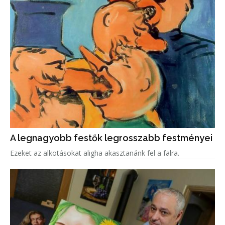
A legnagyobb festők legrosszabb festményei
Ezeket az alkotásokat aligha akasztanánk fel a falra.