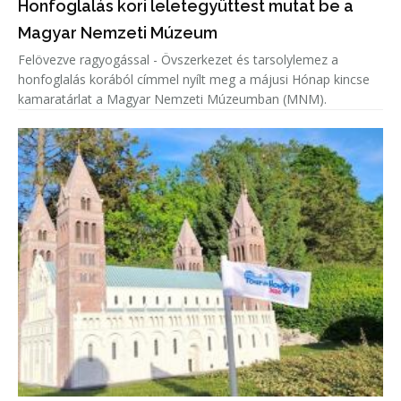
Honfoglalás kori leletegyüttest mutat be a
Magyar Nemzeti Múzeum
Felövezve ragyogással - Övszerkezet és tarsolylemez a
honfoglalás korából címmel nyílt meg a májusi Hónap kincse
kamaratárlat a Magyar Nemzeti Múzeumban (MNM).