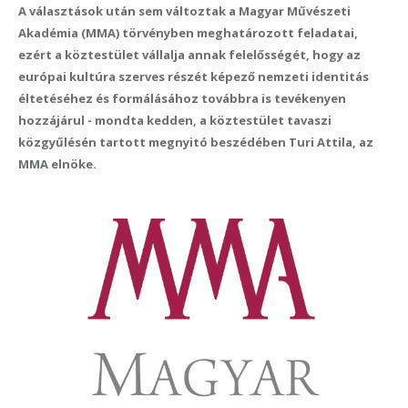
A választások után sem változtak a Magyar Művészeti
Akadémia (MMA) törvényben meghatározott feladatai,
ezért a köztestület vállalja annak felelősségét, hogy az
európai kultúra szerves részét képező nemzeti identitás
éltetéséhez és formálásához továbbra is tevékenyen
hozzájárul - mondta kedden, a köztestület tavaszi
közgyűlésén tartott megnyitó beszédében Turi Attila, az
MMA elnöke.