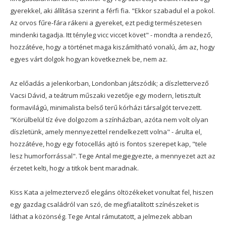
gyerekkel, aki állítása szerint a férfi fia. "Ekkor szabadul el a pokol.
Az orvos fűre-fára rákeni a gyereket, ezt pedig természetesen
mindenki tagadja. Itt tényleg vicc viccet követ" - mondta a rendező,
hozzátéve, hogy a történet maga kiszámítható vonalú, ám az, hogy
egyes várt dolgok hogyan következnek be, nem az.
Az előadás a jelenkorban, Londonban játszódik; a díszlettervező
Vacsi Dávid, a teátrum műszaki vezetője egy modern, letisztult
formavilágú, minimalista belső terű kórházi társalgót tervezett.
"Körülbelül tíz éve dolgozom a színházban, azóta nem volt olyan
díszletünk, amely mennyezettel rendelkezett volna" - árulta el,
hozzátéve, hogy egy fotocellás ajtó is fontos szerepet kap, "tele
lesz humorforrással". Tege Antal megjegyezte, a mennyezet azt az
érzetet kelti, hogy a titkok bent maradnak.
Kiss Kata a jelmeztervező elegáns öltözékeket vonultat fel, hiszen
egy gazdag családról van szó, de megfiatalított színészeket is
láthat a közönség. Tege Antal rámutatott, a jelmezek abban