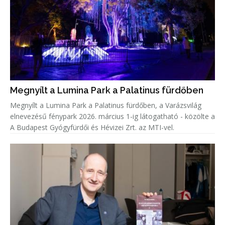
Megnyílt a Lumina Park a Palatinus fürdőben
Megnyílt a Lumina Park a Palatinus fürdőben, a Varázsvilág
elnevezésű fénypark 2026. március 1-ig látogatható - közölte a
A Budapest Gyógyfürdői és Hévizei Zrt. az MTI-vel.