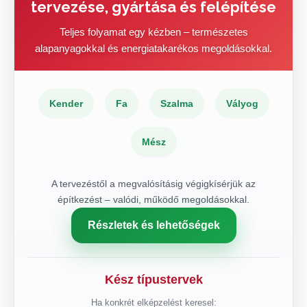
tervezése, gyártása és felépítése
Teljes folyamat egy kézben – természetes
alapanyagokkal és energiatakarékos megoldásokkal.
Kender
Fa
Szalma
Vályog
Mész
A tervezéstől a megvalósításig végigkísérjük az
építkezést – valódi, működő megoldásokkal.
Részletek és lehetőségek
Kész típustervek
Ha konkrét elképzelést keresel: