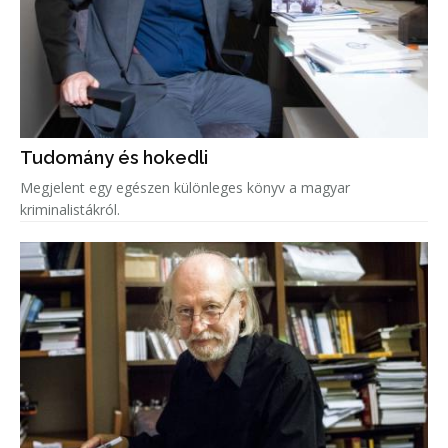
Tudomány és hokedli
Megjelent egy egészen különleges könyv a magyar
kriminalistákról.