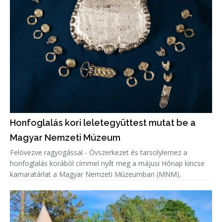
Honfoglalás kori leletegyüttest mutat be a
Magyar Nemzeti Múzeum
Felövezve ragyogással - Övszerkezet és tarsolylemez a
honfoglalás korából címmel nyílt meg a májusi Hónap kincse
kamaratárlat a Magyar Nemzeti Múzeumban (MNM).