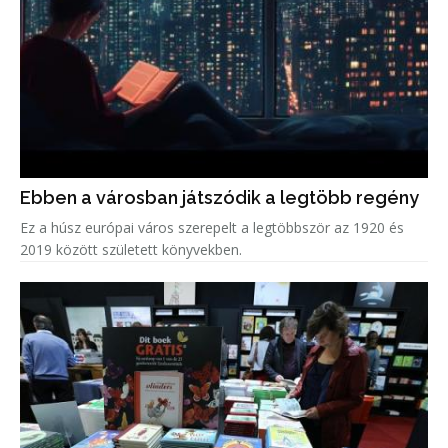
Ebben a városban játszódik a legtöbb regény
Ez a húsz európai város szerepelt a legtöbbször az 1920 és
2019 között született könyvekben.