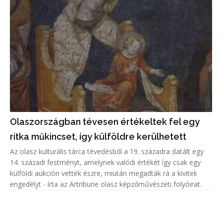
Olaszországban tévesen értékeltek fel egy
ritka műkincset, így külföldre kerülhetett
Az olasz kulturális tárca tévedésből a 19. századra datált egy
14. századi festményt, amelynek valódi értékét így csak egy
külföldi aukción vették észre, miután megadták rá a kiviteli
engedélyt - írta az Artribune olasz képzőművészeti folyóirat.