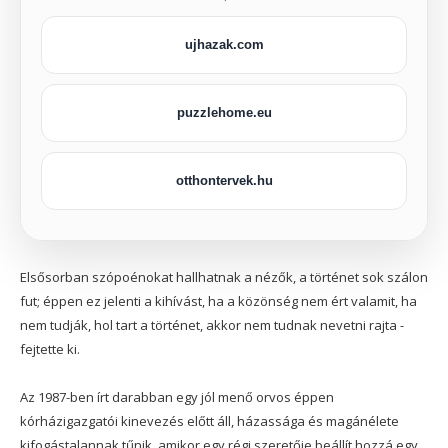
ujhazak.com
puzzlehome.eu
otthontervek.hu
Elsősorban szópoénokat hallhatnak a nézők, a történet sok szálon
fut; éppen ez jelenti a kihívást, ha a közönség nem ért valamit, ha
nem tudják, hol tart a történet, akkor nem tudnak nevetni rajta -
fejtette ki.
Az 1987-ben írt darabban egy jól menő orvos éppen
kórházigazgatói kinevezés előtt áll, házassága és magánélete
kifogástalannak tűnik, amikor egy régi szeretője beállít hozzá egy