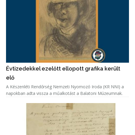
Évtizedekkel ezelőtt ellopott grafika került
elő
A Készenléti Rendőrség Nemzeti Nyomozó Iroda (KR NNI) a
napokban adta vissza a műalkotást a Balatoni Múzeumnak.