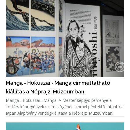
Manga - Hokuszai - Manga címmel látható
kiállítás a Néprajzi Múzeumban
Manga - Hokuszai - Manga. A Mester képgyűjteménye a
kortárs képregények szemszögéből címmel péntektől látható a
Japán Alapítvány vendégkiállítása a Néprajzi Múzeumban.