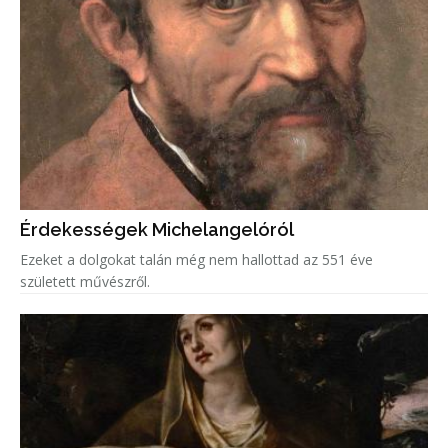
Érdekességek Michelangelóról
Ezeket a dolgokat talán még nem hallottad az 551 éve
született művészről.