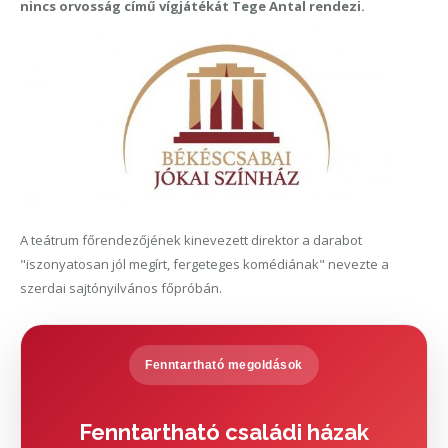
nincs orvosság című vígjátékát Tege Antal rendezi.
A teátrum főrendezőjének kinevezett direktor a darabot
"iszonyatosan jól megírt, fergeteges komédiának" nevezte a
szerdai sajtónyilvános főpróbán.
Fenntartható megoldások
Fenntartható családi házak