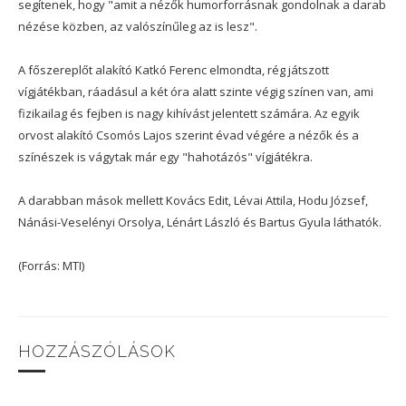
segítenek, hogy "amit a nézők humorforrásnak gondolnak a darab
nézése közben, az valószínűleg az is lesz".
A főszereplőt alakító Katkó Ferenc elmondta, rég játszott
vígjátékban, ráadásul a két óra alatt szinte végig színen van, ami
fizikailag és fejben is nagy kihívást jelentett számára. Az egyik
orvost alakító Csomós Lajos szerint évad végére a nézők és a
színészek is vágytak már egy "hahotázós" vígjátékra.
A darabban mások mellett Kovács Edit, Lévai Attila, Hodu József,
Nánási-Veselényi Orsolya, Lénárt László és Bartus Gyula láthatók.
(Forrás: MTI)
HOZZÁSZÓLÁSOK