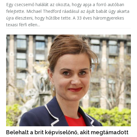
Egy csecsemő halálát az okozta, hogy apja a forró autóban
felejtette. Michael Thedford ráadásul az ájult babát úgy akarta
újra éleszteni, hogy hűtőbe tette. A 33 éves háromgyerekes
texasi férfi ellen...
Belehalt a brit képviselőnő, akit megtámadott