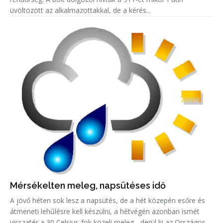
üvöltözött az alkalmazottakkal, de a kérés...
Mérsékelten meleg, napsütéses idő
A jövő héten sok lesz a napsütés, de a hét közepén esőre és
átmeneti lehűlésre kell készülni, a hétvégén azonban ismét
visszatér a 30 Celsius-fok közeli meleg - derül ki az Országos