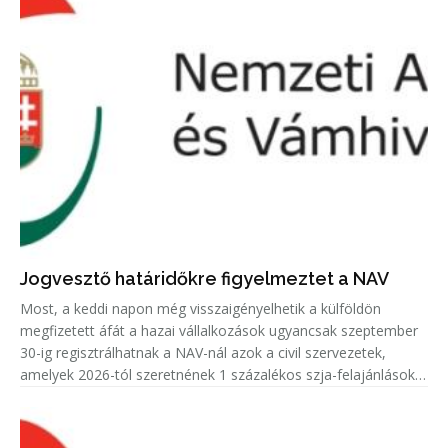
Jogvesztő határidőkre figyelmeztet a NAV
Most, a keddi napon még visszaigényelhetik a külföldön
megfizetett áfát a hazai vállalkozások ugyancsak szeptember
30-ig regisztrálhatnak a NAV-nál azok a civil szervezetek,
amelyek 2026-tól szeretnének 1 százalékos szja-felajánlásokat
fogadni.