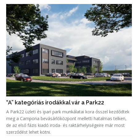
“A” kategóriás irodákkal vár a Park22
A Park22 üzleti és ipari park munkálatai kora ősszel kezdődtek
meg a Campona bevásárlóközpont melletti hatalmas telken,
de az első fázis kiadó iroda- és raktárhelyiségeire már most
szerződést lehet kötni.