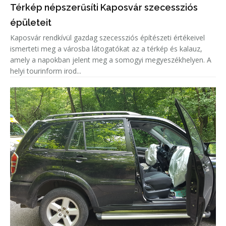
Térkép népszerűsíti Kaposvár szecessziós
épületeit
Kaposvár rendkívül gazdag szecessziós építészeti értékeivel
ismerteti meg a városba látogatókat az a térkép és kalauz,
amely a napokban jelent meg a somogyi megyeszékhelyen. A
helyi tourinform irod...