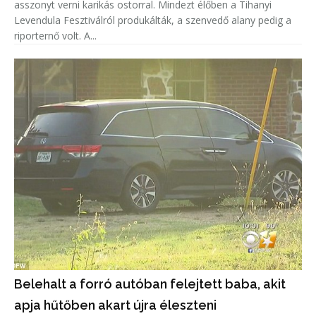
asszonyt verni karikás ostorral. Mindezt élőben a Tihanyi
Levendula Fesztiválról produkálták, a szenvedő alany pedig a
riporternő volt. A...
Belehalt a forró autóban felejtett baba, akit
apja hűtőben akart újra éleszteni