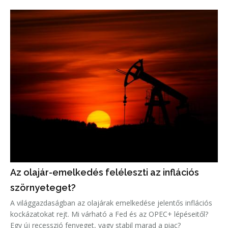
Az olajár-emelkedés feléleszti az inflációs
szörnyeteget?
A világgazdaságban az olajárak emelkedése jelentős inflációs
kockázatokat rejt. Mi várható a Fed és az OPEC+ lépéseitől?
Egy új recesszió fenyeget, vagy stabil marad a piac?