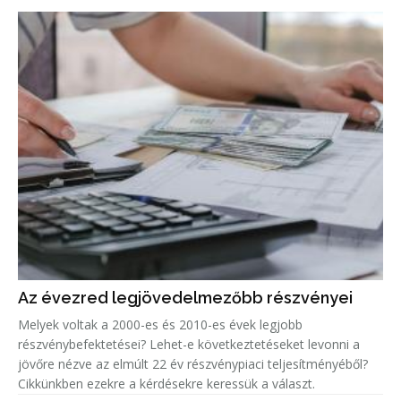
Az évezred legjövedelmezőbb részvényei
Melyek voltak a 2000-es és 2010-es évek legjobb
részvénybefektetései? Lehet-e következtetéseket levonni a
jövőre nézve az elmúlt 22 év részvénypiaci teljesítményéből?
Cikkünkben ezekre a kérdésekre keressük a választ.