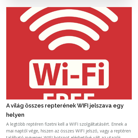
A világ összes repterének WIFI jelszava egy
helyen
A legtöbb reptéren fizetni kell a WIFI szolgáltatásért. Ennek a
mai naptól vége, hiszen az összes WIFI jelszó, vagy a reptéren
található ingyenes WIFI hotspot elérhetővé vált az utazók