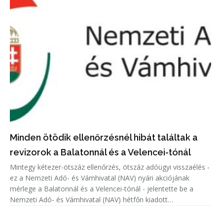
Minden ötödik ellenőrzésnél hibát találtak a
revizorok a Balatonnál és a Velencei-tónál
Mintegy kétezer-ötszáz ellenőrzés, ötszáz adóügyi visszaélés -
ez a Nemzeti Adó- és Vámhivatal (NAV) nyári akciójának
mérlege a Balatonnál és a Velencei-tónál - jelentette be a
Nemzeti Adó- és Vámhivatal (NAV) hétfőn kiadott
közleményében.