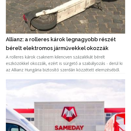
Allianz: a rolleres károk legnagyobb részét
bérelt elektromos járművekkel okozzák
A rolleres károk csaknem kilencven százalékát bérelt
eszközökkel okozzák, ezért is sürgető a szabályozás - derül ki
az Allianz Hungária biztosító szerdán közzétett elemzéséből.