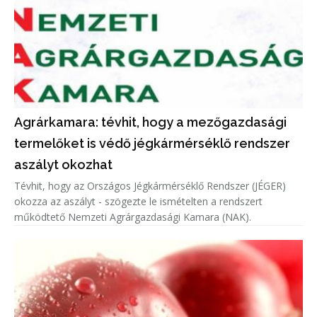
Agrárkamara: tévhit, hogy a mezőgazdasági
termelőket is védő jégkármérséklő rendszer
aszályt okozhat
Tévhit, hogy az Országos Jégkármérséklő Rendszer (JÉGER)
okozza az aszályt - szögezte le ismételten a rendszert
működtető Nemzeti Agrárgazdasági Kamara (NAK).