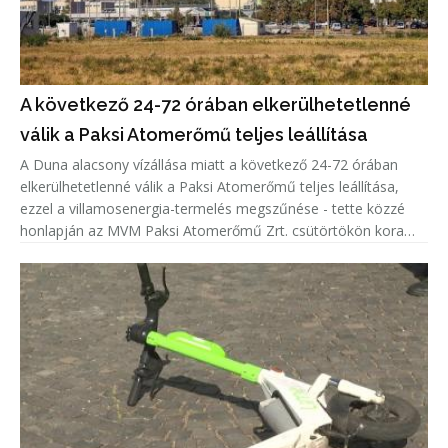
A következő 24-72 órában elkerülhetetlenné
válik a Paksi Atomerőmű teljes leállítása
A Duna alacsony vízállása miatt a következő 24-72 órában
elkerülhetetlenné válik a Paksi Atomerőmű teljes leállítása,
ezzel a villamosenergia-termelés megszűnése - tette közzé
honlapján az MVM Paksi Atomerőmű Zrt. csütörtökön kora
délután.