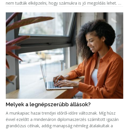
nem tudták elképzelni, hogy számukra is jó megoldás lehet. A
népszerűség jelentős növekedése miatt született meg ez a
Melyek a legnépszerűbb állások?
A munkapiac hazai trendjei időről-időre változnak. Míg húsz
évvel ezelőtt a mindenáron diplomaszerzés számított igazán
grandiózus célnak, addig manapság némileg átalakultak a