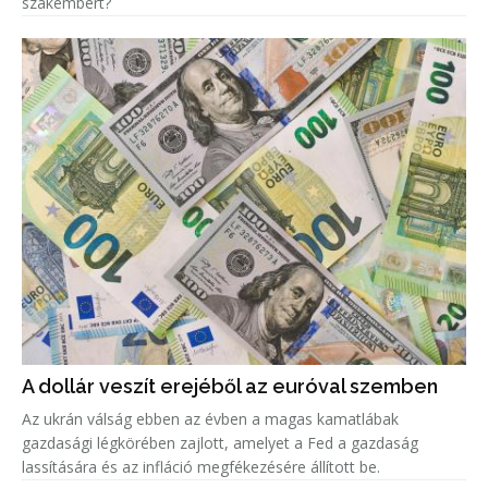
szakembert?
A dollár veszít erejéből az euróval szemben
Az ukrán válság ebben az évben a magas kamatlábak
gazdasági légkörében zajlott, amelyet a Fed a gazdaság
lassítására és az infláció megfékezésére állított be.