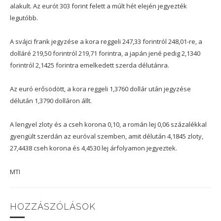
alakult. Az eurót 303 forint felett a múlt hét elején jegyezték
legutóbb.
A svájci frank jegyzése a kora reggeli 247,33 forintról 248,01-re, a
dolláré 219,50 forintról 219,71 forintra, a japán jené pedig 2,1340
forintról 2,1425 forintra emelkedett szerda délutánra.
Az euró erősödött, a kora reggeli 1,3760 dollár után jegyzése
délután 1,3790 dolláron állt.
A lengyel zloty és a cseh korona 0,10, a román lej 0,06 százalékkal
gyengült szerdán az euróval szemben, amit délután 4,1845 zloty,
27,4438 cseh korona és 4,4530 lej árfolyamon jegyeztek.
MTI
HOZZÁSZÓLÁSOK