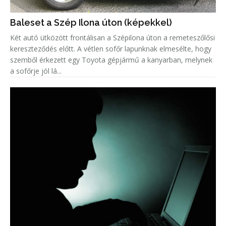
Baleset a Szép Ilona úton (képekkel)
Két autó ütközött frontálisan a Szépilona úton a remeteszőlősi
kereszteződés előtt. A vétlen sofőr lapunknak elmesélte, hogy
szemből érkezett egy Toyota gépjármű a kanyarban, melynek
a sofőrje jól lá...