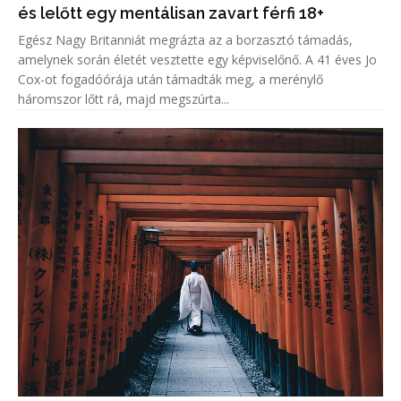
és lelőtt egy mentálisan zavart férfi 18+
Egész Nagy Britanniát megrázta az a borzasztó támadás,
amelynek során életét vesztette egy képviselőnő. A 41 éves Jo
Cox-ot fogadóórája után támadták meg, a merénylő
háromszor lőtt rá, majd megszúrta...