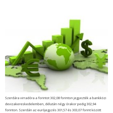
Szerdára virradóra a forintot 302,08 forinton jegyezték a bankközi
devizakereskedelemben, délután négy órakor pedig 302,94
forinton. Szerdán az eurójegyzés 301,57 és 303,07 forint között