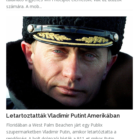
számára. A mob...
Letartoztatták Vladimir Putint Amerikában
Floridában a West Palm Beachen járt egy Publix
szupermarketben Vladimir Putin, amikor letartóztatta a
rendőrség. A bolt dolgozói hívták a 911-et mikor Putin