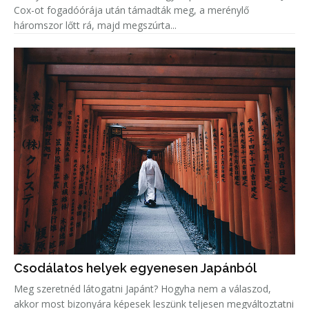
Cox-ot fogadóórája után támadták meg, a merénylő
háromszor lőtt rá, majd megszúrta...
Csodálatos helyek egyenesen Japánból
Meg szeretnéd látogatni Japánt? Hogyha nem a válaszod,
akkor most bizonyára képesek leszünk teljesen megváltoztatni