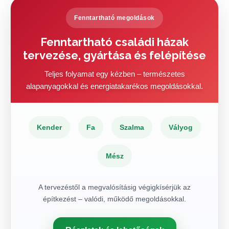
Fenntartható megoldások
Fenntartható családi házak
tervezése, gyártása és felépítése
Teljes folyamat egy kézben – természetes
alapanyagokkal és energiatakarékos megoldásokkal.
Kender
Fa
Szalma
Vályog
Mész
A tervezéstől a megvalósításig végigkísérjük az
építkezést – valódi, működő megoldásokkal.