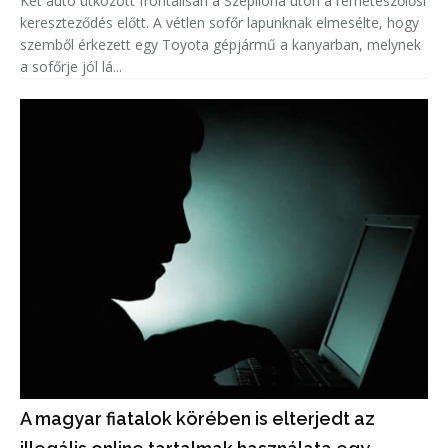
Két autó ütközött frontálisan a Szépilona úton a remeteszőlősi
kereszteződés előtt. A vétlen sofőr lapunknak elmesélte, hogy
szemből érkezett egy Toyota gépjármű a kanyarban, melynek
a sofőrje jól lá...
A magyar fiatalok körében is elterjedt az