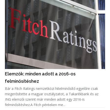
Elemzők: minden adott a 2016-os
felminősítéshez
Bár a Fitch Ratings nemzetközi hitelminősítő egyelőre csak
megerősítette a magyar osztályzatot, a Takarékbank és az
ING elemzői szerint már minden adott egy 2016-is
felminősítéshez.A Fitch pénteken me...