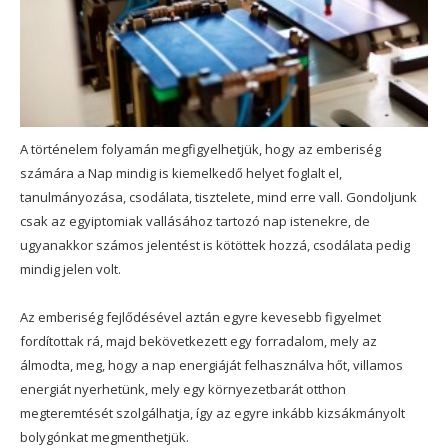
A történelem folyamán megfigyelhetjük, hogy az emberiség
számára a Nap mindig is kiemelkedő helyet foglalt el,
tanulmányozása, csodálata, tisztelete, mind erre vall. Gondoljunk
csak az egyiptomiak vallásához tartozó nap istenekre, de
ugyanakkor számos jelentést is kötöttek hozzá, csodálata pedig
mindig jelen volt.
Az emberiség fejlődésével aztán egyre kevesebb figyelmet
fordítottak rá, majd bekövetkezett egy forradalom, mely az
álmodta, meg, hogy a nap energiáját felhasználva hőt, villamos
energiát nyerhetünk, mely egy környezetbarát otthon
megteremtését szolgálhatja, így az egyre inkább kizsákmányolt
bolygónkat megmenthetjük.