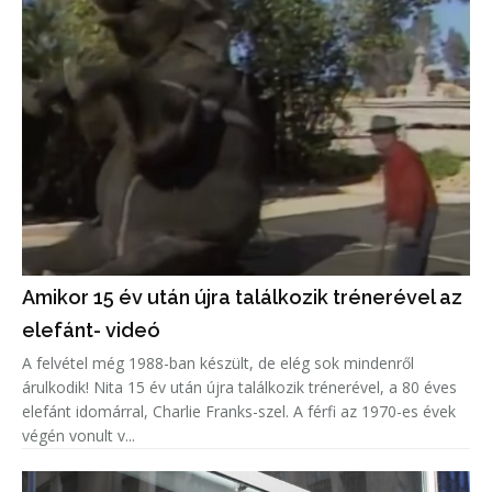
Amikor 15 év után újra találkozik trénerével az
elefánt- videó
A felvétel még 1988-ban készült, de elég sok mindenről
árulkodik! Nita 15 év után újra találkozik trénerével, a 80 éves
elefánt idomárral, Charlie Franks-szel. A férfi az 1970-es évek
végén vonult v...