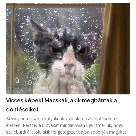
Vicces képek! Macskák, akik megbánták a
döntéseiket
Bizony nem csak a kutyáknak vannak rossz döntéseik az
életben. Persze, a kutyákat mindannyian úgy ismerjük, hogy
szeleburdi állatok, akik rengetegszer bajba sodorják magukat.