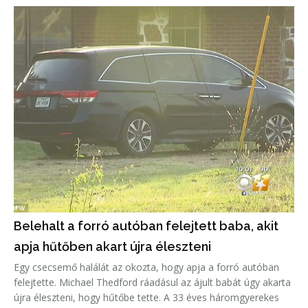
Belehalt a forró autóban felejtett baba, akit
apja hűtőben akart újra éleszteni
Egy csecsemő halálát az okozta, hogy apja a forró autóban
felejtette. Michael Thedford ráadásul az ájult babát úgy akarta
újra éleszteni, hogy hűtőbe tette. A 33 éves háromgyerekes