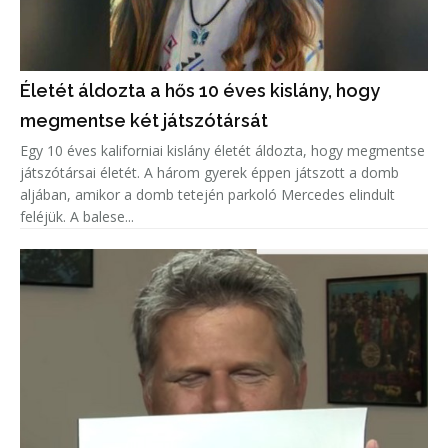
Életét áldozta a hős 10 éves kislány, hogy
megmentse két játszótársát
Egy 10 éves kaliforniai kislány életét áldozta, hogy megmentse
játszótársai életét. A három gyerek éppen játszott a domb
aljában, amikor a domb tetején parkoló Mercedes elindult
feléjük. A balese...