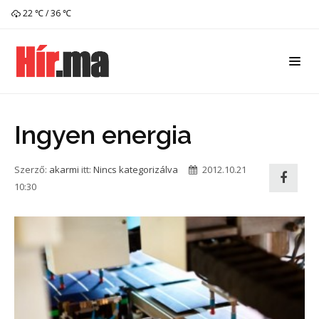
22 ℃ / 36 ℃
Ingyen energia
Szerző:
akarmi
itt:
Nincs kategorizálva
2012.10.21
10:30