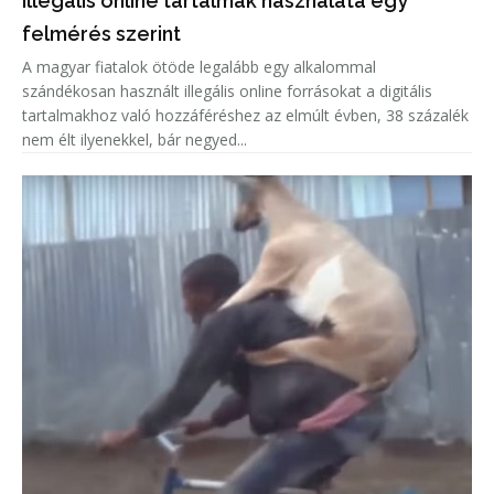
illegális online tartalmak használata egy
felmérés szerint
A magyar fiatalok ötöde legalább egy alkalommal
szándékosan használt illegális online forrásokat a digitális
tartalmakhoz való hozzáféréshez az elmúlt évben, 38 százalék
nem élt ilyenekkel, bár negyed...