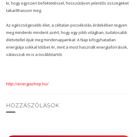
ki, hogy egyszeri befektetéssel, hosszútávon jelentős összegeket
takaríthasson meg.
Az egészségesebb élet, a céltalan pocsékolás érdekében tegyen
meg mindenki mindent azért, hogy egy jobb világban, tudatosabb
életvitellel éjük meg mindenapjainkat. A Nap kifogyhatatlan
energiája sokkal többet ér, mint a most használt energiaforrások,
válasszuk mi is a továbbtartót.
http://energiashop.hu/
HOZZÁSZÓLÁSOK