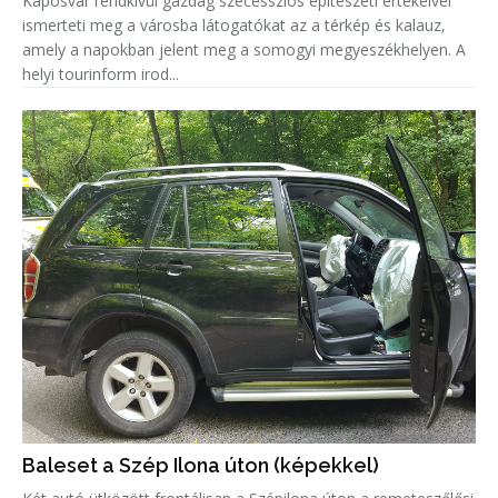
Kaposvár rendkívül gazdag szecessziós építészeti értékeivel
ismerteti meg a városba látogatókat az a térkép és kalauz,
amely a napokban jelent meg a somogyi megyeszékhelyen. A
helyi tourinform irod...
Baleset a Szép Ilona úton (képekkel)