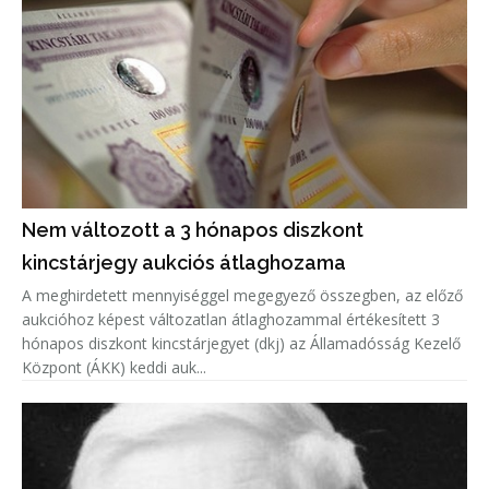
Nem változott a 3 hónapos diszkont
kincstárjegy aukciós átlaghozama
A meghirdetett mennyiséggel megegyező összegben, az előző
aukcióhoz képest változatlan átlaghozammal értékesített 3
hónapos diszkont kincstárjegyet (dkj) az Államadósság Kezelő
Központ (ÁKK) keddi auk...