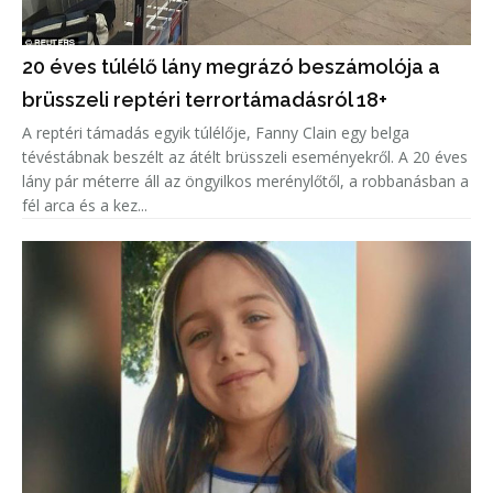
20 éves túlélő lány megrázó beszámolója a
brüsszeli reptéri terrortámadásról 18+
A reptéri támadás egyik túlélője, Fanny Clain egy belga
tévéstábnak beszélt az átélt brüsszeli eseményekről. A 20 éves
lány pár méterre áll az öngyilkos merénylőtől, a robbanásban a
fél arca és a kez...