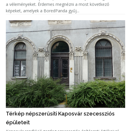
a véleményeket. Érdemes megnézni a most következő
képeket, amelyek a BoredPanda gyűj...
Térkép népszerűsíti Kaposvár szecessziós
épületeit