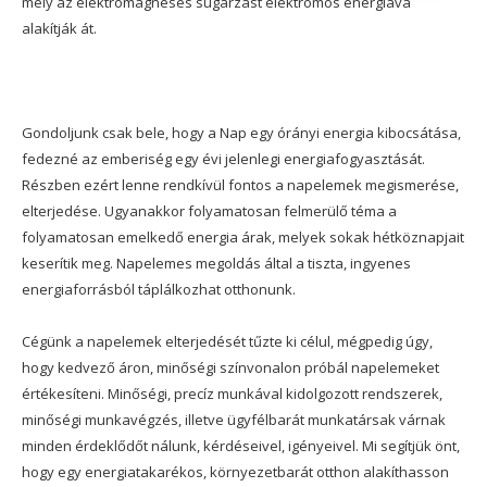
mely az elektromágneses sugárzást elektromos energiává
alakítják át.
Gondoljunk csak bele, hogy a Nap egy órányi energia kibocsátása,
fedezné az emberiség egy évi jelenlegi energiafogyasztását.
Részben ezért lenne rendkívül fontos a napelemek megismerése,
elterjedése. Ugyanakkor folyamatosan felmerülő téma a
folyamatosan emelkedő energia árak, melyek sokak hétköznapjait
keserítik meg. Napelemes megoldás által a tiszta, ingyenes
energiaforrásból táplálkozhat otthonunk.
Cégünk a napelemek elterjedését tűzte ki célul, mégpedig úgy,
hogy kedvező áron, minőségi színvonalon próbál napelemeket
értékesíteni. Minőségi, precíz munkával kidolgozott rendszerek,
minőségi munkavégzés, illetve ügyfélbarát munkatársak várnak
minden érdeklődőt nálunk, kérdéseivel, igényeivel. Mi segítjük önt,
hogy egy energiatakarékos, környezetbarát otthon alakíthasson