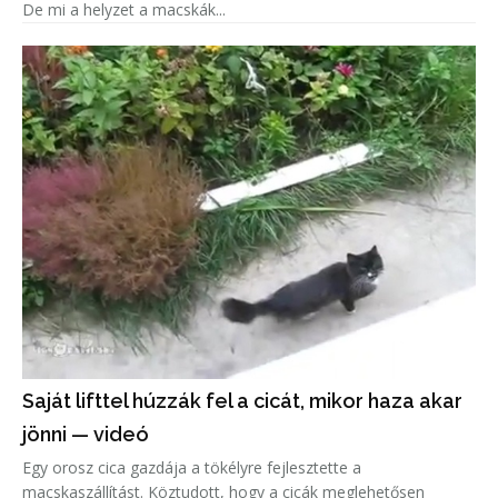
De mi a helyzet a macskák...
Saját lifttel húzzák fel a cicát, mikor haza akar
jönni — videó
Egy orosz cica gazdája a tökélyre fejlesztette a
macskaszállítást. Köztudott, hogy a cicák meglehetősen