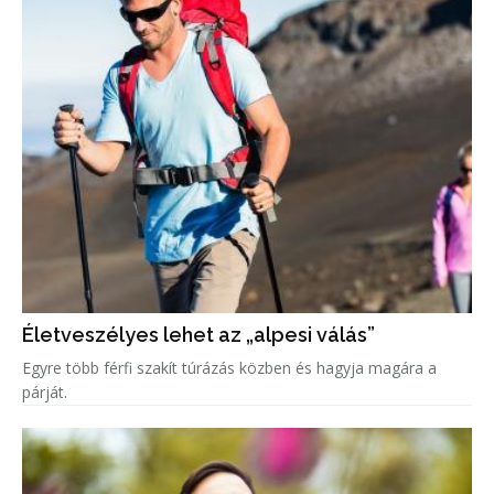
Életveszélyes lehet az „alpesi válás”
Egyre több férfi szakít túrázás közben és hagyja magára a
párját.