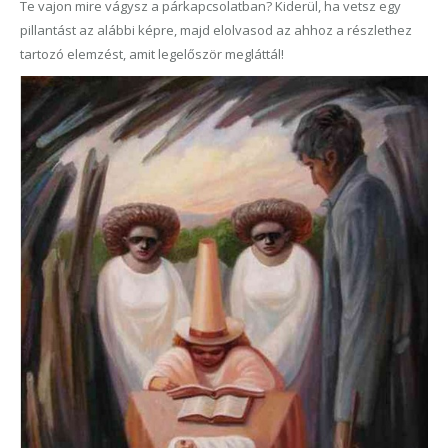
Te vajon mire vágysz a párkapcsolatban? Kiderül, ha vetsz egy
pillantást az alábbi képre, majd elolvasod az ahhoz a részlethez
tartozó elemzést, amit legelőször megláttál!