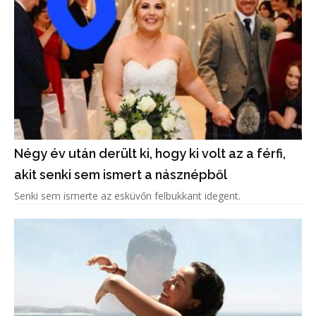
Négy év után derült ki, hogy ki volt az a férfi,
akit senki sem ismert a násznépből
Senki sem ismerte az esküvőn felbukkant idegent.