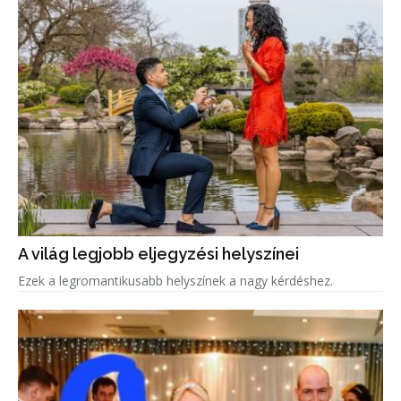
A világ legjobb eljegyzési helyszínei
Ezek a legromantikusabb helyszínek a nagy kérdéshez.