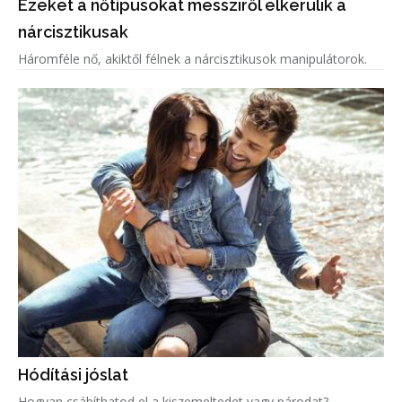
Ezeket a nőtípusokat messziről elkerülik a
nárcisztikusak
Háromféle nő, akiktől félnek a nárcisztikusok manipulátorok.
Hódítási jóslat
Hogyan csábíthatod el a kiszemeltedet vagy párodat?