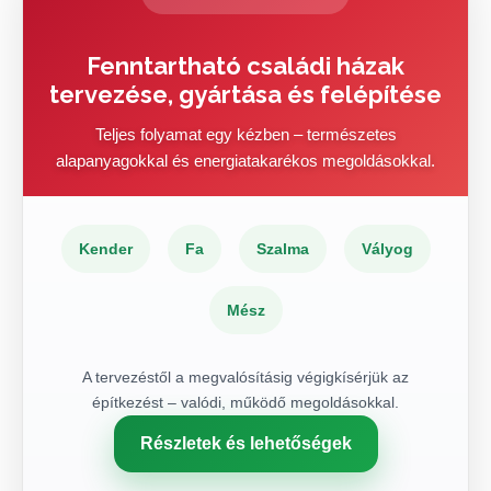
Fenntartható családi házak
tervezése, gyártása és felépítése
Teljes folyamat egy kézben – természetes
alapanyagokkal és energiatakarékos megoldásokkal.
Kender
Fa
Szalma
Vályog
Mész
A tervezéstől a megvalósításig végigkísérjük az
építkezést – valódi, működő megoldásokkal.
Részletek és lehetőségek