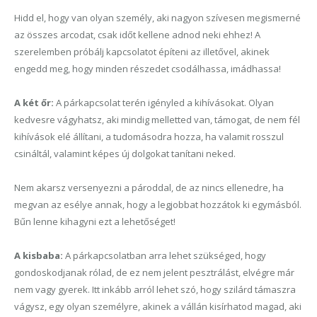
Hidd el, hogy van olyan személy, aki nagyon szívesen megismerné
az összes arcodat, csak időt kellene adnod neki ehhez! A
szerelemben próbálj kapcsolatot építeni az illetővel, akinek
engedd meg, hogy minden részedet csodálhassa, imádhassa!
A két őr:
A párkapcsolat terén igényled a kihívásokat. Olyan
kedvesre vágyhatsz, aki mindig melletted van, támogat, de nem fél
kihívások elé állítani, a tudomásodra hozza, ha valamit rosszul
csináltál, valamint képes új dolgokat tanítani neked.
Nem akarsz versenyezni a pároddal, de az nincs ellenedre, ha
megvan az esélye annak, hogy a legjobbat hozzátok ki egymásból.
Bűn lenne kihagyni ezt a lehetőséget!
A kisbaba:
A párkapcsolatban arra lehet szükséged, hogy
gondoskodjanak rólad, de ez nem jelent pesztrálást, elvégre már
nem vagy gyerek. Itt inkább arról lehet szó, hogy szilárd támaszra
vágysz, egy olyan személyre, akinek a vállán kisírhatod magad, aki