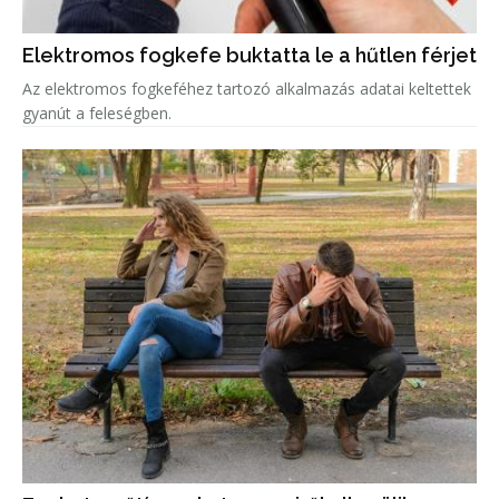
Elektromos fogkefe buktatta le a hűtlen férjet
Az elektromos fogkeféhez tartozó alkalmazás adatai keltettek
gyanút a feleségben.