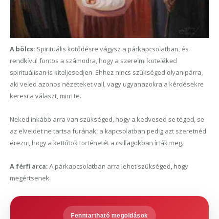
A bölcs:
Spirituális kötődésre vágysz a párkapcsolatban, és
rendkívül fontos a számodra, hogy a szerelmi köteléked
spirituálisan is kiteljesedjen. Ehhez nincs szükséged olyan párra,
aki veled azonos nézeteket vall, vagy ugyanazokra a kérdésekre
keresi a választ, mint te.
Neked inkább arra van szükséged, hogy a kedvesed se téged, se
az elveidet ne tartsa furának, a kapcsolatban pedig azt szeretnéd
érezni, hogy a kettőtök történetét a csillagokban írták meg.
A f
érfi arca:
A párkapcsolatban arra lehet szükséged, hogy
megértsenek.
Fenntartható megoldások