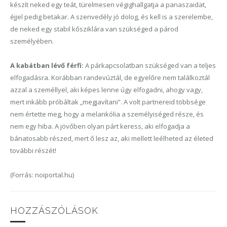
készít neked egy teát, türelmesen végighallgatja a panaszaidat,
éjjel pedig betakar. A szenvedély jó dolog, és kell is a szerelembe,
de neked egy stabil kősziklára van szükséged a párod
személyében.
A kabátban lévő férfi:
A párkapcsolatban szükséged van a teljes
elfogadásra. Korábban randevúztál, de egyelőre nem találkoztál
azzal a személlyel, aki képes lenne úgy elfogadni, ahogy vagy,
mert inkább próbáltak „megjavítani”. A volt partnereid többsége
nem értette meg, hogy a melankólia a személyiséged része, és
nem egy hiba. A jövőben olyan párt keress, aki elfogadja a
bánatosabb részed, mert ő lesz az, aki mellett leélheted az életed
további részét!
(Forrás: noiportal.hu)
HOZZÁSZÓLÁSOK