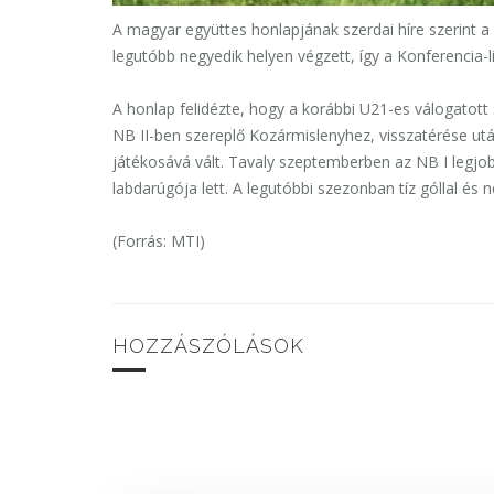
A magyar együttes honlapjának szerdai híre szerint a
legutóbb negyedik helyen végzett, így a Konferencia-l
A honlap felidézte, hogy a korábbi U21-es válogatot
NB II-ben szereplő Kozármislenyhez, visszatérése utá
játékosává vált. Tavaly szeptemberben az NB I legjob
labdarúgója lett. A legutóbbi szezonban tíz góllal és 
(Forrás: MTI)
HOZZÁSZÓLÁSOK