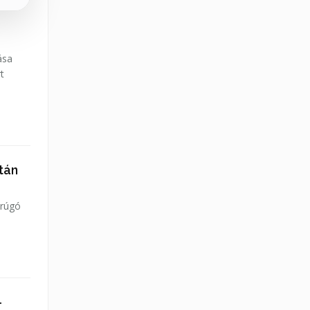
ása
t
tán
arúgó
-