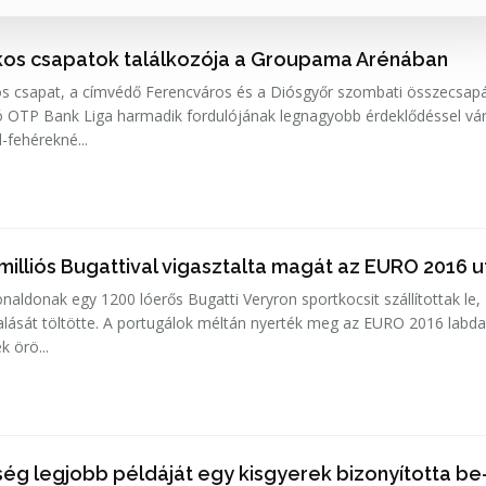
os csapatok találkozója a Groupama Arénában
os csapat, a címvédő Ferencváros és a Diósgyőr szombati összecsap
gó OTP Bank Liga harmadik fordulójának legnagyobb érdeklődéssel vár
d-fehérekné...
illiós Bugattival vigasztalta magát az EURO 2016 u
naldonak egy 1200 lóerős Bugatti Veryron sportkocsit szállítottak le,
ralását töltötte. A portugálok méltán nyerték meg az EURO 2016 labd
k örö...
ség legjobb példáját egy kisgyerek bizonyította be