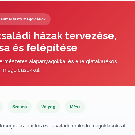
Fenntartható megoldások
saládi házak tervezése,
sa és felépítése
 természetes alapanyagokkal és energiatakarékos
megoldásokkal.
Szalma
Vályog
Mész
gkísérjük az építkezést – valódi, működő megoldásokkal.