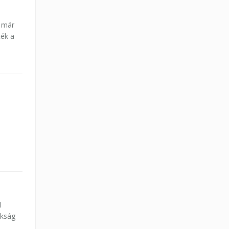
t már
l
okság