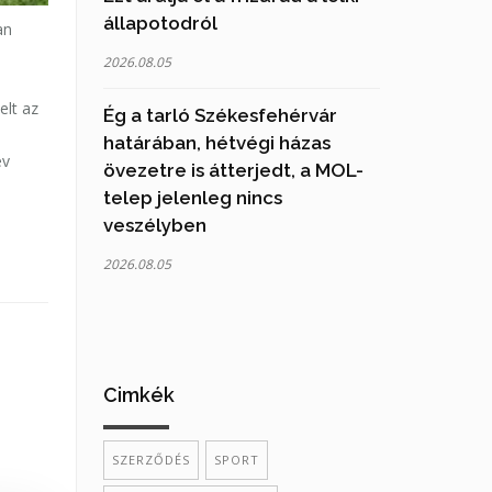
állapotodról
an
2026.08.05
elt az
Ég a tarló Székesfehérvár
határában, hétvégi házas
év
övezetre is átterjedt, a MOL-
telep jelenleg nincs
veszélyben
2026.08.05
Cimkék
SZERZŐDÉS
SPORT