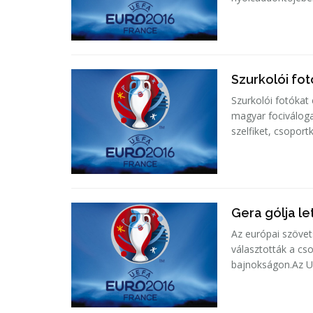
Szurkolói fot
Szurkolói fotókat
magyar fociváloga
szelfiket, csoportk
Gera gólja le
Az európai szövet
választották a cs
bajnokságon.Az UE