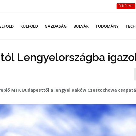
ÉPÍTÉSZET
ELFÖLD
KÜLFÖLD
GAZDASÁG
BULVÁR
TUDOMÁNY
TECH
tól Lengyelországba igazo
ereplő MTK Budapesttől a lengyel Raków Czestochowa csapat