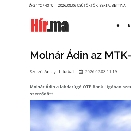
24 ℃ / 40 ℃
2026.08.06 CSÜTÖRTÖK, BERTA, BETTINA
B
Molnár Ádin az MTK-
Szerző:
Ancsy
itt:
futball
2026.07.08 11:19
Molnár Ádin a labdarúgó OTP Bank Ligában sz
szerződött.