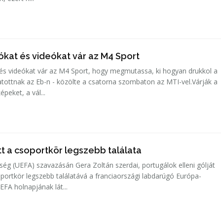
ókat és videókat vár az M4 Sport
 és videókat vár az M4 Sport, hogy megmutassa, ki hogyan drukkol a
tottnak az Eb-n - közölte a csatorna szombaton az MTI-vel.Várják a
épeket, a vál...
tt a csoportkör legszebb találata
ség (UEFA) szavazásán Gera Zoltán szerdai, portugálok elleni gólját
oportkör legszebb találatává a franciaországi labdarúgó Európa-
FA holnapjának lát...