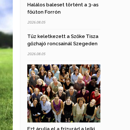
Halálos baleset történt a 3-as
főúton Forrón
2026.08.05
Tűz keletkezett a Szőke Tisza
gőzhajó roncsainál Szegeden
2026.08.05
Ezt árulja el a frizurád a lelki