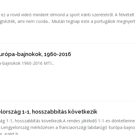
ez a rövid videó mindent elmond a sport iránti szeretetről. A felvétel
oda... Miután tegnap este a portugálok megnyerték a
urópa-bajnokok, 1960-2016
Labdarúgó Európa-bajnokok 1960-2016 MTI...
lország 1-1, hosszabbítás következik
ág 1-1, hosszabbítás következik.A rendes játékidő 1-1-es döntetlenne
c-Lengyelország mérkőzésen a franciaországi labdarúgó Európa-bajn
 ezért h...