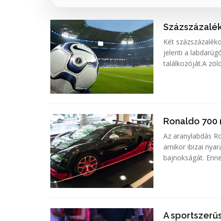
Százszázalék
Két százszázalék
jelenti a labdarú
találkozóját.A zöl
Ronaldo 700 m
Az aranylabdás Ro
amikor ibizai nya
bajnokságát. Enne
A sportszerű