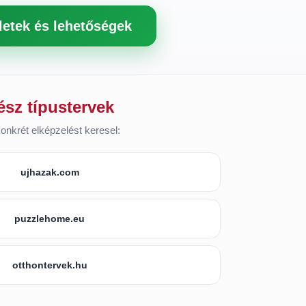
letek és lehetőségek
ész típustervek
onkrét elképzelést keresel:
ujhazak.com
puzzlehome.eu
otthontervek.hu