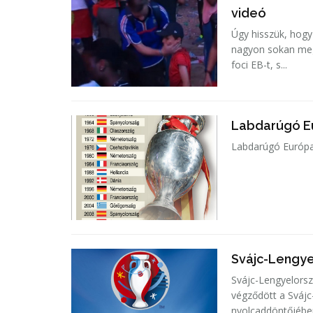
videó
Úgy hisszük, hogy 
nagyon sokan megnézték, ami nem cs
foci EB-t, s...
Labdarúgó E
Svájc-Lengye
Svájc-Lengyelorsz
végződött a Sváj
nyolcaddöntőjében,