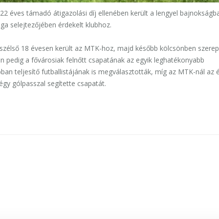
 22 éves támadó átigazolási díj ellenében került a lengyel bajnokságb
iga selejtezőjében érdekelt klubhoz.
t szélső 18 évesen került az MTK-hoz, majd később kölcsönben szerep
n pedig a fővárosiak felnőtt csapatának az egyik leghatékonyabb
ban teljesítő futballistájának is megválasztották, míg az MTK-nál az 
négy gólpasszal segítette csapatát.