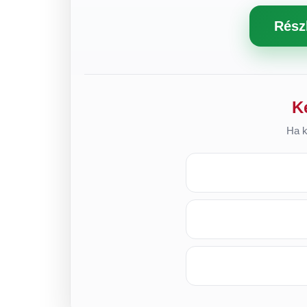
Rész
K
Ha k