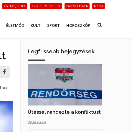
CSILLAGJEGYEK
EZOTERIKUS HÍREK
BALESET HÍREK
KP.HU
ÉLETMÓD
KULT
SPORT
HOROSZKÓP
Legfrissebb bejegyzések
lt
ához
Ütéssel rendezte a konfliktust
2026.08.05