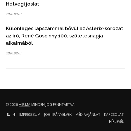
Hétvégi jóslat
2026.08.07
Különleges lapszámmal bővül az Asterix-sorozat
az író, René Goscinny 100. születésnapja
alkalmából
2026.08.07
© 2026
HIR.MA
MINDEN JOG FENNTARTVA.
IMPRESSZUM
JOGI IRÁNYELVEK
MÉDIAAJÁNLAT
KAPCSOLAT
HÍRLEVÉL