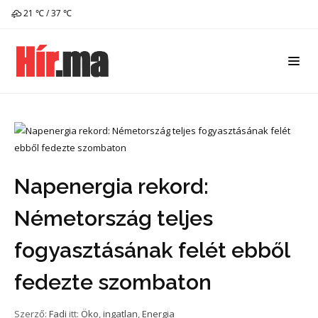
21 ℃ / 37 ℃
Napenergia rekord:
Németország teljes
fogyasztásának felét ebből
fedezte szombaton
Szerző:
Fadi
itt:
Öko
,
ingatlan
,
Energia