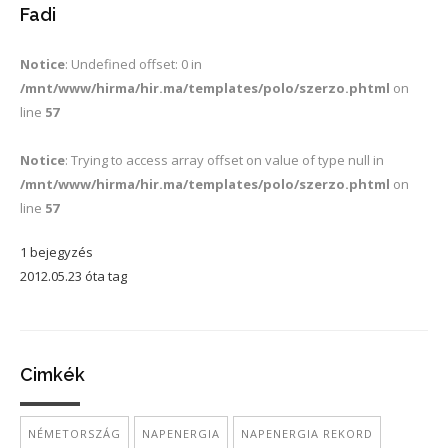
Fadi
Notice
: Undefined offset: 0 in
/mnt/www/hirma/hir.ma/templates/polo/szerzo.phtml
on
line
57
Notice
: Trying to access array offset on value of type null in
/mnt/www/hirma/hir.ma/templates/polo/szerzo.phtml
on
line
57
1 bejegyzés
2012.05.23 óta tag
Cimkék
NÉMETORSZÁG
NAPENERGIA
NAPENERGIA REKORD