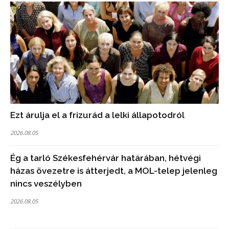
Ezt árulja el a frizurád a lelki állapotodról
2026.08.05
Ég a tarló Székesfehérvár határában, hétvégi
házas övezetre is átterjedt, a MOL-telep jelenleg
nincs veszélyben
2026.08.05