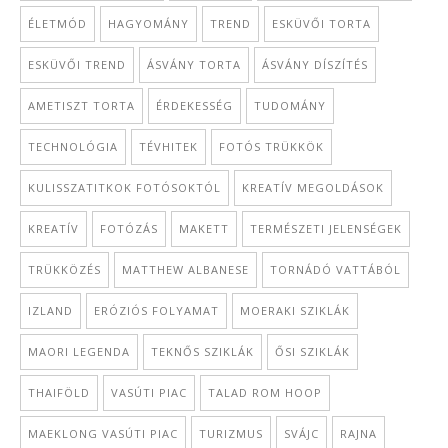
ÉLETMÓD
HAGYOMÁNY
TREND
ESKÜVŐI TORTA
ESKÜVŐI TREND
ÁSVÁNY TORTA
ÁSVÁNY DÍSZÍTÉS
AMETISZT TORTA
ÉRDEKESSÉG
TUDOMÁNY
TECHNOLÓGIA
TÉVHITEK
FOTÓS TRÜKKÖK
KULISSZATITKOK FOTÓSOKTÓL
KREATÍV MEGOLDÁSOK
KREATÍV
FOTÓZÁS
MAKETT
TERMÉSZETI JELENSÉGEK
TRÜKKÖZÉS
MATTHEW ALBANESE
TORNÁDÓ VATTÁBÓL
IZLAND
ERÓZIÓS FOLYAMAT
MOERAKI SZIKLÁK
MAORI LEGENDA
TEKNŐS SZIKLÁK
ŐSI SZIKLÁK
THAIFÖLD
VASÚTI PIAC
TALAD ROM HOOP
MAEKLONG VASÚTI PIAC
TURIZMUS
SVÁJC
RAJNA