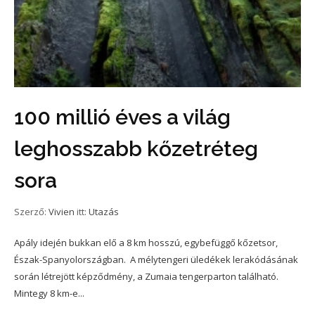
100 millió éves a világ
leghosszabb kőzetréteg
sora
Szerző:
Vivien
itt:
Utazás
Apály idején bukkan elő a 8 km hosszú, egybefüggő kőzetsor,
Észak-Spanyolországban. A mélytengeri üledékek lerakódásának
során létrejött képződmény, a Zumaia tengerparton található.
Mintegy 8 km-e...