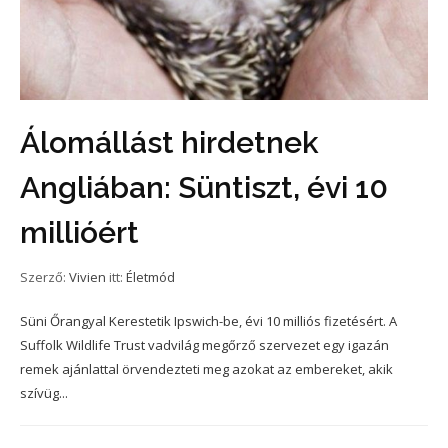
Álomállást hirdetnek
Angliában: Süntiszt, évi 10
millióért
Szerző:
Vivien
itt:
Életmód
Süni Őrangyal Kerestetik Ipswich-be, évi 10 milliós fizetésért. A
Suffolk Wildlife Trust vadvilág megőrző szervezet egy igazán
remek ajánlattal örvendezteti meg azokat az embereket, akik
szívüg...