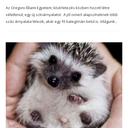
Az Oregoni Állami Egyetem, kísérletezés közben hozott létre
véletlenül, egy új színárnyalatot. A jól ismert alapszíneknek több
száz árnyalata létezik, akár egy fő kategórián belül is. Világunk...