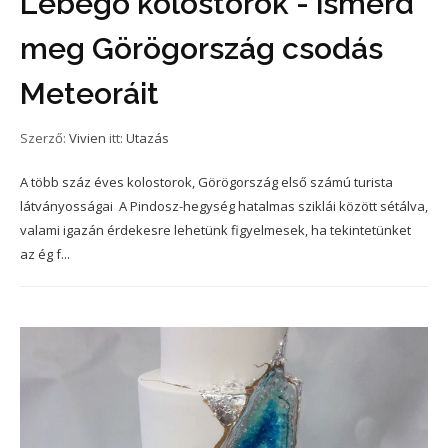
Lebegő kolostorok - ismerd
meg Görögország csodás
Meteoráit
Szerző:
Vivien
itt:
Utazás
A több száz éves kolostorok, Görögország első számú turista
látványosságai A Pindosz-hegység hatalmas sziklái között sétálva,
valami igazán érdekesre lehetünk figyelmesek, ha tekintetünket
az ég f...