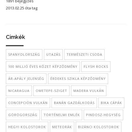
1891 bejegyzés
2013.02.25 óta tag
Cimkék
SPANYOLORSZÁG
UTAZÁS
TERMÉSZETI CSODA
100 MILLIÓ ÉVES KŐZET KÉPZŐDMÉNY
FLYSH ROCKS
ÁR-APÁLY JELENSÉG
ÉRDEKES SZIKLA KÉPZŐDMÉNY
NICARAGUA
OMETEPE-SZIGET
MADERA VULKÁN
CONCEPCIÓN VULKÁN
BANÁN GAZDÁLKODÁS
BIKA CÁPÁK
GÖRÖGORSZÁG
TÖRTÉNELMI EMLÉK
PINDOSZ-HEGYSÉG
HEGYI KOLOSTOROK
METEORÁK
BIZÁNCI KOLOSTOROK