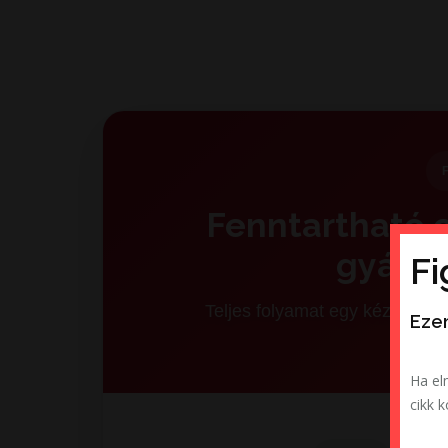
Fenntartható c
gyártá
Fi
Teljes folyamat egy kézben –
Ezen
Ha el
cikk 