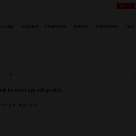
ÉPÍTÉSZET
ELFÖLD
KÜLFÖLD
GAZDASÁG
BULVÁR
TUDOMÁNY
TECH
 17:28
unk be most egy válogatást.
ott pár lenge ruhás is.