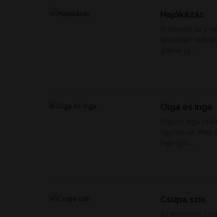
Hajókázás
Ki lehetett az a n
lányokkal? Nyilván ő csinálta a fotókat. És szinte biztos, hogy férfi volt! Lehet irigykedni! A
galéria: [g...
Olga és Inga
Olga és Inga szőkén és barnán! És mindezt egys
egymással. Vihar előtti csend, meztelenség és balkon... Mi kellhet ennél több! Egy lájk? Olga és
Inga: [gal...
Csupa szín
Az embernek szinte bel