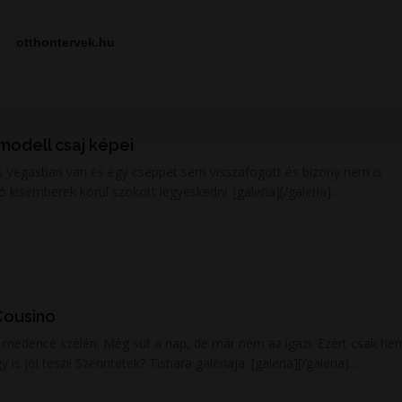
otthontervek.hu
 modell csaj képei
s Vegasban van és egy cseppet sem visszafogott és bizony nem is
isemberek körül szokott legyeskedni. [galeria][/galeria]...
Cousino
nap, de már nem az igazi. Ezért csak hempereg
y is jól teszi! Szerintetek? Tishara galériája: [galeria][/galeria]...