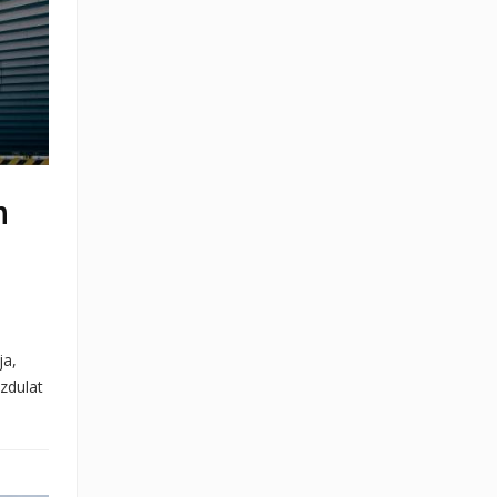
n
ja,
ozdulat