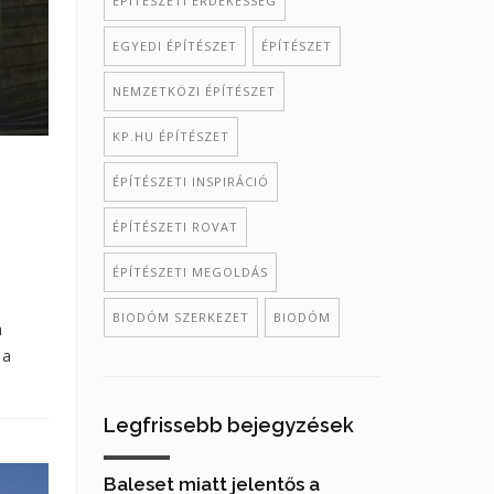
ÉPÍTÉSZETI ÉRDEKESSÉG
EGYEDI ÉPÍTÉSZET
ÉPÍTÉSZET
NEMZETKÖZI ÉPÍTÉSZET
KP.HU ÉPÍTÉSZET
ÉPÍTÉSZETI INSPIRÁCIÓ
ÉPÍTÉSZETI ROVAT
ÉPÍTÉSZETI MEGOLDÁS
BIODÓM SZERKEZET
BIODÓM
a
 a
Legfrissebb bejegyzések
Baleset miatt jelentős a