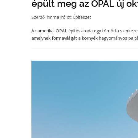
épült meg az OPAL új o
Szerző:
hir.ma író
itt:
Építészet
Az amerikai OPAL építésziroda egy tömörfa szerkeze
amelynek formavilágát a környék hagyományos pajtái 