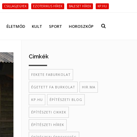
CSILLAGJEGYEK
EZOTERIKUS HÍREK
BALESET HÍREK
KP.HU
ÉLETMÓD
KULT
SPORT
HOROSZKÓP
Cimkék
FEKETE FABURKOLAT
ÉGETETT FA BURKOLAT
HIR.MA
KP.HU
ÉPÍTÉSZETI BLOG
ÉPÍTÉSZETI CIKKEK
ÉPÍTÉSZETI HÍREK