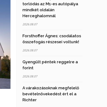
torlódás az M1-es autópálya
mindkét oldalán
Herceghalomnál
2026.08.07
Forsthoffer Ágnes: csodálatos
összefogás részesei voltunk!
2026.08.07
Gyengült péntek reggelre a
forint
2026.08.07
A várakozásoknak megfelelő
bevételnövekedést ért el a
Richter