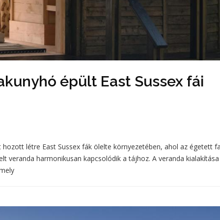
akunyhó épült East Sussex fái
t hozott létre East Sussex fák ölelte környezetében, ahol az égetett f
t veranda harmonikusan kapcsolódik a tájhoz. A veranda kialakítása
amely