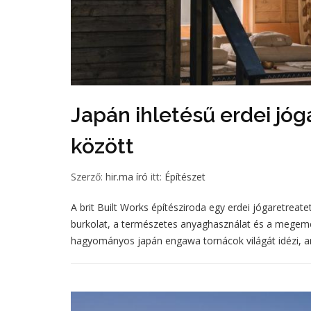
Japán ihletésű erdei jóg
között
Szerző:
hir.ma író
itt:
Építészet
A brit Built Works építésziroda egy erdei jógaretreate
burkolat, a természetes anyaghasználat és a megemel
hagyományos japán engawa tornácok világát idézi, 