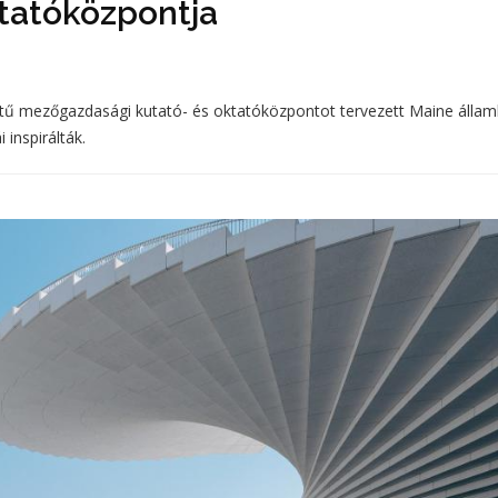
ktatóközpontja
tű mezőgazdasági kutató- és oktatóközpontot tervezett Maine állam
inspirálták.