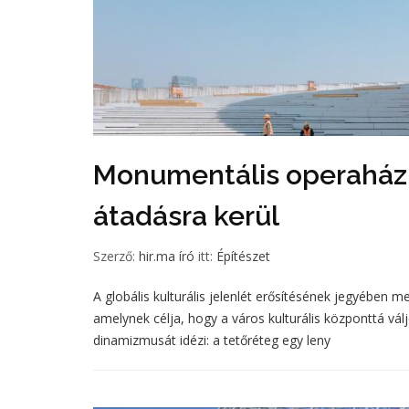
Monumentális operaház 
átadásra kerül
Szerző:
hir.ma író
itt:
Építészet
A globális kulturális jelenlét erősítésének jegyében m
amelynek célja, hogy a város kulturális központtá vál
dinamizmusát idézi: a tetőréteg egy leny