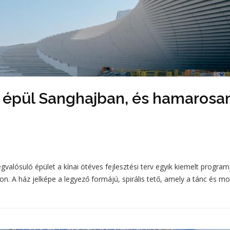
épül Sanghajban, és hamarosa
egvalósuló épület a kínai ötéves fejlesztési terv egyik kiemelt program
jon. A ház jelképe a legyező formájú, spirális tető, amely a tánc és m