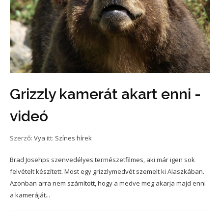
Grizzly kamerát akart enni -
videó
Szerző:
Vya
itt:
Színes hírek
Brad Josehps szenvedélyes természetfilmes, aki már igen sok
felvételt készített. Most egy grizzlymedvét szemelt ki Alaszkában.
Azonban arra nem számított, hogy a medve meg akarja majd enni
a kameráját...