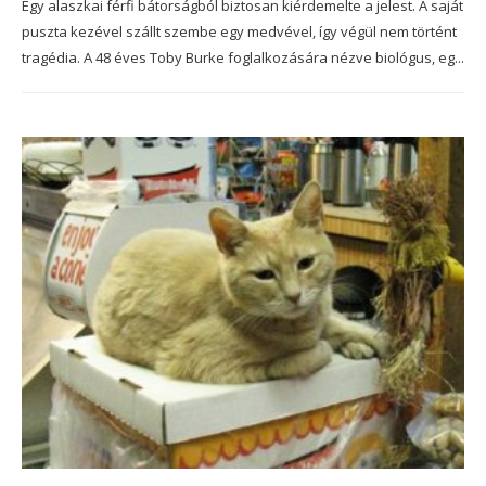
Egy alaszkai férfi bátorságból biztosan kiérdemelte a jelest. A saját
puszta kezével szállt szembe egy medvével, így végül nem történt
tragédia. A 48 éves Toby Burke foglalkozására nézve biológus, eg...