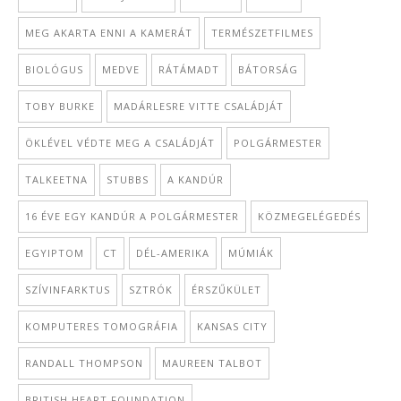
MEG AKARTA ENNI A KAMERÁT
TERMÉSZETFILMES
BIOLÓGUS
MEDVE
RÁTÁMADT
BÁTORSÁG
TOBY BURKE
MADÁRLESRE VITTE CSALÁDJÁT
ÖKLÉVEL VÉDTE MEG A CSALÁDJÁT
POLGÁRMESTER
TALKEETNA
STUBBS
A KANDÚR
16 ÉVE EGY KANDÚR A POLGÁRMESTER
KÖZMEGELÉGEDÉS
EGYIPTOM
CT
DÉL-AMERIKA
MÚMIÁK
SZÍVINFARKTUS
SZTRÓK
ÉRSZŰKÜLET
KOMPUTERES TOMOGRÁFIA
KANSAS CITY
RANDALL THOMPSON
MAUREEN TALBOT
BRITISH HEART FOUNDATION