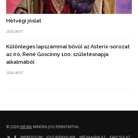
Hétvégi jóslat
2026.08.07
Különleges lapszámmal bővül az Asterix-sorozat
az író, René Goscinny 100. születésnapja
alkalmából
2026.08.07
© 2026
HIR.MA
MINDEN JOG FENNTARTVA.
IMPRESSZUM
JOGI IRÁNYELVEK
MÉDIAAJÁNLAT
KAPCSOLAT