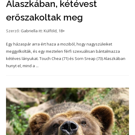
Alaszkában, kétévest
erőszakoltak meg
Szerző:
Gabriella
itt:
Külföld
,
18+
Egy házaspár arra ért haza a moziból, hogy nagyszüleiket
meggyilkolták, és egy meztelen férfi szexuálisan bántalmazza
kétéves lányukat. Touch Chea (71) és Sorn Sreap (73) Alaszkában
hunyt el, mind a ...