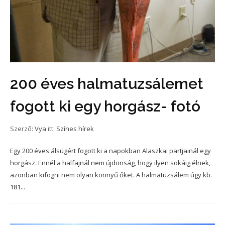
200 éves halmatuzsálemet
fogott ki egy horgász- fotó
Szerző:
Vya
itt:
Színes hírek
Egy 200 éves álsügért fogott ki a napokban Alaszkai partjainál egy
horgász. Ennél a halfajnál nem újdonság, hogy ilyen sokáig élnek,
azonban kifogni nem olyan könnyű őket. A halmatuzsálem úgy kb.
181...