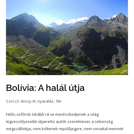
Bolívia: A halál útja
Szerző:
Ancsy
itt:
nyaralás
,
18+
Félős sofőrök inkább rá se merészkedjenek a világ
legveszélyesebb útjaira!Az autók szerelmesei, a sebesség
megszállottjai, nem költenek repülőjegyre, nem vonattal mennek