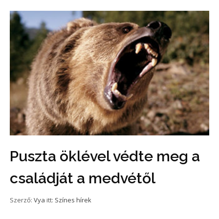
Puszta öklével védte meg a
családját a medvétől
Szerző:
Vya
itt:
Színes hírek