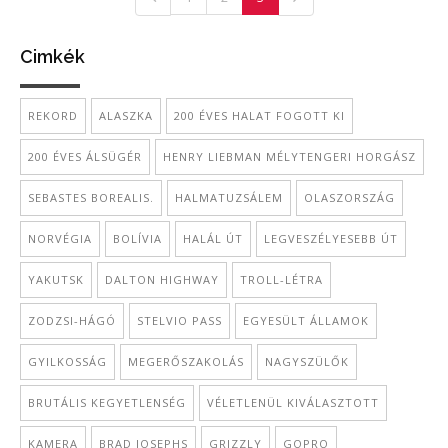
Cimkék
REKORD
ALASZKA
200 ÉVES HALAT FOGOTT KI
200 ÉVES ÁLSÜGÉR
HENRY LIEBMAN MÉLYTENGERI HORGÁSZ
SEBASTES BOREALIS.
HALMATUZSÁLEM
OLASZORSZÁG
NORVÉGIA
BOLÍVIA
HALÁL ÚT
LEGVESZÉLYESEBB ÚT
YAKUTSK
DALTON HIGHWAY
TROLL-LÉTRA
ZODZSI-HÁGÓ
STELVIO PASS
EGYESÜLT ÁLLAMOK
GYILKOSSÁG
MEGERŐSZAKOLÁS
NAGYSZÜLŐK
BRUTÁLIS KEGYETLENSÉG
VÉLETLENÜL KIVÁLASZTOTT
KAMERA
BRAD JOSEPHS
GRIZZLY
GOPRO