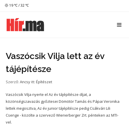
19 ℃ / 32 ℃
Vaszócsik Vilja lett az év
tájépítésze
Szerző:
Ancsy
itt:
Építészet
Vaszócsik Vilja nyerte el Az év tájépítésze díjat, a
közönségszavazás győztesei Dömötör Tamás és Pápai Veronika
lettek megosztva, Az év junior tájépítésze pedig Csákvári Lili
Csenge - közölte a szervező Wienerberger Zrt. pénteken az MTI-
vel.