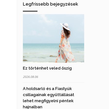
Legfrissebb bejegyzések
Ez történhet veled őszig
2026.08.06
A holdsarló és a Fiastyúk
csillagainak együttállását
lehet megfigyelni péntek
hajnalban