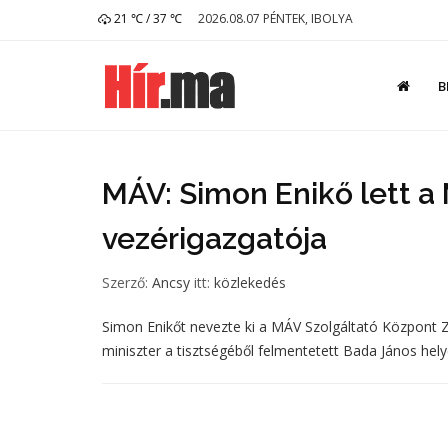
21 ℃ / 37 ℃
2026.08.07 PÉNTEK, IBOLYA
B
MÁV: Simon Enikő lett a
vezérigazgatója
Szerző:
Ancsy
itt:
közlekedés
Simon Enikőt nevezte ki a MÁV Szolgáltató Központ Z
miniszter a tisztségéből felmentetett Bada János hel