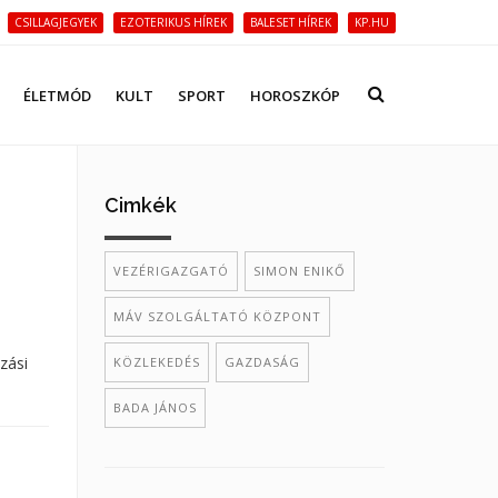
CSILLAGJEGYEK
EZOTERIKUS HÍREK
BALESET HÍREK
KP.HU
ÉLETMÓD
KULT
SPORT
HOROSZKÓP
Cimkék
VEZÉRIGAZGATÓ
SIMON ENIKŐ
MÁV SZOLGÁLTATÓ KÖZPONT
zási
KÖZLEKEDÉS
GAZDASÁG
BADA JÁNOS