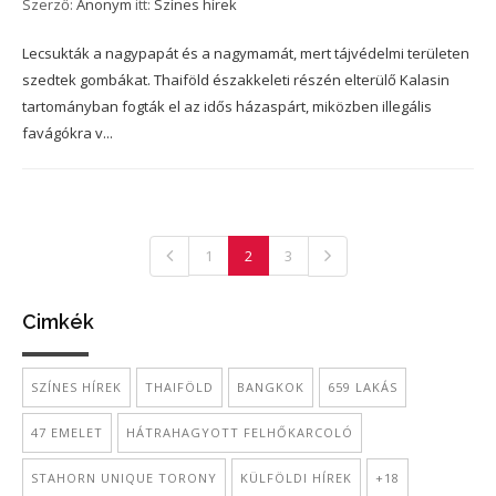
Szerző:
Anonym
itt:
Színes hírek
Lecsukták a nagypapát és a nagymamát, mert tájvédelmi területen
szedtek gombákat. Thaiföld északkeleti részén elterülő Kalasin
tartományban fogták el az idős házaspárt, miközben illegális
favágókra v...
1
2
3
Cimkék
SZÍNES HÍREK
THAIFÖLD
BANGKOK
659 LAKÁS
47 EMELET
HÁTRAHAGYOTT FELHŐKARCOLÓ
STAHORN UNIQUE TORONY
KÜLFÖLDI HÍREK
+18