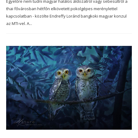
Egyelőre nem tudni magyar halálos áldozatról vagy sebesültről a
thai fővárosban hétfőn elkövetett pokolgépes merénylettel
kapcsolatban - közölte Endreffy Loránd bangkoki magyar konzul
az MTI-vel. A...