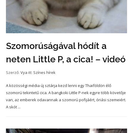
Szomorúságával hódít a
neten Little P, a cica! – videó
Szerző:
Vya
itt:
Színes hírek
A közösségi média új sztárja kezd lenni egy Thaiföldön élő
szomorú tekintetű cica. A bangkoki Little P-nek egyre több követője
van, az emberek odavannak a szomorú pofijáért, óriási szemeiért.
A skót ...