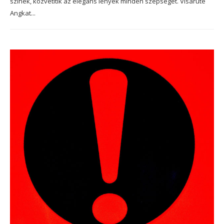
színek, közvetítik az elegáns lények minden szépségét. Visarute
Angkat...