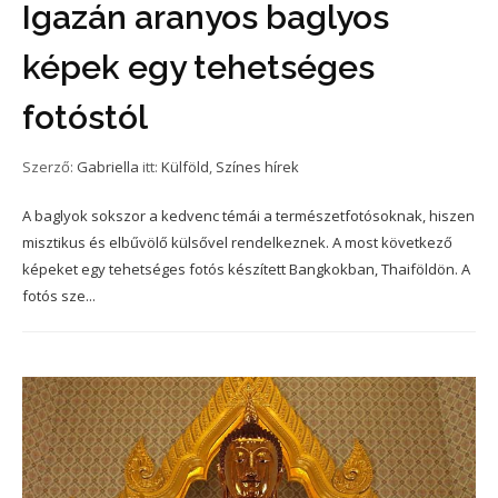
Igazán aranyos baglyos
képek egy tehetséges
fotóstól
Szerző:
Gabriella
itt:
Külföld
,
Színes hírek
A baglyok sokszor a kedvenc témái a természetfotósoknak, hiszen
misztikus és elbűvölő külsővel rendelkeznek. A most következő
képeket egy tehetséges fotós készített Bangkokban, Thaiföldön. A
fotós sze...