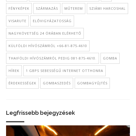
FÉNYKÉPEK
SZÁRMAZÁS
MŰTEREM
SZIÁMI HARCOSHAL
VISARUTE
ELŐVIGYÁZATOSSÁG
NAGYKÖVETSÉG 24 ÓRÁBAN ELÉRHETŐ
KÜLFÖLDI HÍVÓSZÁMRÓL +66-81-875-4610
THAIFÖLDI HÍVÓSZÁMRÓL PEDIG 081-875-4610.
GOMBA
HÍREK
1 GBPS SEBESSÉGŰ INTERNET OTTHONRA
ÉRDEKESSÉGEK
GOMBASZEDÉS
GOMBAGYŰJTÉS
Legfrissebb bejegyzések