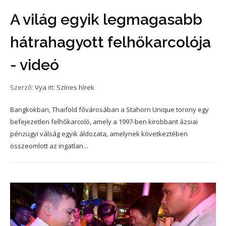
A világ egyik legmagasabb
hátrahagyott felhőkarcolója
- videó
Szerző:
Vya
itt:
Színes hírek
Bangkokban, Thaiföld fővárosában a Stahorn Unique torony egy
befejezetlen felhőkarcoló, amely a 1997-ben kirobbant ázsiai
pénzügyi válság egyik áldozata, amelynek következtében
összeomlott az ingatlan...