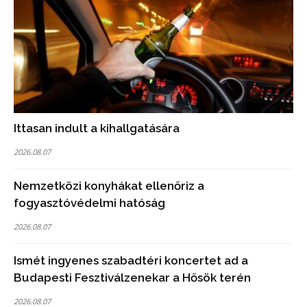
Ittasan indult a kihallgatására
2026.08.07
Nemzetközi konyhákat ellenőriz a
fogyasztóvédelmi hatóság
2026.08.07
Ismét ingyenes szabadtéri koncertet ad a
Budapesti Fesztiválzenekar a Hősök terén
2026.08.07