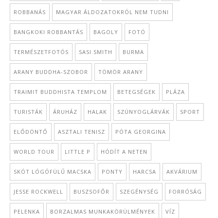
ROBBANÁS
MAGYAR ÁLDOZATOKRÓL NEM TUDNI
BANGKOKI ROBBANTÁS
BAGOLY
FOTÓ
TERMÉSZETFOTÓS
SASI SMITH
BURMA
ARANY BUDDHA-SZOBOR
TÖMÖR ARANY
TRAIMIT BUDDHISTA TEMPLOM
BETEGSÉGEK
PLÁZA
TURISTÁK
ÁRUHÁZ
HALAK
SZÚNYOGLÁRVÁK
SPORT
ELŐDÖNTŐ
ASZTALI TENISZ
PÓTA GEORGINA
WORLD TOUR
LITTLE P
HÓDÍT A NETEN
SKÓT LÓGÓFÜLŰ MACSKA
PONTY
HARCSA
AKVÁRIUM
JESSE ROCKWELL
BUSZSOFŐR
SZEGÉNYSÉG
FORRÓSÁG
PELENKA
BORZALMAS MUNKAKÖRÜLMÉNYEK
VÍZ