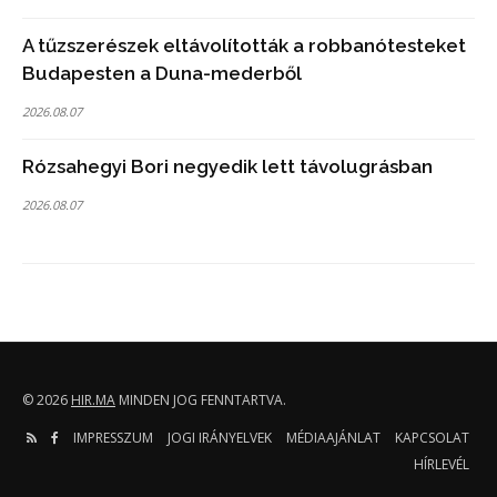
A tűzszerészek eltávolították a robbanótesteket
Budapesten a Duna-mederből
2026.08.07
Rózsahegyi Bori negyedik lett távolugrásban
2026.08.07
© 2026
HIR.MA
MINDEN JOG FENNTARTVA.
IMPRESSZUM
JOGI IRÁNYELVEK
MÉDIAAJÁNLAT
KAPCSOLAT
HÍRLEVÉL