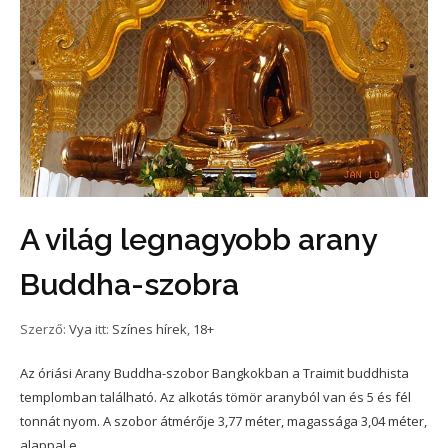
A világ legnagyobb arany
Buddha-szobra
Szerző:
Vya
itt:
Színes hírek
,
18+
Az óriási Arany Buddha-szobor Bangkokban a Traimit buddhista
templomban található. Az alkotás tömör aranyból van és 5 és fél
tonnát nyom. A szobor átmérője 3,77 méter, magassága 3,04 méter,
alappal e...