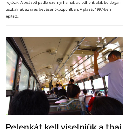
rejtőzik. A beázott padló ezernyi halnak ad otthont, akik boldogan
úszkálnak az üres bevásárlóközpontban. A plázát 1997-ben
épített...
Pelenkát kell viselniük a thai