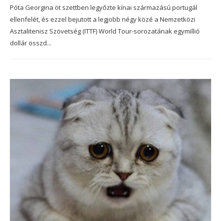
Póta Georgina öt szettben legyőzte kínai származású portugál
ellenfelét, és ezzel bejutott a legjobb négy közé a Nemzetközi
Asztalitenisz Szövetség (ITTF) World Tour-sorozatának egymillió
dollár összd...