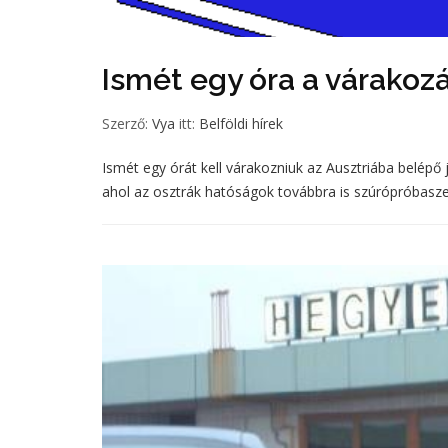
Ismét egy óra a várako
Szerző:
Vya
itt:
Belföldi hírek
Ismét egy órát kell várakozniuk az Ausztriába belép
ahol az osztrák hatóságok továbbra is szúrópróbaszerű