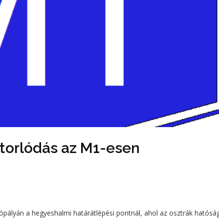
 torlódás az M1-esen
tópályán a hegyeshalmi határátlépési pontnál, ahol az osztrák hatósá