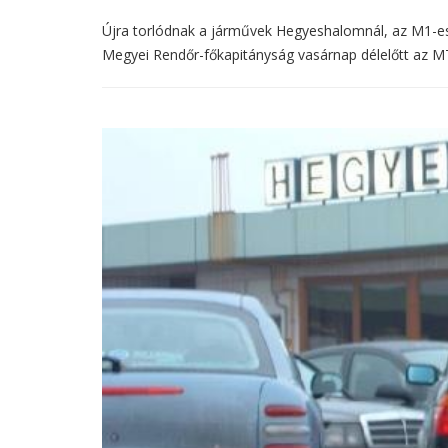
Újra torlódnak a járművek Hegyeshalomnál, az M1-es
Megyei Rendőr-főkapitányság vasárnap délelőtt az MTI