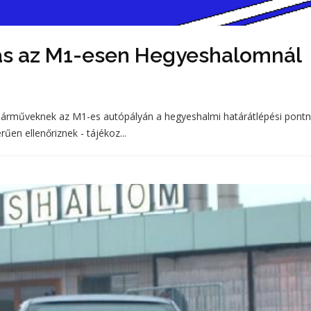
zás az M1-esen Hegyeshalomnál
ő járműveknek az M1-es autópályán a hegyeshalmi határátlépési pontn
en ellenőriznek - tájékoz...