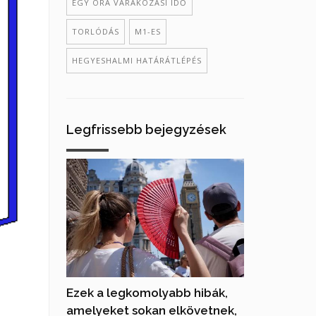
EGY ÓRA VÁRAKOZÁSI IDŐ
TORLÓDÁS
M1-ES
HEGYESHALMI HATÁRÁTLÉPÉS
Legfrissebb bejegyzések
Ezek a legkomolyabb hibák,
amelyeket sokan elkövetnek,