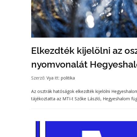
Elkezdték kijelölni az o
nyomvonalát Hegyesha
Szerző:
Vya
itt:
politika
Az osztrák hatóságok elkezdték kijelölni Hegyeshalo
tájékoztatta az MTI-t Szőke László, Hegyeshalom függ