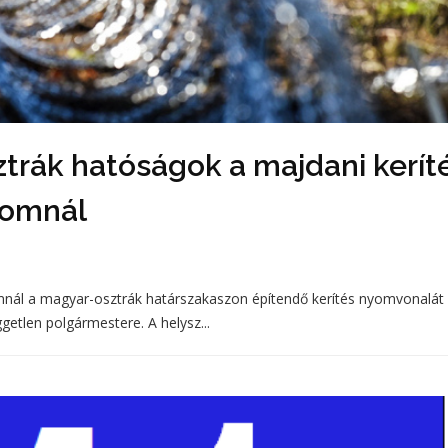
sztrák hatóságok a majdani kerít
lomnál
mnál a magyar-osztrák határszakaszon építendő kerítés nyomvonalát 
etlen polgármestere. A helysz...