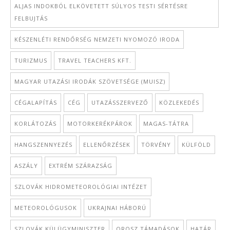
ALJAS INDOKBÓL ELKÖVETETT SÚLYOS TESTI SÉRTÉSRE
FELBUJTÁS
KÉSZENLÉTI RENDŐRSÉG NEMZETI NYOMOZÓ IRODA
TURIZMUS
TRAVEL TEACHERS KFT.
MAGYAR UTAZÁSI IRODÁK SZÖVETSÉGE (MUISZ)
CÉGALAPÍTÁS
CÉG
UTAZÁSSZERVEZŐ
KÖZLEKEDÉS
KORLÁTOZÁS
MOTORKERÉKPÁROK
MAGAS-TÁTRA
HANGSZENNYEZÉS
ELLENŐRZÉSEK
TÖRVÉNY
KÜLFÖLD
ASZÁLY
EXTRÉM SZÁRAZSÁG
SZLOVÁK HIDROMETEOROLÓGIAI INTÉZET
METEOROLÓGUSOK
UKRAJNAI HÁBORÚ
SZLOVÁK KÜLÜGYMINISZTER
OROSZ TÁMADÁSOK
HATÁR