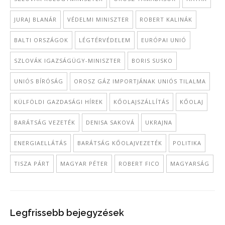
JURAJ BLANÁR
VÉDELMI MINISZTER
ROBERT KALINÁK
BALTI ORSZÁGOK
LÉGTÉRVÉDELEM
EURÓPAI UNIÓ
SZLOVÁK IGAZSÁGÜGY-MINISZTER
BORIS SUSKO
UNIÓS BÍRÓSÁG
OROSZ GÁZ IMPORTJÁNAK UNIÓS TILALMA
KÜLFÖLDI GAZDASÁGI HÍREK
KŐOLAJSZÁLLÍTÁS
KŐOLAJ
BARÁTSÁG VEZETÉK
DENISA SAKOVÁ
UKRAJNA
ENERGIAELLÁTÁS
BARÁTSÁG KŐOLAJVEZETÉK
POLITIKA
TISZA PÁRT
MAGYAR PÉTER
ROBERT FICO
MAGYARSÁG
Legfrissebb bejegyzések