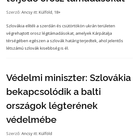
Szerző:
Ancsy
itt:
Külföld
,
18+
Szlovákia elítéli a szerdán és csütörtökön ukrán területen
végrehajtott orosz légitámadásokat, amelyek Kárpátalja
térségében egészen a szlovák határig terjedtek, ahol jelentős
létszámú szlovák kisebbség is él.
Védelmi miniszter: Szlovákia
bekapcsolódik a balti
országok légterének
védelmébe
Szerző:
Ancsy
itt:
Külföld