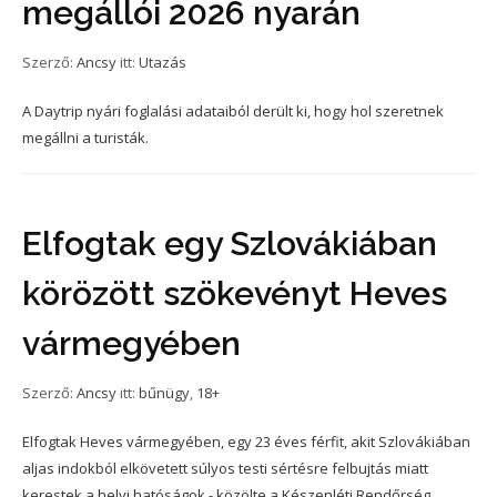
megállói 2026 nyarán
Szerző:
Ancsy
itt:
Utazás
A Daytrip nyári foglalási adataiból derült ki, hogy hol szeretnek
megállni a turisták.
Elfogtak egy Szlovákiában
körözött szökevényt Heves
vármegyében
Szerző:
Ancsy
itt:
bűnügy
,
18+
Elfogtak Heves vármegyében, egy 23 éves férfit, akit Szlovákiában
aljas indokból elkövetett súlyos testi sértésre felbujtás miatt
kerestek a helyi hatóságok - közölte a Készenléti Rendőrség