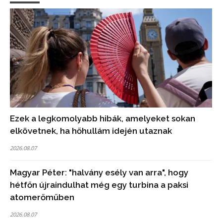
Ezek a legkomolyabb hibák, amelyeket sokan
elkövetnek, ha hőhullám idején utaznak
2026.08.07
Magyar Péter: "halvány esély van arra", hogy
hétfőn újraindulhat még egy turbina a paksi
atomerőműben
2026.08.07