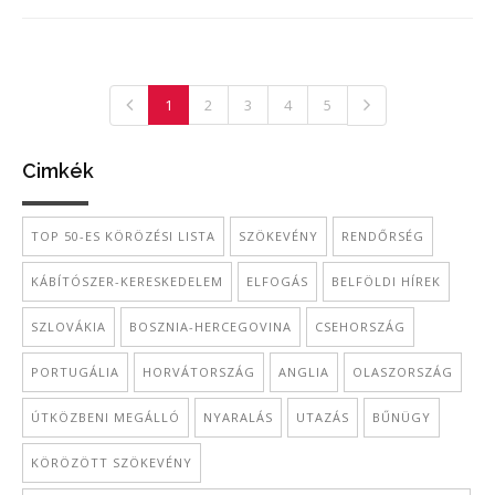
1
2
3
4
5
Cimkék
TOP 50-ES KÖRÖZÉSI LISTA
SZÖKEVÉNY
RENDŐRSÉG
KÁBÍTÓSZER-KERESKEDELEM
ELFOGÁS
BELFÖLDI HÍREK
SZLOVÁKIA
BOSZNIA-HERCEGOVINA
CSEHORSZÁG
PORTUGÁLIA
HORVÁTORSZÁG
ANGLIA
OLASZORSZÁG
ÚTKÖZBENI MEGÁLLÓ
NYARALÁS
UTAZÁS
BŰNÜGY
KÖRÖZÖTT SZÖKEVÉNY