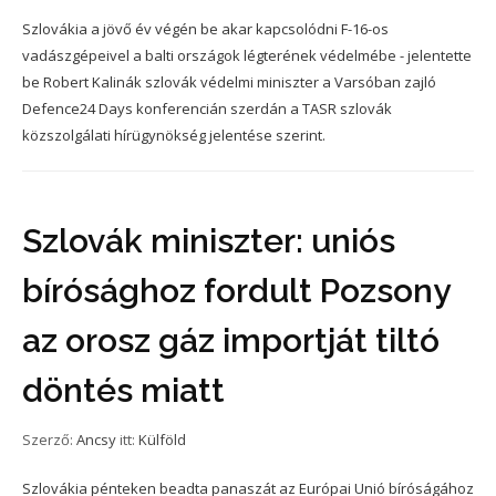
Szlovákia a jövő év végén be akar kapcsolódni F-16-os
vadászgépeivel a balti országok légterének védelmébe - jelentette
be Robert Kalinák szlovák védelmi miniszter a Varsóban zajló
Defence24 Days konferencián szerdán a TASR szlovák
közszolgálati hírügynökség jelentése szerint.
Szlovák miniszter: uniós
bírósághoz fordult Pozsony
az orosz gáz importját tiltó
döntés miatt
Szerző:
Ancsy
itt:
Külföld
Szlovákia pénteken beadta panaszát az Európai Unió bíróságához