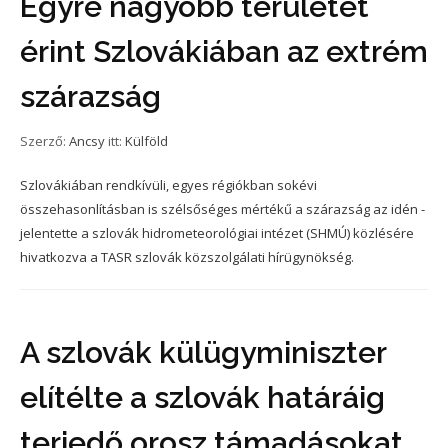
Egyre nagyobb területet
érint Szlovákiában az extrém
szárazság
Szerző:
Ancsy
itt:
Külföld
Szlovákiában rendkívüli, egyes régiókban sokévi
összehasonlításban is szélsőséges mértékű a szárazság az idén -
jelentette a szlovák hidrometeorológiai intézet (SHMÚ) közlésére
hivatkozva a TASR szlovák közszolgálati hírügynökség.
A szlovák külügyminiszter
elítélte a szlovák határáig
terjedő orosz támadásokat