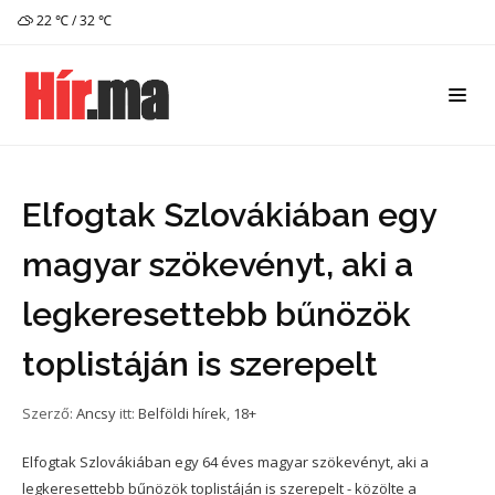
22 ℃ / 32 ℃
Elfogtak Szlovákiában egy
magyar szökevényt, aki a
legkeresettebb bűnözök
toplistáján is szerepelt
Szerző:
Ancsy
itt:
Belföldi hírek
,
18+
Elfogtak Szlovákiában egy 64 éves magyar szökevényt, aki a
legkeresettebb bűnözök toplistáján is szerepelt - közölte a