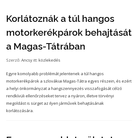
Korlátoznák a túl hangos
motorkerékpárok behajtását
a Magas-Tátrában
Szerző:
Ancsy
itt:
közlekedés
Egyre komolyabb problémát jelentenek a túl hangos
motorkerékpárok a szlovákiai Magas-Tátra egyes részein, és ezért
a helyi önkormányzat a hangszennyezés visszafogását célzó
rendkívüli ellenőrzéseket tervez a nyáron, illetve törvényi
megoldást is sürget az ilyen járművek behajtásának
korlátozására.