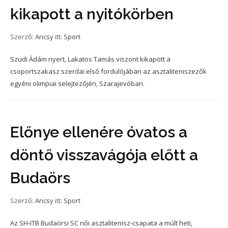
kikapott a nyitókörben
Szerző:
Ancsy
itt:
Sport
Szudi Ádám nyert, Lakatos Tamás viszont kikapott a
csoportszakasz szerdai első fordulójában az asztaliteniszezők
egyéni olimpiai selejtezőjén, Szarajevóban.
Előnye ellenére óvatos a
döntő visszavágója előtt a
Budaörs
Szerző:
Ancsy
itt:
Sport
Az SH-ITB Budaörsi SC női asztalitenisz-csapata a múlt heti,