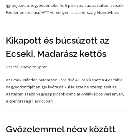
így bejutott a negyeddöntőbe férfi párosban az asztaliteniszezők
Feeder-besorolású WTT-versenyén, a csehországi Havirovban.
Kikapott és búcsúzott az
Ecseki, Madarász kettős
Szerző:
Ancsy
itt:
Sport
Az Ecseki Nándor, Madarász Dóra duó 4:3-ra kikapott a 4-es tábla
negyeddöntőjében, így kvóta nélkül fejezte be szereplését az
asztaliteniszező vegyes párosok olimpiai kvalifikációs versenyén,
a csehországi Havirovban.
Győzelemmel négy között