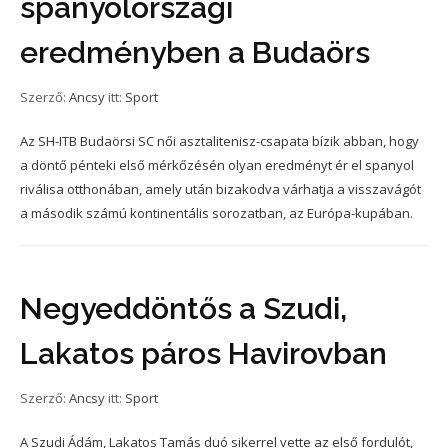
spanyolországi
eredményben a Budaörs
Szerző:
Ancsy
itt:
Sport
Az SH-ITB Budaörsi SC női asztalitenisz-csapata bízik abban, hogy
a döntő pénteki első mérkőzésén olyan eredményt ér el spanyol
riválisa otthonában, amely után bizakodva várhatja a visszavágót
a második számú kontinentális sorozatban, az Európa-kupában.
Negyeddöntős a Szudi,
Lakatos páros Havirovban
Szerző:
Ancsy
itt:
Sport
A Szudi Ádám, Lakatos Tamás duó sikerrel vette az első fordulót,