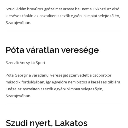
Szudi Ádám bravúros győzelmet aratva bejutott a 16 közé az első
kieséses táblán az asztaliteniszezők egyéni olimpiai selejtezőjén,
Szarajevóban.
Póta váratlan veresége
Szerző:
Ancsy
itt:
Sport
Póta Georgina váratlanul vereséget szenvedett a csoportkör
második fordulójában, így egyelőre nem biztos a kieséses táblára
jutása az asztaliteniszezők egyéni olimpiai selejtezőjén,
Szarajevóban.
Szudi nyert, Lakatos