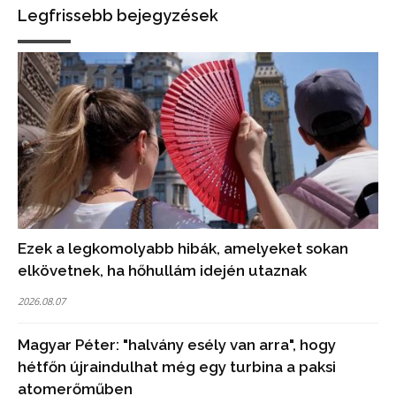
Legfrissebb bejegyzések
Ezek a legkomolyabb hibák, amelyeket sokan
elkövetnek, ha hőhullám idején utaznak
2026.08.07
Magyar Péter: "halvány esély van arra", hogy
hétfőn újraindulhat még egy turbina a paksi
atomerőműben