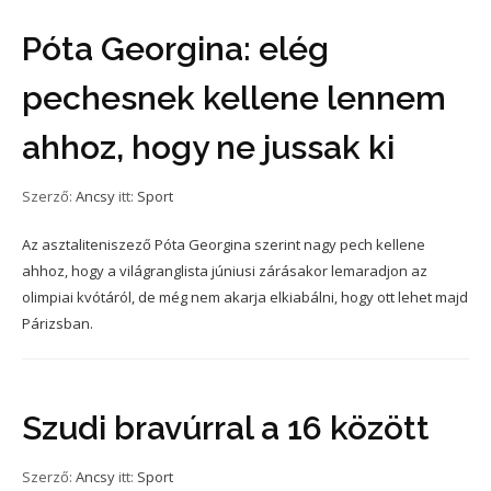
Póta Georgina: elég
pechesnek kellene lennem
ahhoz, hogy ne jussak ki
Szerző:
Ancsy
itt:
Sport
Az asztaliteniszező Póta Georgina szerint nagy pech kellene
ahhoz, hogy a világranglista júniusi zárásakor lemaradjon az
olimpiai kvótáról, de még nem akarja elkiabálni, hogy ott lehet majd
Párizsban.
Szudi bravúrral a 16 között
Szerző:
Ancsy
itt:
Sport