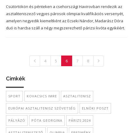
Csütörtökön és pénteken a csehországi Havirovban rendezik az
asztaliteniszező vegyes párosok olimpiai kvalifikációs versenyét,
amelyen negyedik kiemeltként az Ecseki Nándor, Madarász Dóra
duó is harcba száll a négy megszerezhető párizsi kvóta egyikéért.
4
5
6
7
8
Cimkék
SPORT
KOVACSICS IMRE
ASZTALITENISZ
EURÓPAI ASZTALITENISZ SZÖVETSÉG
ELNÖKI POSZT
PÁLYÁZÓ
PÓTA GEORGINA
PÁRIZS 2024
ASZTALITENISZEZŐ
OLIMPIA
EREDMÉNY