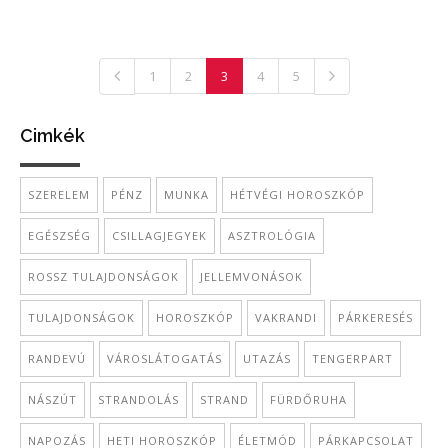
1
2
3
4
5
Cimkék
SZERELEM
PÉNZ
MUNKA
HÉTVÉGI HOROSZKÓP
EGÉSZSÉG
CSILLAGJEGYEK
ASZTROLÓGIA
ROSSZ TULAJDONSÁGOK
JELLEMVONÁSOK
TULAJDONSÁGOK
HOROSZKÓP
VAKRANDI
PÁRKERESÉS
RANDEVÚ
VÁROSLÁTOGATÁS
UTAZÁS
TENGERPART
NÁSZÚT
STRANDOLÁS
STRAND
FÜRDŐRUHA
NAPOZÁS
HETI HOROSZKÓP
ÉLETMÓD
PÁRKAPCSOLAT