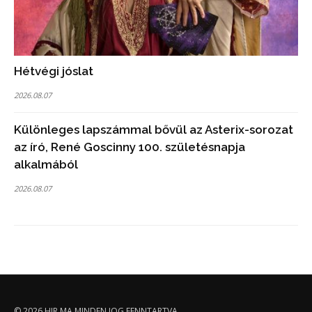
Hétvégi jóslat
2026.08.07
Különleges lapszámmal bővül az Asterix-sorozat
az író, René Goscinny 100. születésnapja
alkalmából
2026.08.07
© 2026
HIR.MA
MINDEN JOG FENNTARTVA.