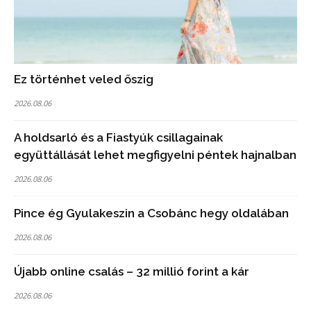
Ez történhet veled őszig
2026.08.06
A holdsarló és a Fiastyúk csillagainak
együttállását lehet megfigyelni péntek hajnalban
2026.08.06
Pince ég Gyulakeszin a Csobánc hegy oldalában
2026.08.06
Újabb online csalás – 32 millió forint a kár
2026.08.06