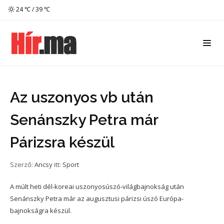
24 ℃ / 39 ℃
Az uszonyos vb után
Senánszky Petra már
Párizsra készül
Szerző:
Ancsy
itt:
Sport
A múlt heti dél-koreai uszonyosúszó-világbajnokság után
Senánszky Petra már az augusztusi párizsi úszó Európa-
bajnokságra készül.