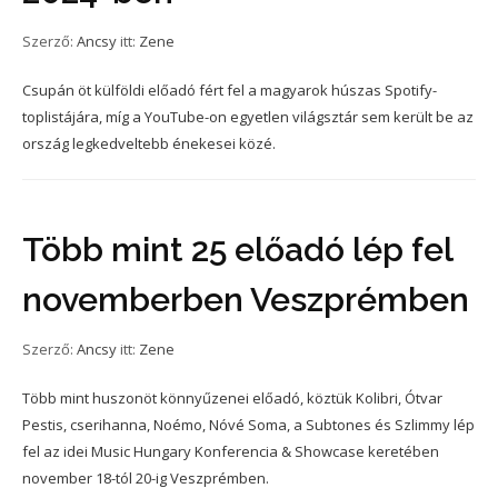
Szerző:
Ancsy
itt:
Zene
Csupán öt külföldi előadó fért fel a magyarok húszas Spotify-
toplistájára, míg a YouTube-on egyetlen világsztár sem került be az
ország legkedveltebb énekesei közé.
Több mint 25 előadó lép fel
novemberben Veszprémben
Szerző:
Ancsy
itt:
Zene
Több mint huszonöt könnyűzenei előadó, köztük Kolibri, Ótvar
Pestis, cserihanna, Noémo, Nóvé Soma, a Subtones és Szlimmy lép
fel az idei Music Hungary Konferencia & Showcase keretében
november 18-tól 20-ig Veszprémben.