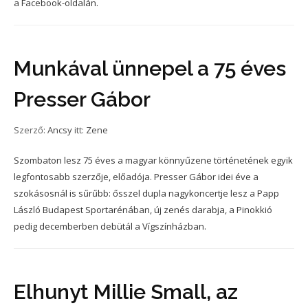
a Facebook-oldalán.
Munkával ünnepel a 75 éves
Presser Gábor
Szerző:
Ancsy
itt:
Zene
Szombaton lesz 75 éves a magyar könnyűzene történetének egyik
legfontosabb szerzője, előadója. Presser Gábor idei éve a
szokásosnál is sűrűbb: ősszel dupla nagykoncertje lesz a Papp
László Budapest Sportarénában, új zenés darabja, a Pinokkió
pedig decemberben debütál a Vígszínházban.
Elhunyt Millie Small, az