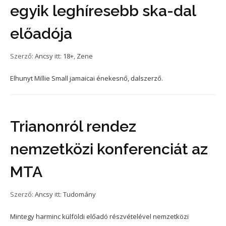
egyik leghíresebb ska-dal
előadója
Szerző:
Ancsy
itt:
18+
,
Zene
Elhunyt Millie Small jamaicai énekesnő, dalszerző.
Trianonról rendez
nemzetközi konferenciát az
MTA
Szerző:
Ancsy
itt:
Tudomány
Mintegy harminc külföldi előadó részvételével nemzetközi