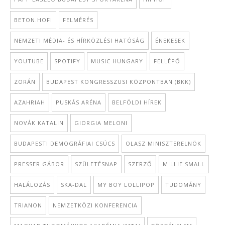
BETON.HOFI
FELMÉRÉS
NEMZETI MÉDIA- ÉS HÍRKÖZLÉSI HATÓSÁG
ÉNEKESEK
YOUTUBE
SPOTIFY
MUSIC HUNGARY
FELLÉPŐ
ZORÁN
BUDAPEST KONGRESSZUSI KÖZPONTBAN (BKK)
AZAHRIAH
PUSKÁS ARÉNA
BELFÖLDI HÍREK
NOVÁK KATALIN
GIORGIA MELONI
BUDAPESTI DEMOGRÁFIAI CSÚCS
OLASZ MINISZTERELNÖK
PRESSER GÁBOR
SZÜLETÉSNAP
SZERZŐ
MILLIE SMALL
HALÁLOZÁS
SKA-DAL
MY BOY LOLLIPOP
TUDOMÁNY
TRIANON
NEMZETKÖZI KONFERENCIA