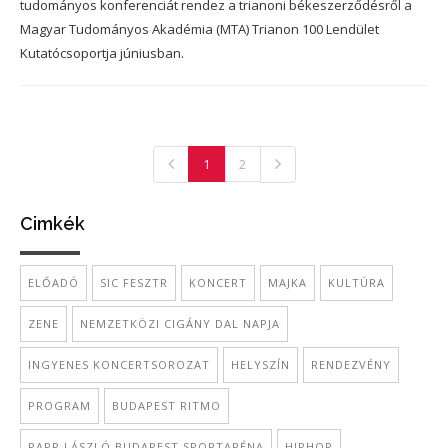
tudományos konferenciát rendez a trianoni békeszerződésről a
Magyar Tudományos Akadémia (MTA) Trianon 100 Lendület
Kutatócsoportja júniusban.
1
2
Cimkék
ELŐADÓ
SIC FESZTR
KONCERT
MAJKA
KULTÚRA
ZENE
NEMZETKÖZI CIGÁNY DAL NAPJA
INGYENES KONCERTSOROZAT
HELYSZÍN
RENDEZVÉNY
PROGRAM
BUDAPEST RITMO
PAPP LÁSZLÓ BUDAPEST SPORTARÉNA
HIPHOP