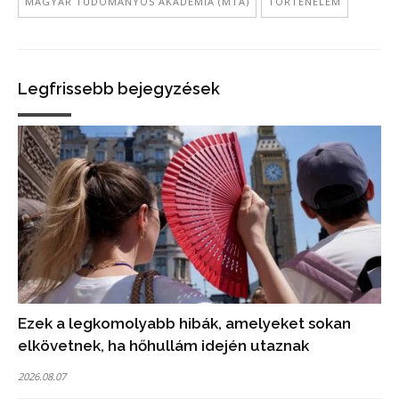
MAGYAR TUDOMÁNYOS AKADÉMIA (MTA)
TÖRTÉNELEM
Legfrissebb bejegyzések
Ezek a legkomolyabb hibák, amelyeket sokan
elkövetnek, ha hőhullám idején utaznak
2026.08.07