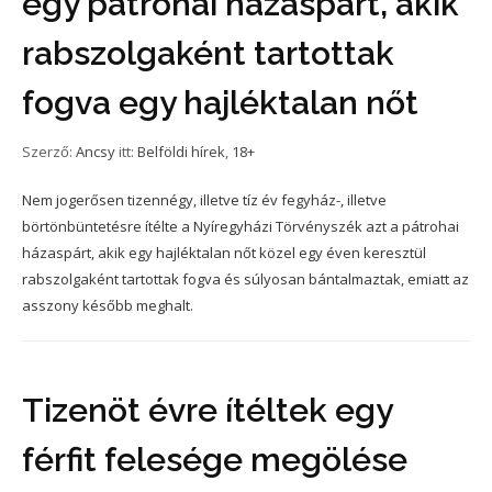
egy pátrohai házaspárt, akik
rabszolgaként tartottak
fogva egy hajléktalan nőt
Szerző:
Ancsy
itt:
Belföldi hírek
,
18+
Nem jogerősen tizennégy, illetve tíz év fegyház-, illetve
börtönbüntetésre ítélte a Nyíregyházi Törvényszék azt a pátrohai
házaspárt, akik egy hajléktalan nőt közel egy éven keresztül
rabszolgaként tartottak fogva és súlyosan bántalmaztak, emiatt az
asszony később meghalt.
Tizenöt évre ítéltek egy
férfit felesége megölése