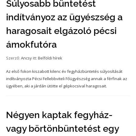
Súlyosabb büntetést
indítványoz az ügyészség a
haragosait elgázoló pécsi
ámokfutóra
Szerző:
Ancsy
itt:
Belföldi hírek
Az első fokon kiszabott kilenc év fegyházbüntetés súlyosítását
indítványozta Pécsi Fellebbviteli Főügyészség annak a férfinak az
ügyében, aki a járdán ütötte el gépkocsival haragosait.
Négyen kaptak fegyház-
vagy börtönbüntetést egy