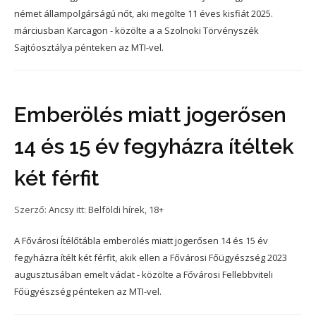
német állampolgárságú nőt, aki megölte 11 éves kisfiát 2025.
márciusban Karcagon - közölte a a Szolnoki Törvényszék
Sajtóosztálya pénteken az MTI-vel.
Emberölés miatt jogerősen
14 és 15 év fegyházra ítéltek
két férfit
Szerző:
Ancsy
itt:
Belföldi hírek
,
18+
A Fővárosi Ítélőtábla emberölés miatt jogerősen 14 és 15 év
fegyházra ítélt két férfit, akik ellen a Fővárosi Főügyészség 2023
augusztusában emelt vádat - közölte a Fővárosi Fellebbviteli
Főügyészség pénteken az MTI-vel.