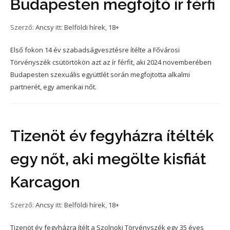
Budapesten megfojtó ír férfi
Szerző:
Ancsy
itt:
Belföldi hírek
,
18+
Első fokon 14 év szabadságvesztésre ítélte a Fővárosi
Törvényszék csütörtökön azt az ír férfit, aki 2024 novemberében
Budapesten szexuális együttlét során megfojtotta alkalmi
partnerét, egy amerikai nőt.
Tizenöt év fegyházra ítélték
egy nőt, aki megölte kisfiát
Karcagon
Szerző:
Ancsy
itt:
Belföldi hírek
,
18+
Tizenöt év fegyházra ítélt a Szolnoki Törvényszék egy 35 éves