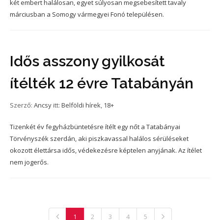
két embert halálosan, egyet súlyosan megsebesített tavaly
márciusban a Somogy vármegyei Fonó településen.
Idős asszony gyilkosát
ítélték 12 évre Tatabányán
Szerző:
Ancsy
itt:
Belföldi hírek
,
18+
Tizenkét év fegyházbüntetésre ítélt egy nőt a Tatabányai
Törvényszék szerdán, aki piszkavassal halálos sérüléseket
okozott élettársa idős, védekezésre képtelen anyjának. Az ítélet
nem jogerős.
1
2
3
4
5