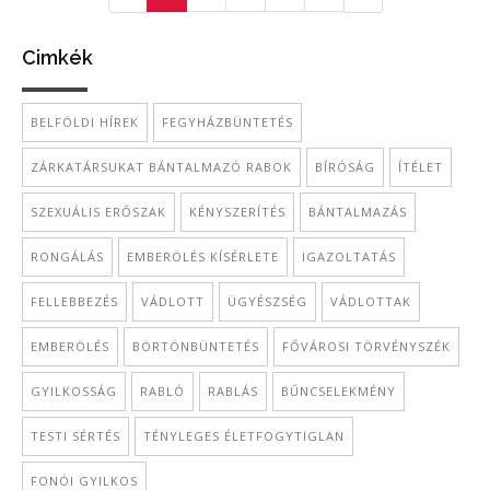
Cimkék
BELFÖLDI HÍREK
FEGYHÁZBÜNTETÉS
ZÁRKATÁRSUKAT BÁNTALMAZÓ RABOK
BÍRÓSÁG
ÍTÉLET
SZEXUÁLIS ERŐSZAK
KÉNYSZERÍTÉS
BÁNTALMAZÁS
RONGÁLÁS
EMBERÖLÉS KÍSÉRLETE
IGAZOLTATÁS
FELLEBBEZÉS
VÁDLOTT
ÜGYÉSZSÉG
VÁDLOTTAK
EMBERÖLÉS
BÖRTÖNBÜNTETÉS
FŐVÁROSI TÖRVÉNYSZÉK
GYILKOSSÁG
RABLÓ
RABLÁS
BŰNCSELEKMÉNY
TESTI SÉRTÉS
TÉNYLEGES ÉLETFOGYTIGLAN
FONÓI GYILKOS