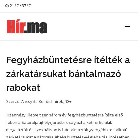
21 ℃ / 37 ℃
Fegyházbüntetésre ítélték a
zárkatársukat bántalmazó
rabokat
Szerző:
Ancsy
itt:
Belföldi hírek
,
18+
Tizennégy, illetve tizenhárom év fegyházbüntetésre ítélte első
fokon a Sátoraljaújhelyi Járásbíróság azt a két férfit, akik
megalázták és szexuálisan is bántalmazták gyengébb testalkatú
zárkatársukat a sátoraljaújhelyi büntetés-végrehajtási intézetben.