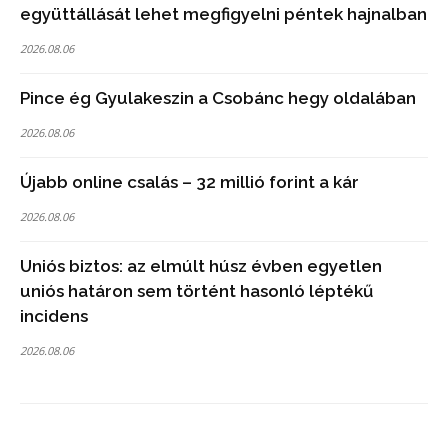
együttállását lehet megfigyelni péntek hajnalban
2026.08.06
Pince ég Gyulakeszin a Csobánc hegy oldalában
2026.08.06
Újabb online csalás – 32 millió forint a kár
2026.08.06
Uniós biztos: az elmúlt húsz évben egyetlen
uniós határon sem történt hasonló léptékű
incidens
2026.08.06