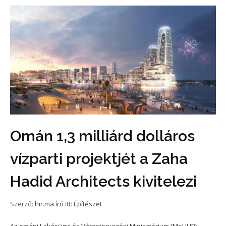
Omán 1,3 milliárd dolláros
vízparti projektjét a Zaha
Hadid Architects kivitelezi
Szerző:
hir.ma író
itt:
Építészet
Az ománi Lakásügyi és Várostervezési Minisztérium (MoHUP)