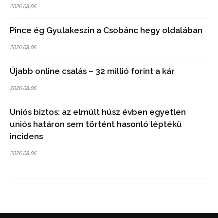
2026.08.06
Pince ég Gyulakeszin a Csobánc hegy oldalában
2026.08.06
Újabb online csalás – 32 millió forint a kár
2026.08.06
Uniós biztos: az elmúlt húsz évben egyetlen
uniós határon sem történt hasonló léptékű
incidens
2026.08.06