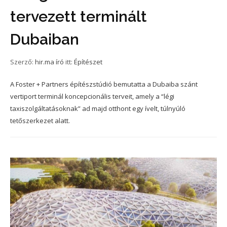
tervezett terminált
Dubaiban
Szerző:
hir.ma író
itt:
Építészet
A Foster + Partners építészstúdió bemutatta a Dubaiba szánt
vertiport terminál koncepcionális terveit, amely a “légi
taxiszolgáltatásoknak” ad majd otthont egy ívelt, túlnyúló
tetőszerkezet alatt.