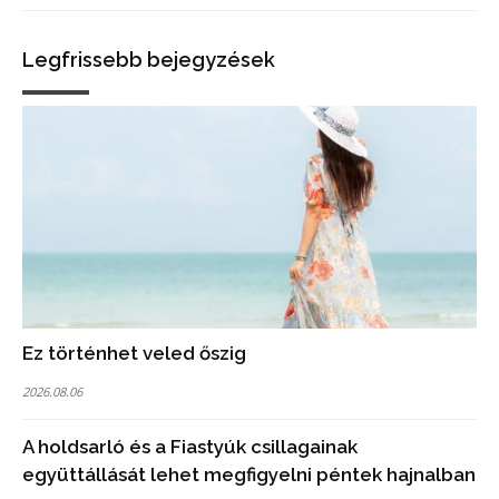
Legfrissebb bejegyzések
Ez történhet veled őszig
2026.08.06
A holdsarló és a Fiastyúk csillagainak
együttállását lehet megfigyelni péntek hajnalban