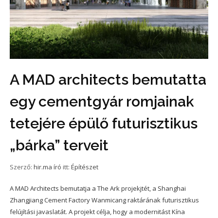
A MAD architects bemutatta
egy cementgyár romjainak
tetejére épülő futurisztikus
„bárka” terveit
Szerző:
hir.ma író
itt:
Építészet
A MAD Architects bemutatja a The Ark projekjtét, a Shanghai
Zhangjiang Cement Factory Wanmicang raktárának futurisztikus
felújítási javaslatát. A projekt célja, hogy a modernitást Kína