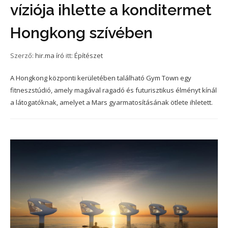
víziója ihlette a konditermet
Hongkong szívében
Szerző:
hir.ma író
itt:
Építészet
A Hongkong központi kerületében található Gym Town egy
fitneszstúdió, amely magával ragadó és futurisztikus élményt kínál
a látogatóknak, amelyet a Mars gyarmatosításának ötlete ihletett.