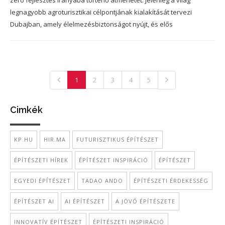
legnagyobb agroturisztikai célpontjának kialakítását tervezi
Dubajban, amely élelmezésbiztonságot nyújt, és elős
1
2
3
4
5
Cimkék
KP.HU
HIR.MA
FUTURISZTIKUS ÉPÍTÉSZET
ÉPÍTÉSZETI HÍREK
ÉPÍTÉSZET INSPIRÁCIÓ
ÉPÍTÉSZET
EGYEDI ÉPÍTÉSZET
TADAO ANDO
ÉPÍTÉSZETI ÉRDEKESSÉG
ÉPÍTÉSZET AI
AI ÉPÍTÉSZET
A JÖVŐ ÉPÍTÉSZETE
INNOVATÍV ÉPÍTÉSZET
ÉPÍTÉSZETI INSPIRÁCIÓ