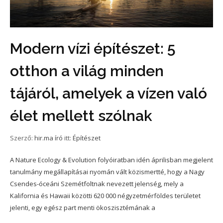
Modern vízi építészet: 5
otthon a világ minden
tájáról, amelyek a vízen való
élet mellett szólnak
Szerző:
hir.ma író
itt:
Építészet
A Nature Ecology & Evolution folyóiratban idén áprilisban megjelent
tanulmány megállapításai nyomán vált közismertté, hogy a Nagy
Csendes-óceáni Szemétfoltnak nevezett jelenség, mely a
Kalifornia és Hawaii közötti 620 000 négyzetmérföldes területet
jelenti, egy egész part menti ökoszisztémának a