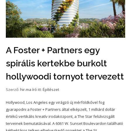
A Foster + Partners egy
spirális kertekbe burkolt
hollywoodi tornyot tervezett
Szerző:
hir.ma író
itt:
Építészet
Hollywood, Los Angeles egy virágzó új mérföldkővel fog
gyarapodni a Foster + Partners által elképzelt, 1 milliárd dollár
értékű vertikális kreatív irodaközpont, a The Star felülvizsgált
terveinek bemutatásával. A 6061 W. Sunset Boulevardon található
kéthektáros telken elhelyezkedő projektet a The St