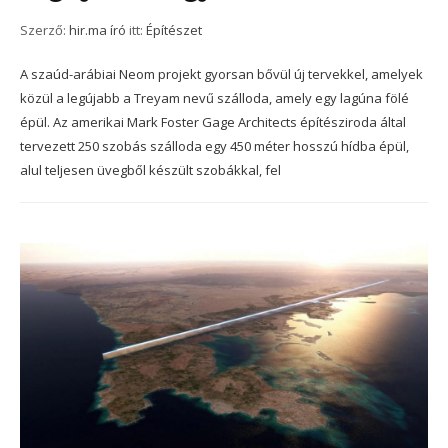
Szerző:
hir.ma író
itt:
Építészet
A szaúd-arábiai Neom projekt gyorsan bővül új tervekkel, amelyek
közül a legújabb a Treyam nevű szálloda, amely egy lagúna fölé
épül. Az amerikai Mark Foster Gage Architects építésziroda által
tervezett 250 szobás szálloda egy 450 méter hosszú hídba épül,
alul teljesen üvegből készült szobákkal, fel