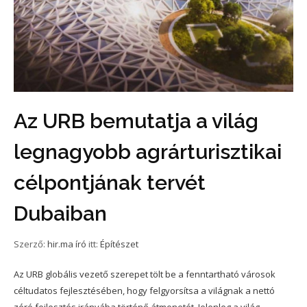
Az URB bemutatja a világ
legnagyobb agrárturisztikai
célpontjának tervét
Dubaiban
Szerző:
hir.ma író
itt:
Építészet
Az URB globális vezető szerepet tölt be a fenntartható városok
céltudatos fejlesztésében, hogy felgyorsítsa a világnak a nettó
zéró fejlesztés irányába történő átmenetét. Jelenleg a világ