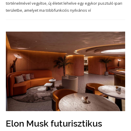
történelmével vegyítse, új életet lehelve egy egykor pusztuló ipari
területbe, amelyet ma többfunkciós nyilvános ví
Elon Musk futurisztikus