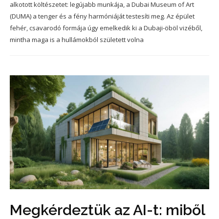
alkotott költészetet: legújabb munkája, a Dubai Museum of Art
(DUMA) a tenger és a fény harmóniáját testesíti meg. Az épület
fehér, csavarodó formája úgy emelkedik ki a Dubaji-öböl vizéből,
mintha maga is a hullámokból született volna
Megkérdeztük az AI-t: miből