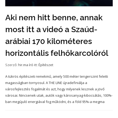
Aki nem hitt benne, annak
most itt a videó a Szaúd-
arábiai 170 kilométeres
horizontális felhőkarcolóról
Szerző:
hir.ma író
itt:
Építészet
A tükrös építészeti remekmű, amely 500 méter tengerszint feletti
magasságban tornyosul. A THE LINE újradefiniálja a
városfejlesztés fogalmát és azt, hogy milyenek lesznek a jövő
városai. Nincsenek utak, autók vagy károsanyag-kibocsátás, 100%-
ban megújuló energiával fog működni, és a föld 95%-a megma