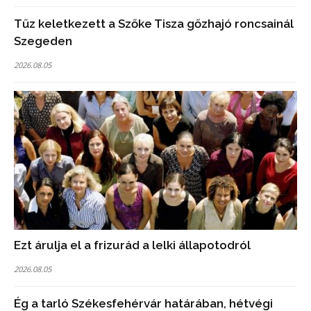
Tűz keletkezett a Szőke Tisza gőzhajó roncsainál
Szegeden
2026.08.05
Ezt árulja el a frizurád a lelki állapotodról
2026.08.05
Ég a tarló Székesfehérvár határában, hétvégi