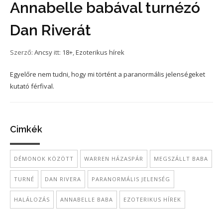
Annabelle babával turnézó
Dan Riverát
Szerző:
Ancsy
itt:
18+
,
Ezoterikus hírek
Egyelőre nem tudni, hogy mi történt a paranormális jelenségeket
kutató férfival.
Cimkék
DÉMONOK KÖZÖTT
WARREN HÁZASPÁR
MEGSZÁLLT BABA
TURNÉ
DAN RIVERA
PARANORMÁLIS JELENSÉG
HALÁLOZÁS
ANNABELLE BABA
EZOTERIKUS HÍREK