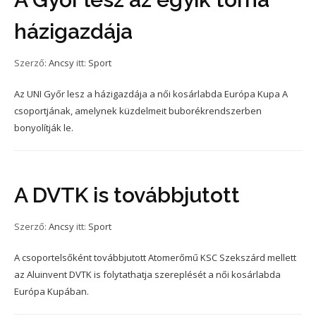
házigazdája
Szerző:
Ancsy
itt:
Sport
Az UNI Győr lesz a házigazdája a női kosárlabda Európa Kupa A
csoportjának, amelynek küzdelmeit buborékrendszerben
bonyolítják le.
A DVTK is továbbjutott
Szerző:
Ancsy
itt:
Sport
A csoportelsőként továbbjutott Atomerőmű KSC Szekszárd mellett
az Aluinvent DVTK is folytathatja szereplését a női kosárlabda
Európa Kupában.