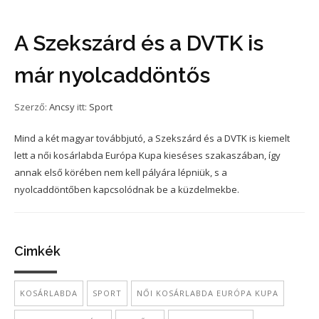
A Szekszárd és a DVTK is
már nyolcaddöntős
Szerző:
Ancsy
itt:
Sport
Mind a két magyar továbbjutó, a Szekszárd és a DVTK is kiemelt
lett a női kosárlabda Európa Kupa kieséses szakaszában, így
annak első körében nem kell pályára lépniük, s a
nyolcaddöntőben kapcsolódnak be a küzdelmekbe.
Cimkék
KOSÁRLABDA
SPORT
NŐI KOSÁRLABDA EURÓPA KUPA