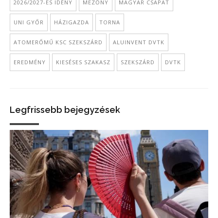
2026/2027-ES IDÉNY
MEZŐNY
MAGYAR CSAPAT
UNI GYŐR
HÁZIGAZDA
TORNA
ATOMERŐMŰ KSC SZEKSZÁRD
ALUINVENT DVTK
EREDMÉNY
KIESÉSES SZAKASZ
SZEKSZÁRD
DVTK
Legfrissebb bejegyzések