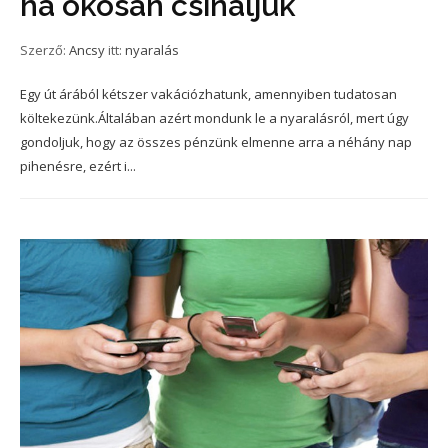
ha okosan csináljuk
Szerző:
Ancsy
itt:
nyaralás
Egy út árából kétszer vakációzhatunk, amennyiben tudatosan
költekezünk.Általában azért mondunk le a nyaralásról, mert úgy
gondoljuk, hogy az összes pénzünk elmenne arra a néhány nap
pihenésre, ezért i...