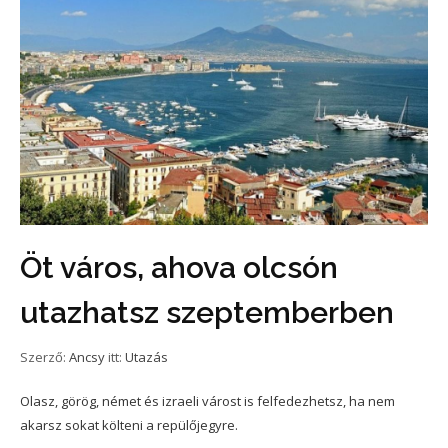
Öt város, ahova olcsón
utazhatsz szeptemberben
Szerző:
Ancsy
itt:
Utazás
Olasz, görög, német és izraeli várost is felfedezhetsz, ha nem
akarsz sokat költeni a repülőjegyre.