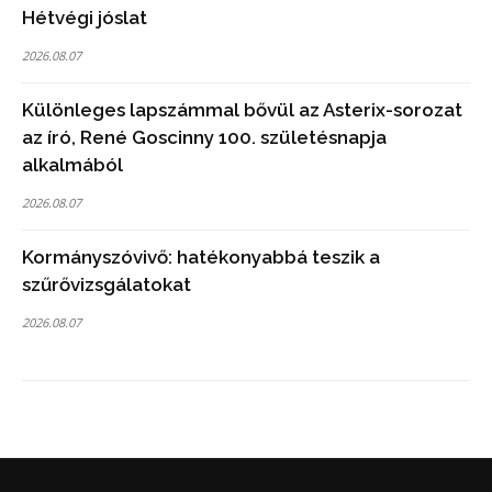
Hétvégi jóslat
2026.08.07
Különleges lapszámmal bővül az Asterix-sorozat
az író, René Goscinny 100. születésnapja
alkalmából
2026.08.07
Kormányszóvivő: hatékonyabbá teszik a
szűrővizsgálatokat
2026.08.07