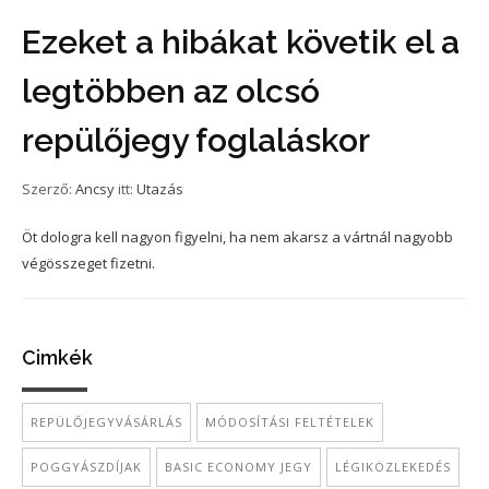
Ezeket a hibákat követik el a
legtöbben az olcsó
repülőjegy foglaláskor
Szerző:
Ancsy
itt:
Utazás
Öt dologra kell nagyon figyelni, ha nem akarsz a vártnál nagyobb
végösszeget fizetni.
Cimkék
REPÜLŐJEGYVÁSÁRLÁS
MÓDOSÍTÁSI FELTÉTELEK
POGGYÁSZDÍJAK
BASIC ECONOMY JEGY
LÉGIKÖZLEKEDÉS