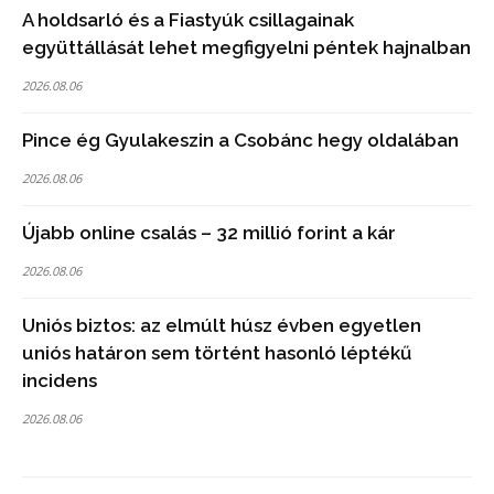
A holdsarló és a Fiastyúk csillagainak
együttállását lehet megfigyelni péntek hajnalban
2026.08.06
Pince ég Gyulakeszin a Csobánc hegy oldalában
2026.08.06
Újabb online csalás – 32 millió forint a kár
2026.08.06
Uniós biztos: az elmúlt húsz évben egyetlen
uniós határon sem történt hasonló léptékű
incidens
2026.08.06