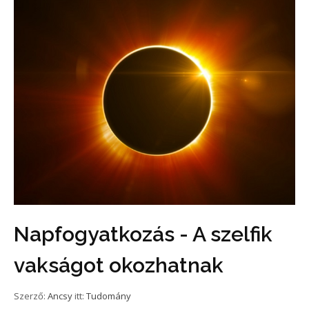
Napfogyatkozás - A szelfik
vakságot okozhatnak
Szerző:
Ancsy
itt:
Tudomány