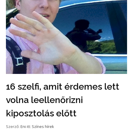
16 szelfi, amit érdemes lett
volna leellenőrizni
kiposztolás előtt
Szerző:
Eni
itt:
Színes hírek