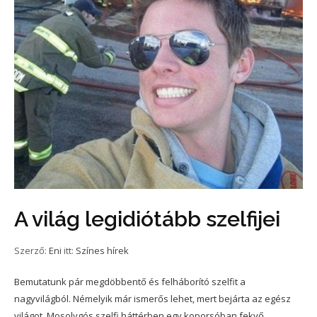
A világ legidiótább szelfijei
Szerző:
Eni
itt:
Színes hírek
Bemutatunk pár megdöbbentő és felháborító szelfit a
nagyvilágból. Némelyik már ismerős lehet, mert bejárta az egész
világot. Mosolygós szelfi háttérben egy koporsóban fekvő