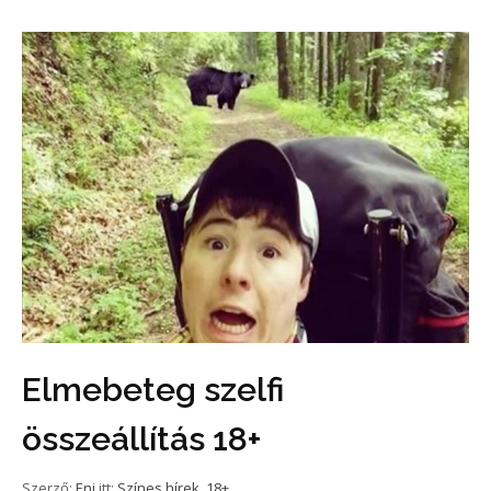
Elmebeteg szelfi
összeállítás 18+
Szerző:
Eni
itt:
Színes hírek
,
18+