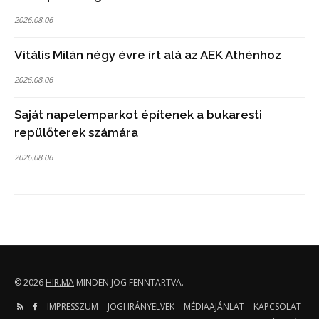
2026.08.06
Vitális Milán négy évre írt alá az AEK Athénhoz
2026.08.06
Saját napelemparkot építenek a bukaresti
repülőterek számára
2026.08.06
© 2026
HIR.MA
MINDEN JOG FENNTARTVA.
IMPRESSZUM
JOGI IRÁNYELVEK
MÉDIAAJÁNLAT
KAPCSOLAT