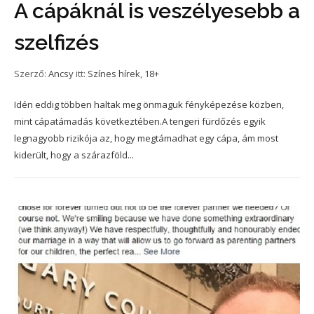
A cápáknál is veszélyesebb a
szelfizés
Szerző:
Ancsy
itt:
Színes hírek
,
18+
Idén eddig többen haltak meg önmaguk fényképezése közben,
mint cápatámadás következtében.A tengeri fürdőzés egyik
legnagyobb rizikója az, hogy megtámadhat egy cápa, ám most
kiderült, hogy a szárazföld...