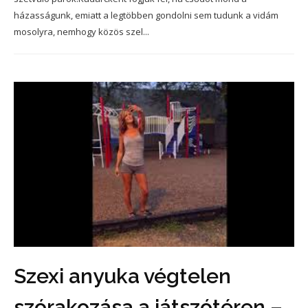
házasságunk, emiatt a legtöbben gondolni sem tudunk a vidám
mosolyra, nemhogy közös szel...
Szexi anyuka végtelen
szórakozása a játszótéren –