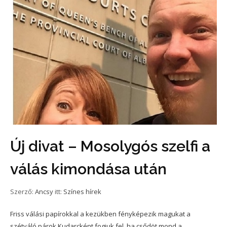
Új divat – Mosolygós szelfi a
válás kimondása után
Szerző:
Ancsy
itt:
Színes hírek
Friss válási papírokkal a kezükben fényképezik magukat a
szétváló párok.Kudarcként fogjuk fel, ha csődöt mond a