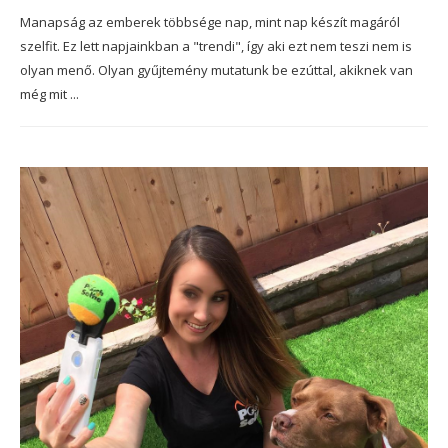
Manapság az emberek többsége nap, mint nap készít magáról
szelfit. Ez lett napjainkban a "trendi", így aki ezt nem teszi nem is
olyan menő. Olyan gyűjtemény mutatunk be ezúttal, akiknek van
még mit ...