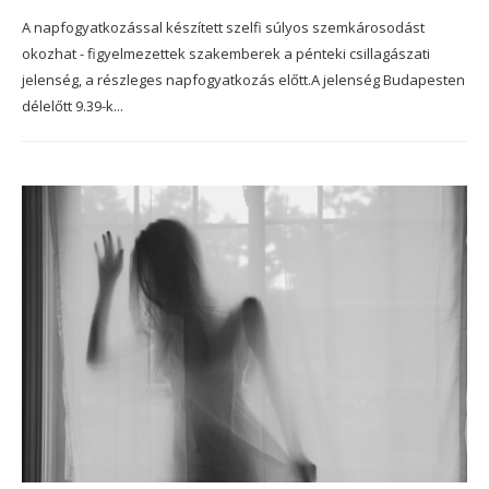
A napfogyatkozással készített szelfi súlyos szemkárosodást
okozhat - figyelmezettek szakemberek a pénteki csillagászati
jelenség, a részleges napfogyatkozás előtt.A jelenség Budapesten
délelőtt 9.39-k...