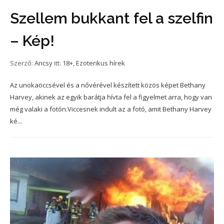
Szellem bukkant fel a szelfin
– Kép!
Szerző:
Ancsy
itt:
18+
,
Ezoterikus hírek
Az unokaöccsével és a nővérével készített közös képet Bethany
Harvey, akinek az egyik barátja hívta fel a figyelmet arra, hogy van
még valaki a fotón.Viccesnek indult az a fotó, amit Bethany Harvey
ké...