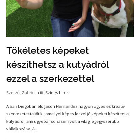
Tökéletes képeket
készíthetsz a kutyádról
ezzel a szerkezettel
Szerző:
Gabriella
itt:
Színes hírek
A San Diegóban élő Jason Hernandez nagyon ügyes és kreatív
szerkezetet talált ki, amellyel képes leszel jó képeket készíteni a
kutyádról, ami ugyebár sohasem volt a világ legegyszerűbb
vállalkozása. A...