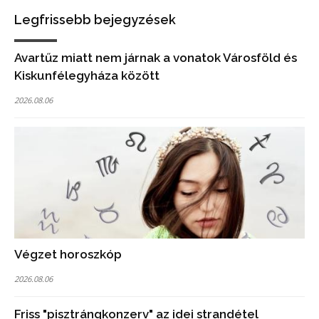
Legfrissebb bejegyzések
Avartűz miatt nem járnak a vonatok Városföld és
Kiskunfélegyháza között
2026.08.06
Végzet horoszkóp
2026.08.06
Friss "pisztrángkonzerv" az idei strandétel