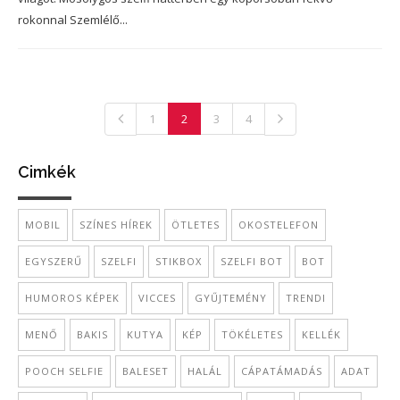
rokonnal Szemlélő...
1
2
3
4
Cimkék
MOBIL
SZÍNES HÍREK
ÖTLETES
OKOSTELEFON
EGYSZERŰ
SZELFI
STIKBOX
SZELFI BOT
BOT
HUMOROS KÉPEK
VICCES
GYŰJTEMÉNY
TRENDI
MENŐ
BAKIS
KUTYA
KÉP
TÖKÉLETES
KELLÉK
POOCH SELFIE
BALESET
HALÁL
CÁPATÁMADÁS
ADAT