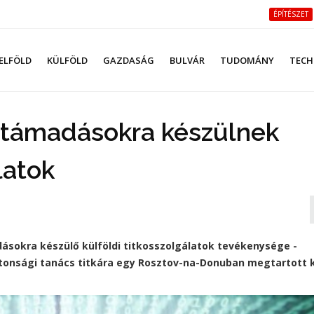
ÉPÍTÉSZET
ELFÖLD
KÜLFÖLD
GAZDASÁG
BULVÁR
TUDOMÁNY
TECH
bertámadásokra készülnek
latok
dásokra készülő külföldi titkosszolgálatok tevékenysége -
iztonsági tanács titkára egy Rosztov-na-Donuban megtartott 