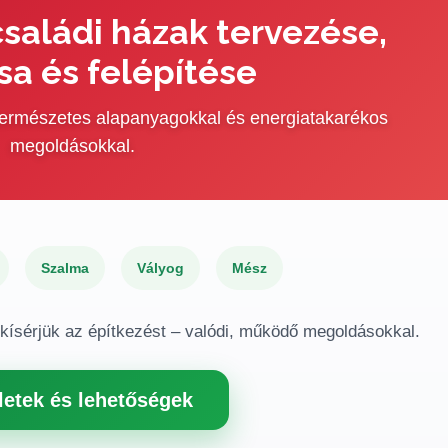
saládi házak tervezése,
sa és felépítése
 természetes alapanyagokkal és energiatakarékos
megoldásokkal.
Szalma
Vályog
Mész
gkísérjük az építkezést – valódi, működő megoldásokkal.
letek és lehetőségek