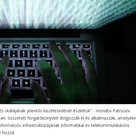
tés skálájának jelentős kiszélesedését észleltük" - mondta Patrusev.
an, összetett forgatókönyveit dolgozzák ki és alkalmazzák, amelyek
információs infrastruktúrájának informatikai és telekommunikációs
e hozzá.