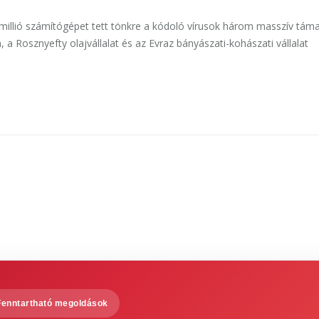
lmillió számítógépet tett tönkre a kódoló vírusok három masszív tám
a Rosznyefty olajvállalat és az Evraz bányászati-kohászati vállalat
Fenntartható megoldások