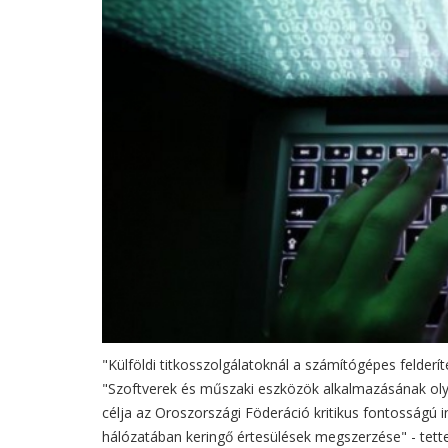
"Külföldi titkosszolgálatoknál a számítógépes felderí
"Szoftverek és műszaki eszközök alkalmazásának oly
célja az Oroszországi Föderáció kritikus fontosságú 
hálózatában keringő értesülések megszerzése" - tett