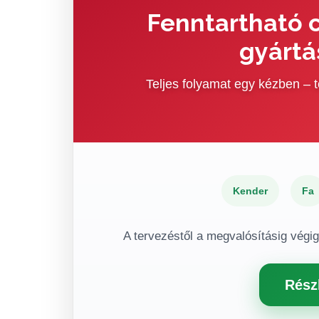
Fenntartható c
gyártá
Teljes folyamat egy kézben –
Kender
Fa
A tervezéstől a megvalósításig végi
Rész