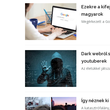
Ezekre a kif
magyarok
Megérkezett a Goo
Dark webről 
youtuberek
Az életükkel játsz
Így néznek k
A katasztrófalány,