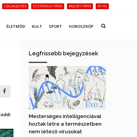
CSILLAGJEGYEK
EZOTERIKUS HÍREK
BALESET HÍREK
KP.HU
ÉLETMÓD
KULT
SPORT
HOROSZKÓP
Legfrissebb bejegyzések
keddi
Mesterséges intelligenciával
hoztak létre a természetben
nem létező vírusokat