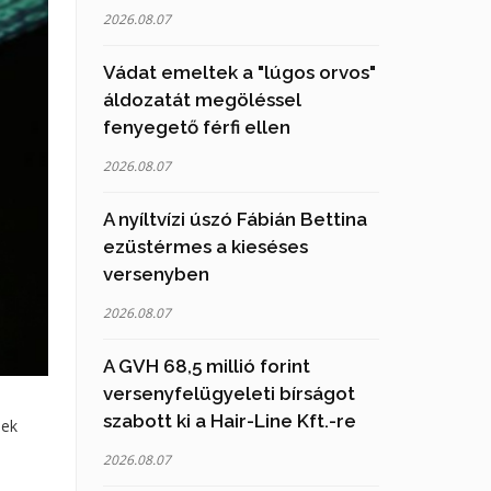
2026.08.07
Vádat emeltek a "lúgos orvos"
áldozatát megöléssel
fenyegető férfi ellen
2026.08.07
A nyíltvízi úszó Fábián Bettina
ezüstérmes a kieséses
versenyben
2026.08.07
A GVH 68,5 millió forint
versenyfelügyeleti bírságot
szabott ki a Hair-Line Kft.-re
nek
2026.08.07