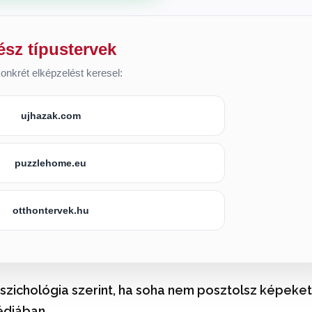
ész típustervek
onkrét elképzelést keresel:
ujhazak.com
puzzlehome.eu
otthontervek.hu
 pszichológia szerint, ha soha nem posztolsz képeket
édiában