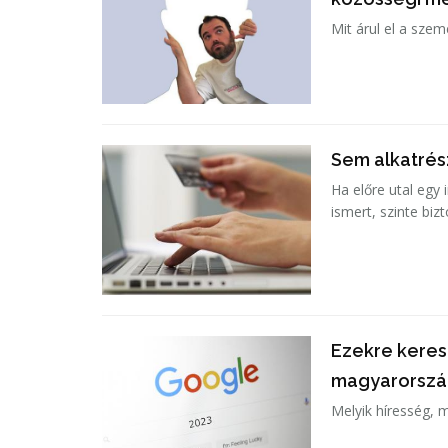
Mit árul el a szem
Sem alkatrés
Ha előre utal egy
ismert, szinte biz
Ezekre keres
magyarországi
Melyik híresség, 