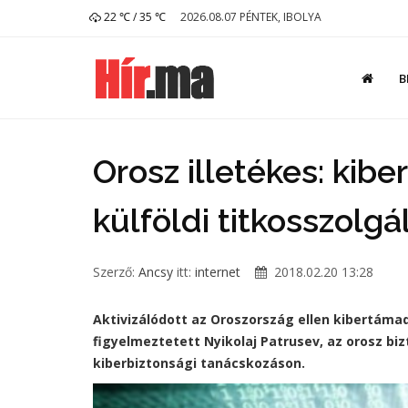
22 ℃ / 35 ℃
2026.08.07 PÉNTEK, IBOLYA
B
Orosz illetékes: ki
külföldi titkosszolgá
Szerző:
Ancsy
itt:
internet
2018.02.20 13:28
Aktivizálódott az Oroszország ellen kibertáma
figyelmeztetett Nyikolaj Patrusev, az orosz b
kiberbiztonsági tanácskozáson.