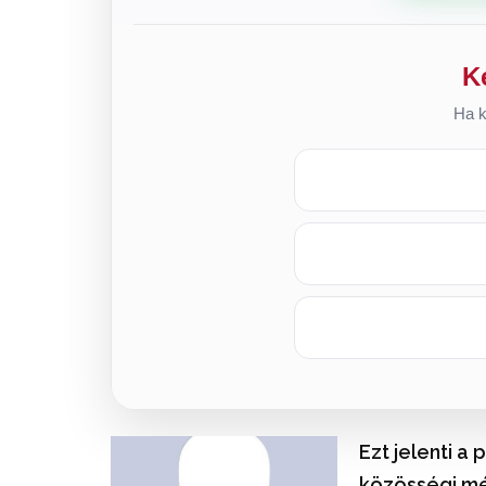
K
Ha k
Ezt jelenti a
közösségi m