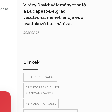
Vitézy Dávid: véleményezhető
adása.
a Budapest-Belgrád
vasútvonal menetrendje és a
csatlakozó buszhálózat
2026.08.07
Cimkék
TITKOSSZOLGÁLAT
OROSZORSZÁG ELLEN
KIBERTÁMADÁSOK
NYIKOLAJ PATRUSEV