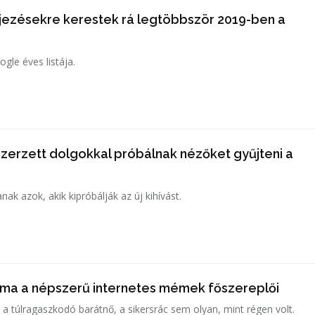
ejezésekre kerestek rá legtöbbször 2019-ben a
gle éves listája.
szerzett dolgokkal próbálnak nézőket gyűjteni a
anak azok, akik kipróbálják az új kihívást.
i ma a népszerű internetes mémek főszereplői
 a túlragaszkodó barátnő, a sikersrác sem olyan, mint régen volt.