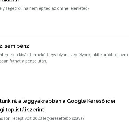
élyiségedről, ha nem építed az online jelenléted?
z, sem pénz
 interneten kínált termékért egy olyan személynek, akit korábbról nem
tosan futhat a pénze után.
tünk rá a leggyakrabban a Google Kereső idei
 toplistái szerint!
műsor, recept volt 2023 legkeresettebb szava?