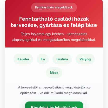
Fenntartható megoldások
Fenntartható családi házak
tervezése, gyártása és felépítése
Teljes folyamat egy kézben – természetes
alapanyagokkal és energiatakarékos megoldásokkal.
Kender
Fa
Szalma
Vályog
Mész
A tervezéstől a megvalósításig végigkísérjük az
építkezést – valódi, működő megoldásokkal.
Részletek és lehetőségek