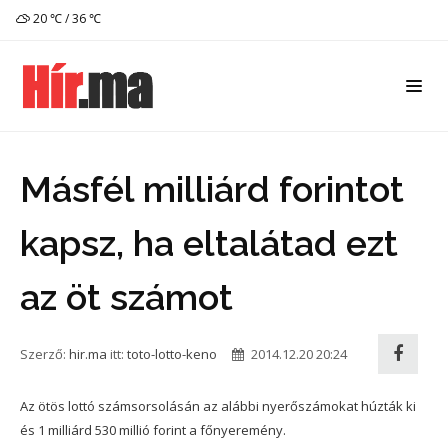
20 ℃ / 36 ℃
Másfél milliárd forintot
kapsz, ha eltalátad ezt
az öt számot
Szerző:
hir.ma
itt:
toto-lotto-keno
2014.12.20 20:24
Az ötös lottó számsorsolásán az alábbi nyerőszámokat húzták ki
és 1 milliárd 530 millió forint a főnyeremény.