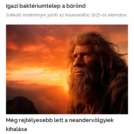
Igazi baktériumtelep a bőrönd
Sokkoló eredményre jutott az InsureandGo 2025-ös elemzése.
Még rejtélyesebb lett a neandervölgyiek
kihalása