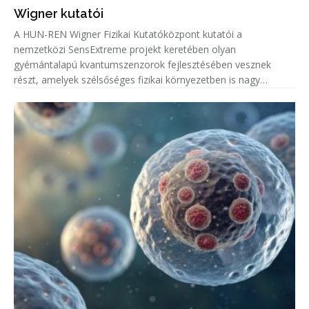
Wigner kutatói
A HUN-REN Wigner Fizikai Kutatóközpont kutatói a
nemzetközi SensExtreme projekt keretében olyan
gyémántalapú kvantumszenzorok fejlesztésében vesznek
részt, amelyek szélsőséges fizikai környezetben is nagy
pontosságú mérésekre alkalmasak.