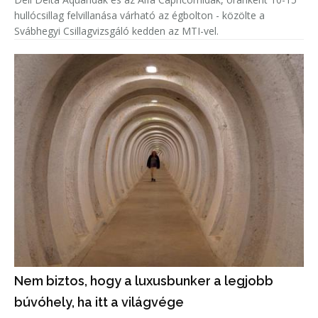
hullócsillag felvillanása várható az égbolton - közölte a
Svábhegyi Csillagvizsgáló kedden az MTI-vel.
Nem biztos, hogy a luxusbunker a legjobb
búvóhely, ha itt a világvége