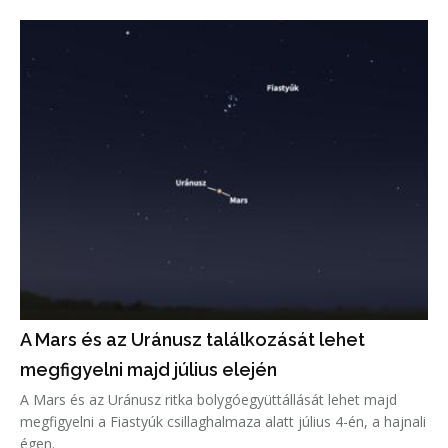
A Mars és az Uránusz találkozását lehet
megfigyelni majd július elején
A Mars és az Uránusz ritka bolygóegyüttállását lehet majd
megfigyelni a Fiastyúk csillaghalmaza alatt július 4-én, a hajnali
égen.