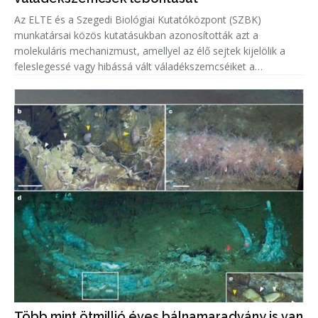
Az ELTE és a Szegedi Biológiai Kutatóközpont (SZBK)
munkatársai közös kutatásukban azonosították azt a
molekuláris mechanizmust, amellyel az élő sejtek kijelölik a
feleslegessé vagy hibássá vált váladékszemcséiket a
lebontásra.
Több mint ötmillió éves bálnamaradvány is van