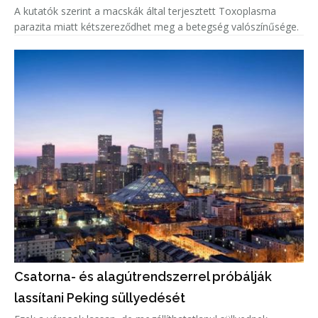
A kutatók szerint a macskák által terjesztett Toxoplasma
parazita miatt kétszereződhet meg a betegség valószínűsége.
Csatorna- és alagútrendszerrel próbálják
lassítani Peking süllyedését