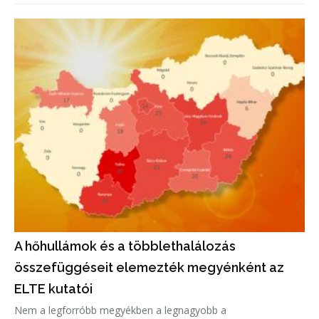
A hőhullámok és a többlethalálozás
összefüggéseit elemezték megyénként az
ELTE kutatói
Nem a legforróbb megyékben a legnagyobb a