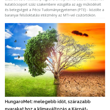
kutatócsoport száz szakembere vizsgálta az agy működését
és betegségeit a Pécsi Tudományegyetemen (PTE) - közölte a
baranyai felsőoktatási intézmény az MTI-vel csütörtökön.
HungaroMet: melegebb időt, szárazabb
nyarakat hoz a klímaváltozás a Kárpát-