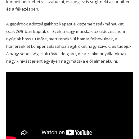
körmeit nem lehet visszahúzni, és még ez is segít neki a sprintben,
és a fékezésben.
A gepárdok adottságaikhoz képest a kiszemelt zsákmányukat
csak 26%-ban kapták el. Ezek a nagy macskák az üldözést nem
nyújtják hosszú időre, mert rendkívül hamar felhevülnek, a
hőmérséklet kompenzálásához segíti őket nagy szívük, és tüdejük.
A nagy sebesség csak rövid ideig tart, de a zsákmányállatoknak
nagy kihívást jelent egy ilyen nagymacska elől elmenekülni.