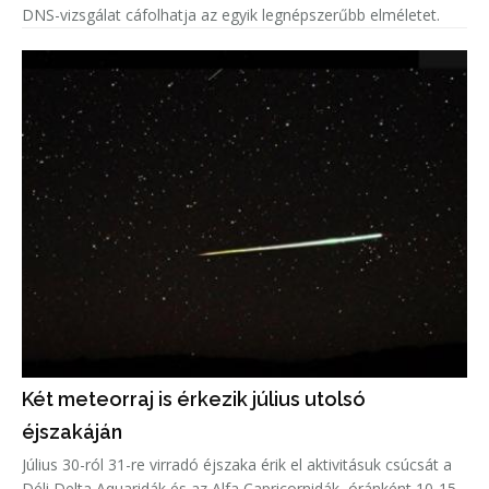
DNS-vizsgálat cáfolhatja az egyik legnépszerűbb elméletet.
Két meteorraj is érkezik július utolsó
éjszakáján
Július 30-ról 31-re virradó éjszaka érik el aktivitásuk csúcsát a
Déli Delta Aquaridák és az Alfa Capricornidák, óránként 10-15