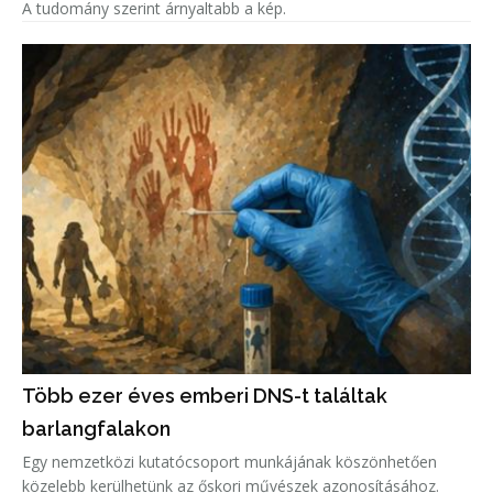
A tudomány szerint árnyaltabb a kép.
Több ezer éves emberi DNS-t találtak
barlangfalakon
Egy nemzetközi kutatócsoport munkájának köszönhetően
közelebb kerülhetünk az őskori művészek azonosításához.