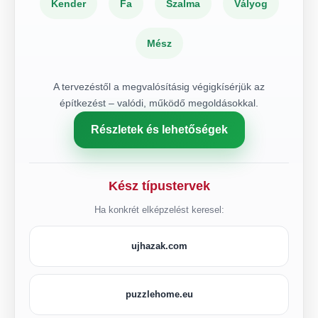
Kender
Fa
Szalma
Vályog
Mész
A tervezéstől a megvalósításig végigkísérjük az
építkezést – valódi, működő megoldásokkal.
Részletek és lehetőségek
Kész típustervek
Ha konkrét elképzelést keresel:
ujhazak.com
puzzlehome.eu