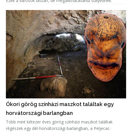
Ezek a városok lassan, de megállíthatatlanul süllyednek.
Ókori görög színházi maszkot találtak egy
horvátországi barlangban
Több mint kétezer éves görög színházi maszkot találtak
régészek egy dél-horvátországi barlangban, a Peljecac-