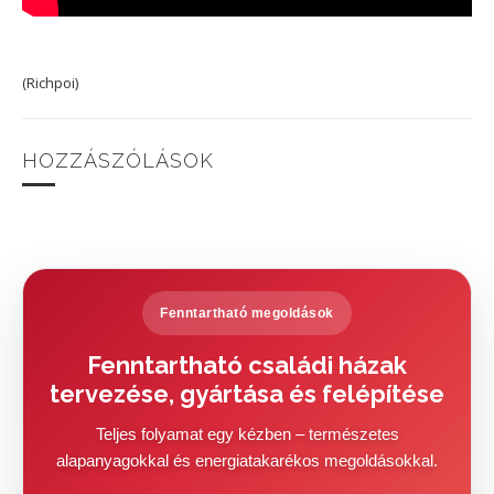
(Richpoi)
HOZZÁSZÓLÁSOK
Fenntartható megoldások
Fenntartható családi házak
tervezése, gyártása és felépítése
Teljes folyamat egy kézben – természetes
alapanyagokkal és energiatakarékos megoldásokkal.