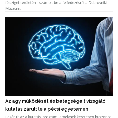
félsziget területén - számolt be a felfedezésről a Dubrovniki
Múzeum.
Az agy működését és betegségeit vizsgáló
kutatás zárult le a pécsi egyetemen
Lezárult az a kutatási program, amelynek keretében huszonöt