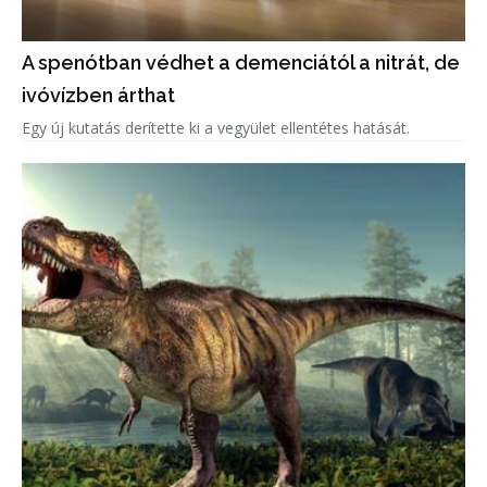
A spenótban védhet a demenciától a nitrát, de
ivóvízben árthat
Egy új kutatás derítette ki a vegyület ellentétes hatását.