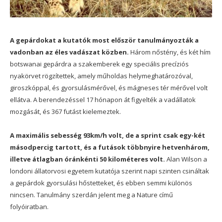
A gepárdokat a kutatók most először tanulmányozták a
vadonban az éles vadászat közben.
Három nőstény, és két hím
botswanai gepárdra a szakemberek egy speciális precíziós
nyakörvet rögzítettek, amely műholdas helymeghatározóval,
giroszkóppal, és gyorsulásmérővel, és mágneses tér mérővel volt
ellátva. A berendezéssel 17 hónapon át figyelték a vadállatok
mozgását, és 367 futást kielemeztek.
A maximális sebesség 93km/h volt, de a sprint csak egy-két
másodpercig tartott, és a futások többnyire hetvenhárom,
illetve átlagban óránkénti 50 kilométeres volt.
Alan Wilson a
londoni állatorvosi egyetem kutatója szerint napi szinten csináltak
a gepárdok gyorsulási hőstetteket, és ebben semmi különös
nincsen. Tanulmány szerdán jelent meg a Nature című
folyóiratban.