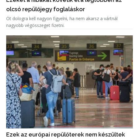
olcsó repülőjegy foglaláskor
Öt dologra kell nagyon figyelni, ha nem akarsz a vártnál
nagyobb végösszeget fizetni.
Ezek az európai repülőterek nem készültek