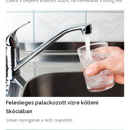
Ezekre a helyekre érdemes utazni, ha menekülnél a hőség elől.
Felesleges palackozott vízre költeni
Skóciában
Sokan rajonganak a skót csapvízért.