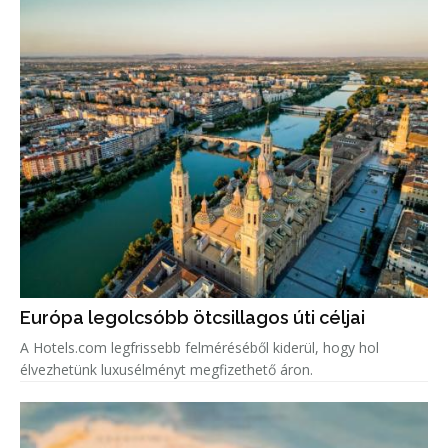
Európa legolcsóbb ötcsillagos úti céljai
A Hotels.com legfrissebb felméréséből kiderül, hogy hol
élvezhetünk luxusélményt megfizethető áron.