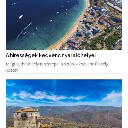
A hírességek kedvenc nyaralóhelyei
Megfizethető hely is szerepel a sztárok kedvenc úti céljai
között.