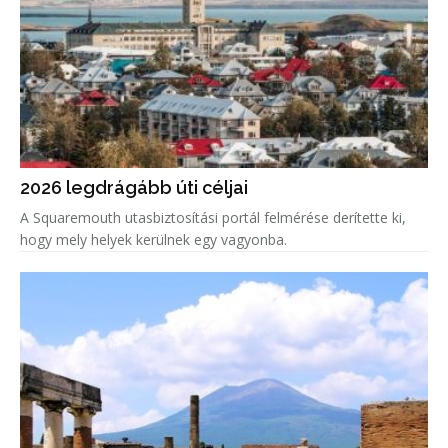
2026 legdrágább úti céljai
A Squaremouth utasbiztosítási portál felmérése derítette ki,
hogy mely helyek kerülnek egy vagyonba.