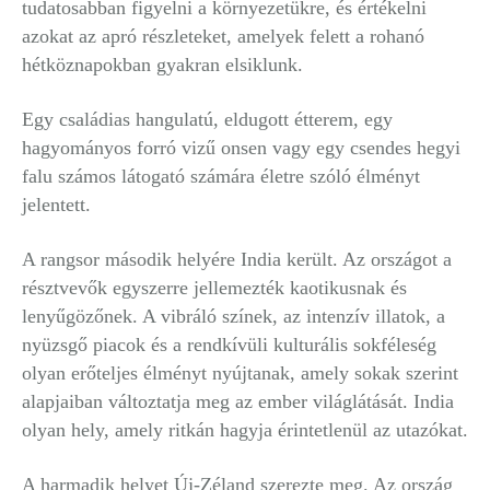
tudatosabban figyelni a környezetükre, és értékelni
azokat az apró részleteket, amelyek felett a rohanó
hétköznapokban gyakran elsiklunk.
Egy családias hangulatú, eldugott étterem, egy
hagyományos forró vizű onsen vagy egy csendes hegyi
falu számos látogató számára életre szóló élményt
jelentett.
A rangsor második helyére India került. Az országot a
résztvevők egyszerre jellemezték kaotikusnak és
lenyűgözőnek. A vibráló színek, az intenzív illatok, a
nyüzsgő piacok és a rendkívüli kulturális sokféleség
olyan erőteljes élményt nyújtanak, amely sokak szerint
alapjaiban változtatja meg az ember világlátását. India
olyan hely, amely ritkán hagyja érintetlenül az utazókat.
A harmadik helyet Új-Zéland szerezte meg. Az ország