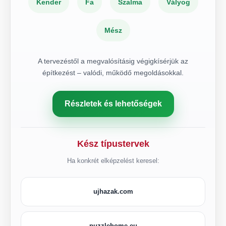
Kender
Fa
Szalma
Vályog
Mész
A tervezéstől a megvalósításig végigkísérjük az
építkezést – valódi, működő megoldásokkal.
Részletek és lehetőségek
Kész típustervek
Ha konkrét elképzelést keresel:
ujhazak.com
puzzlehome.eu