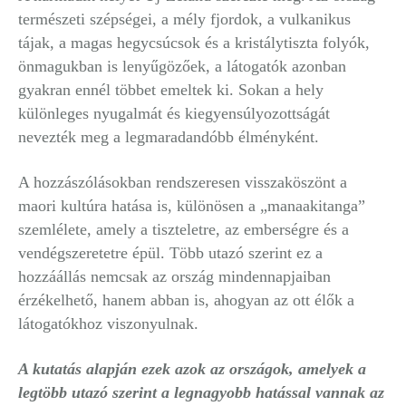
természeti szépségei, a mély fjordok, a vulkanikus
tájak, a magas hegycsúcsok és a kristálytiszta folyók,
önmagukban is lenyűgözőek, a látogatók azonban
gyakran ennél többet emeltek ki. Sokan a hely
különleges nyugalmát és kiegyensúlyozottságát
nevezték meg a legmaradandóbb élményként.
A hozzászólásokban rendszeresen visszaköszönt a
maori kultúra hatása is, különösen a „manaakitanga”
szemlélete, amely a tiszteletre, az emberségre és a
vendégszeretetre épül. Több utazó szerint ez a
hozzáállás nemcsak az ország mindennapjaiban
érzékelhető, hanem abban is, ahogyan az ott élők a
látogatókhoz viszonyulnak.
A kutatás alapján ezek azok az országok, amelyek a
legtöbb utazó szerint a legnagyobb hatással vannak az