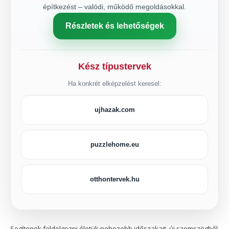
építkezést – valódi, működő megoldásokkal.
Részletek és lehetőségek
Kész típustervek
Ha konkrét elképzelést keresel:
ujhazak.com
puzzlehome.eu
otthontervek.hu
Segítenek feldolgozni életük nehezebb időszakait, új szemszögből