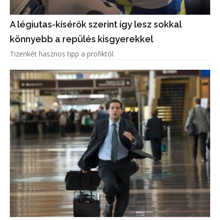
A légiutas-kísérők szerint így lesz sokkal
könnyebb a repülés kisgyerekkel
Tizenkét hasznos tipp a profiktól.