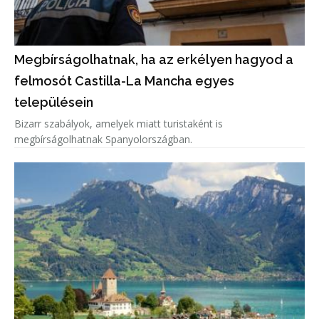
Megbírságolhatnak, ha az erkélyen hagyod a
felmosót Castilla-La Mancha egyes
településein
Bizarr szabályok, amelyek miatt turistaként is
megbírságolhatnak Spanyolországban.