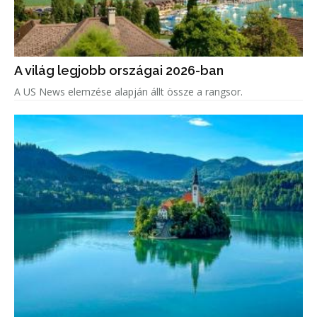
A világ legjobb országai 2026-ban
A US News elemzése alapján állt össze a rangsor.