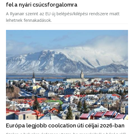
fel a nyári csúcsforgalomra
A Ryanair szerint az EU új belépési/kilépési rendszere miatt
lehetnek fennakadások.
Európa legjobb coolcation úti céljai 2026-ban