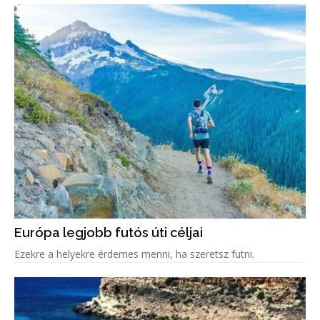
Európa legjobb futós úti céljai
Ezekre a helyekre érdemes menni, ha szeretsz futni.