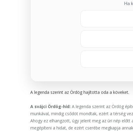
Ha k
A legenda szerint az Ördög hajította oda a köveket.
A svájci
Ördög-híd:
A legenda szerint az Ördög épít
munkával, mindig csődöt mondtak, ezért a térség vez
Ahogy ez elhangzott, úgy jelent meg az úri nép előtt 
megépíteni a hidat, de ezért cserébe megkapja annak a