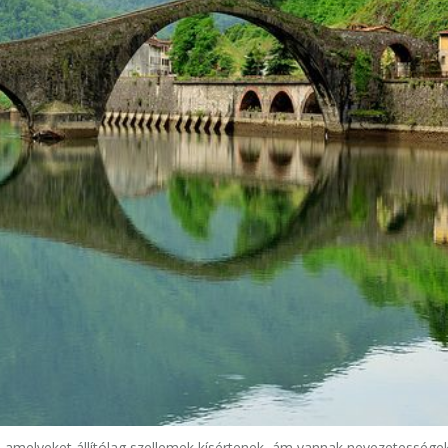
l, amelyeket állítólag szellemek kísértenek, ám vannak nevezetessége