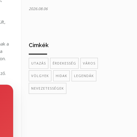
2026.08.06
lt,
nak a
Cimkék
 a
on.
UTAZÁS
ÉRDEKESSÉG
VÁROS
ző.
VÖLGYEK
HIDAK
LEGENDÁK
NEVEZETESSÉGEK