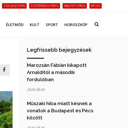
CSILLAGJEGYEK
EZOTERIKUS HÍREK
BALESET HÍREK
KP.HU
ÉLETMÓD
KULT
SPORT
HOROSZKÓP
Legfrissebb bejegyzések
Marozsán Fábián kikapott
Arnalditól a második
fordulóban
2026.08.06
Műszaki hiba miatt késnek a
vonatok a Budapest és Pécs
között
2026.08.06