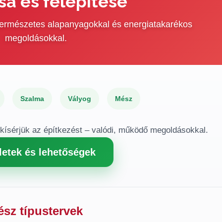
sa és felépítése
 természetes alapanyagokkal és energiatakarékos
megoldásokkal.
Szalma
Vályog
Mész
gkísérjük az építkezést – valódi, működő megoldásokkal.
letek és lehetőségek
ész típustervek