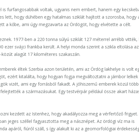
l is furfangosabbak voltak, ugyanis nem embert, hanem egy kecskeb
ges lett, hogy dühében egy hatalmas sziklát hajított a szorosba, hogy 
tt a kőbe, ami úgy megzavarta az Ördögöt, hogy elvétette a célt.
znek. 1977-ben a 220 tonna súlyú sziklát 127 méterrel arrébb vitték,
 ezer svájci frankba került. A helyi monda szerint a szikla eltolása a
d-közút alagút 17 kilométeres szakaszán.
emberek éltek Szerbia azon területén, ami az Ördög lakhelye is volt e
öt, ezért kitalálta, hogy hogyan fogja megváltoztatni a jámbor lelkek
gök vizét, ami egy forrásból fakadt. A jóhiszemű emberek közül töb
felejtették a származásukat. Egy testvérpár például össze akart háza
kozni kezdett az Istenhez, hogy akadályozza meg a vérfertőző frigyet.
ban jeges széllel fagyasztotta meg a násznépet. Az ördögi víz ma is
nda apáról, fiúról száll, s így alakult ki az a geomorfológiai érdekessé