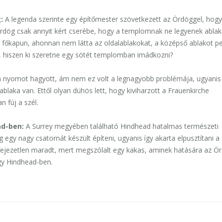
g:
A legenda szerinte egy építőmester szövetkezett az Ördöggel, hogy
rdög csak annyit kért cserébe, hogy a templomnak ne legyenek ablaka
a főkapun, ahonnan nem látta az oldalablakokat, a középső ablakot p
lt, hiszen ki szeretne egy sötét templomban imádkozni?
a nyomot hagyott, ám nem ez volt a legnagyobb problémája, ugyanis
aka van. Ettől olyan dühös lett, hogy kiviharzott a Frauenkirche
 fúj a szél.
ad-ben
:
A Surrey megyében található Hindhead hatalmas természeti
gy nagy csatornát készült építeni, ugyanis így akarta elpusztítani a
jezetlen maradt, mert megszólalt egy kakas, aminek hatására az Ö
lgy Hindhead-ben.