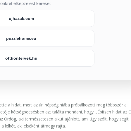
onkrét elképzelést keresel:
ujhazak.com
puzzlehome.eu
otthontervek.hu
ette a hidat, mert az úri népség hiába próbálkozott meg többször a
etője kétségbeesésben azt találta mondani, hogy: „Építsen hidat az Ö
az Ördög, aki természetesen alkut ajánlott, ami úgy szólt, hogy segít
 lelkét, aki elsőként átmegy rajta.