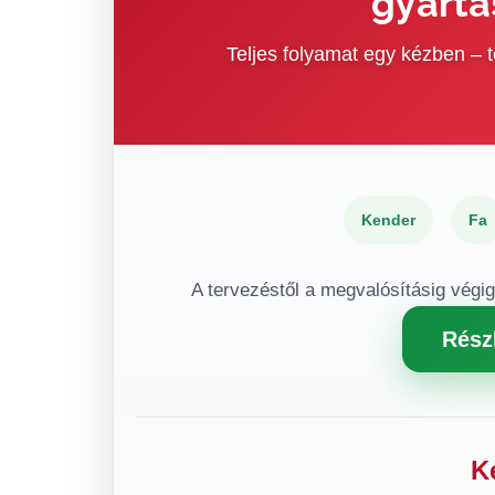
gyártá
Teljes folyamat egy kézben –
Kender
Fa
A tervezéstől a megvalósításig végi
Rész
K