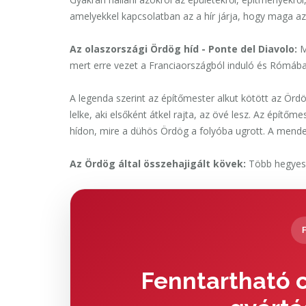
amelyekkel kapcsolatban az a hír járja, hogy maga a
Az olaszországi
Ördög híd - Ponte del Diavolo:
M
mert erre vezet a Franciaországból induló és Rómáb
A legenda szerint az építőmester alkut kötött az Ördög
lelke, aki elsőként átkel rajta, az övé lesz. Az épít
hídon, mire a dühös Ördög a folyóba ugrott. A mende
Az Ördög által összehajigált kövek
:
Több hegyes 
Fenntartható c