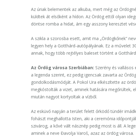
Az úriak belementek az alkuba, mert még az Ördögné
küldtek át elsőként a hídon. Az Ördög ettől olyan ide
döntse romba a hidat, ám egy asszony keresztet vése
A szikla a szorosba esett, amit ma „Ördögkőnek” neve
legyen hely a Gotthárd-autópályának. Ez a művelet 300
annak, hogy több rejtélyes baleset történt a Gotthár
Az Ördög városa Szerbiában
:
Szerény és vallásos 
a legenda szerint, ez pedig igencsak zavarta az Ördög
gondolkodásmódját. A Pokol Ura elkészítette az ördö
megkóstolták a vizet, aminek hatására megőrültek, el
miután nagyot kortyoltak a vízből.
Az esküvő napján a terület felett őrködő tündér imád
fohászt meghallotta Isten, aki a ceremónia időpontjá
szivárog, a kővé vált násznép pedig most is áll. A lege
aminek a neve Đavolja Varoš, azaz az ördög városa.