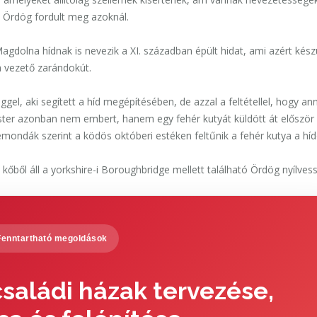
z Ördög fordult meg azoknál.
agdolna hídnak is nevezik a XI. században épült hidat, ami azért készü
a vezető zarándokút.
gel, aki segített a híd megépítésében, de azzal a feltétellel, hogy an
őmester azonban nem embert, hanem egy fehér kutyát küldött át először
mondák szerint a ködös októberi estéken feltűnik a fehér kutya a híd
kőből áll a yorkshire-i Boroughbridge mellett található Ördög nyílvess
Fenntartható megoldások
saládi házak tervezése,