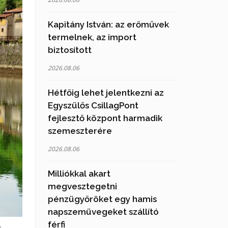
Kapitány István: az erőművek
termelnek, az import
biztosított
2026.08.06
Hétfőig lehet jelentkezni az
Egyszülős CsillagPont
fejlesztő központ harmadik
szemeszterére
2026.08.06
Milliókkal akart
megvesztegetni
pénzügyőröket egy hamis
napszemüvegeket szállító
férfi
k,