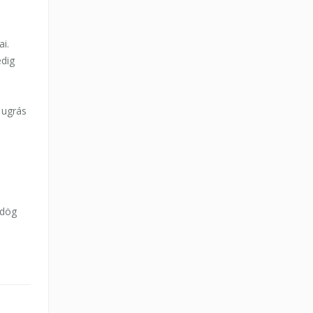
i.
edig
 ugrás
rdög