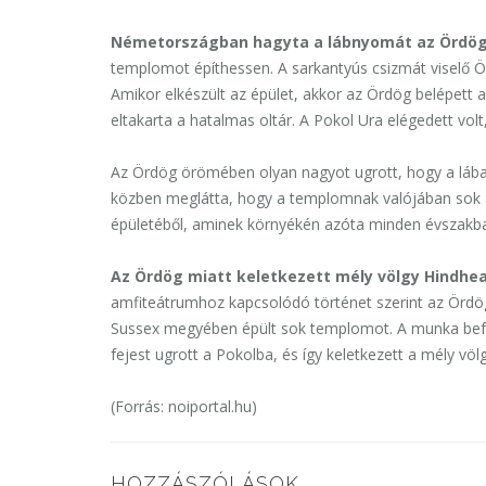
Németországban hagyta a lábnyomát a
z Ördö
templomot építhessen. A sarkantyús csizmát viselő Ö
Amikor elkészült az épület, akkor az Ördög belépett 
eltakarta a hatalmas oltár. A Pokol Ura elégedett vo
Az Ördög örömében olyan nagyot ugrott, hogy a láb
közben meglátta, hogy a templomnak valójában sok abl
épületéből, aminek környékén azóta minden évszakban
Az Ördög miatt keletkezett mély völgy Hindhe
amfiteátrumhoz kapcsolódó történet szerint az Ördög e
Sussex megyében épült sok templomot. A munka befe
fejest ugrott a Pokolba, és így keletkezett a mély vö
(Forrás: noiportal.hu)
HOZZÁSZÓLÁSOK