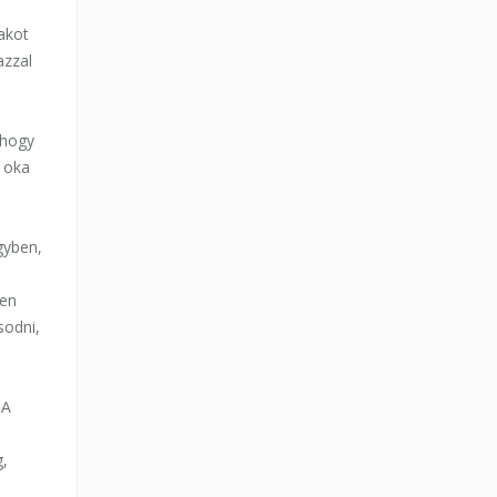
akot
azzal
 hogy
z oka
gyben,
ben
sodni,
 A
g,