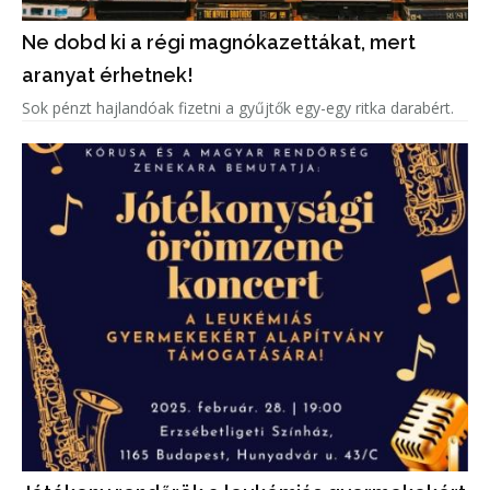
Ne dobd ki a régi magnókazettákat, mert
aranyat érhetnek!
Sok pénzt hajlandóak fizetni a gyűjtők egy-egy ritka darabért.