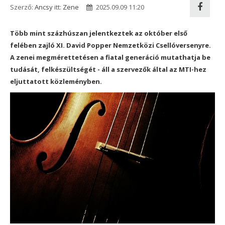
Szerző:
Ancsy
itt:
Zene
2025.09.09 11:20
Több mint százhúszan jelentkeztek az október első
felében zajló XI. David Popper Nemzetközi Csellóversenyre.
A zenei megmérettetésen a fiatal generáció mutathatja be
tudását, felkészültségét - áll a szervezők által az MTI-hez
eljuttatott közleményben.