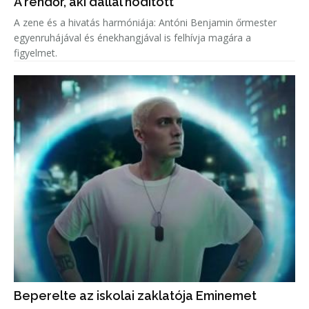
A rendőr, aki dallal hódított
A zene és a hivatás harmóniája: Antóni Benjamin őrmester
egyenruhájával és énekhangjával is felhívja magára a
figyelmet.
Beperelte az iskolai zaklatója Eminemet