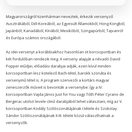
Magyarországról tizenhárman neveztek, érkezik versenyző
Ausztráliából, Dél-Koreából, az Egyesült Államokból, Hong Kongból,
Japánból, Kanadából, Kínából, Mexikóból, Szingapúrból, Tajvanról
és Európa számos országából.
Az idei versenyt a korábbiakhoz hasonlóan öt korcsoportban és
két fordulóban rendezik meg. A verseny alapját a névadó David
Popper etűdjei, előadási darabjai adják, ezen kívül minden
korcsoportban lesz kötelező Bach-tétel, barokk szonáta és
versenymű tétel is. A program szervezői a kortárs magyar
zeneszerzők műveit is bevonták a versenybe. Így a IV.
korcsoportban Vajda János Just for You vagy Tóth Péter Cyrano de
Bergerac utolsó levele című darabjából lehet választani, míg az V.
korcsoportban Kodály Szólószonátájának I.tétele és Szokolay
Sándor Szólószonátájának II-III. tétele közül választhatnak a
versenyzők.