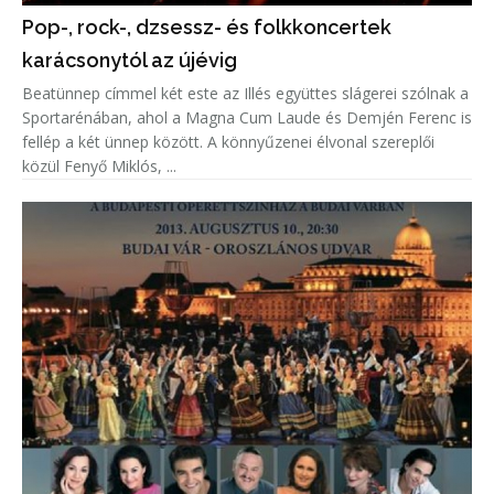
Pop-, rock-, dzsessz- és folkkoncertek
karácsonytól az újévig
Beatünnep címmel két este az Illés együttes slágerei szólnak a
Sportarénában, ahol a Magna Cum Laude és Demjén Ferenc is
fellép a két ünnep között. A könnyűzenei élvonal szereplői
közül Fenyő Miklós, ...