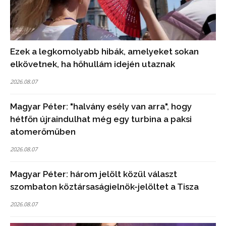
Ezek a legkomolyabb hibák, amelyeket sokan
elkövetnek, ha hőhullám idején utaznak
2026.08.07
Magyar Péter: "halvány esély van arra", hogy
hétfőn újraindulhat még egy turbina a paksi
atomerőműben
2026.08.07
Magyar Péter: három jelölt közül választ
szombaton köztársaságielnök-jelöltet a Tisza
2026.08.07