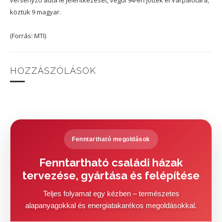
versenyző adta le jelentkezését, végül 94-en jöttek el Várpalotára,
köztük 9 magyar.
(Forrás: MTI)
HOZZÁSZÓLÁSOK
Fenntartható megoldások
Fenntartható családi házak
tervezése, gyártása és felépítése
Teljes folyamat egy kézben – természetes
alapanyagokkal és energiatakarékos megoldásokkal.