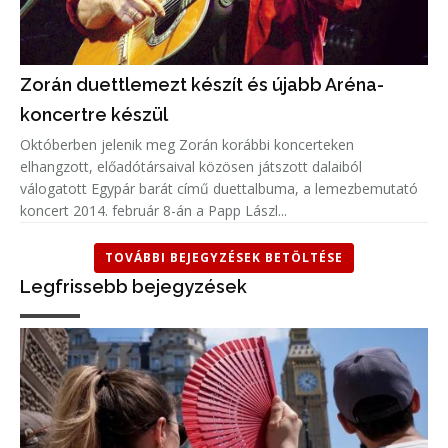
Zorán duettlemezt készít és újabb Aréna-
koncertre készül
Októberben jelenik meg Zorán korábbi koncerteken
elhangzott, előadótársaival közösen játszott dalaiból
válogatott Egypár barát című duettalbuma, a lemezbemutató
koncert 2014. február 8-án a Papp Lászl...
TOVÁBBI BEJEGYZÉSEK BETÖLTÉSE
Legfrissebb bejegyzések