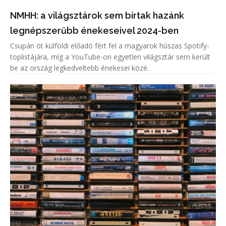
NMHH: a világsztárok sem bírtak hazánk
legnépszerűbb énekeseivel 2024-ben
Csupán öt külföldi előadó fért fel a magyarok húszas Spotify-
toplistájára, míg a YouTube-on egyetlen világsztár sem került
be az ország legkedveltebb énekesei közé.