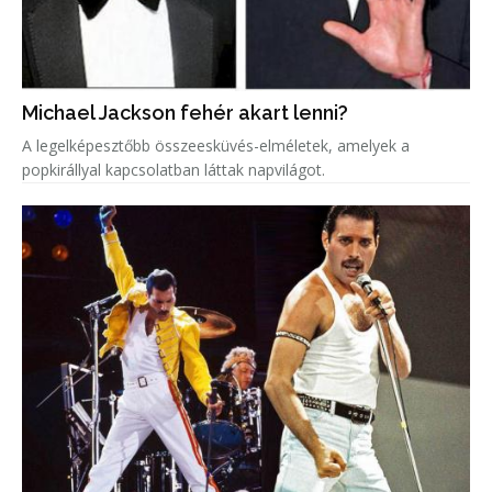
Michael Jackson fehér akart lenni?
A legelképesztőbb összeesküvés-elméletek, amelyek a
popkirállyal kapcsolatban láttak napvilágot.