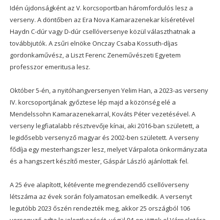
Idén újdonságként az V. korcsoportban háromfordulós lesz a
verseny. A döntőben az Era Nova Kamarazenekar kíséretével
Haydn C-dúr vagy D-dúr csellóversenye közül választhatnak a
továbbjutók. A zsűri elnöke Onczay Csaba Kossuth-díjas
gordonkaművész, a Liszt Ferenc Zeneművészeti Egyetem
professzor emeritusa lesz.
Október 5-én, a nyitóhangversenyen Yelim Han, a 2023-as verseny
IV. korcsoportjának győztese lép majd a közönség elé a
Mendelssohn Kamarazenekarral, Kováts Péter vezetésével. A
verseny legfiatalabb résztvevője kínai, aki 2016-ban született, a
legidősebb versenyző magyar és 2002-ben született. A verseny
fődíja egy mesterhangszer lesz, melyet Várpalota önkormányzata
és a hangszert készítő mester, Gáspár László ajánlottak fel.
A 25 éve alapított, kétévente megrendezendő csellóverseny
létszáma az évek során folyamatosan emelkedik. A versenyt
legutóbb 2023 őszén rendezték meg, akkor 25 országból 106