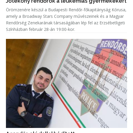
Jótékony rendőrök a leukémiás gyermekekért
Örömzenére készül a Budapesti Rendőr-főkapitányság Kórusa,
amely a Broadway Stars Company művészeinek és a Magyar
Rendőrség Zenekarának társaságában lép fel az Erzsébetligeti
Színházban február 28-án 19:00-kor.