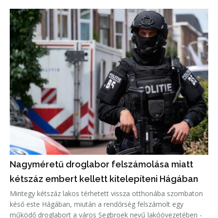
Nagyméretű droglabor felszámolása miatt
kétszáz embert kellett kitelepíteni Hágában
Mintegy kétszáz lakos térhetett vissza otthonába szombaton
késő este Hágában, miután a rendőrség felszámolt egy
működő droglabort a város Segbroek nevű lakóövezetében -