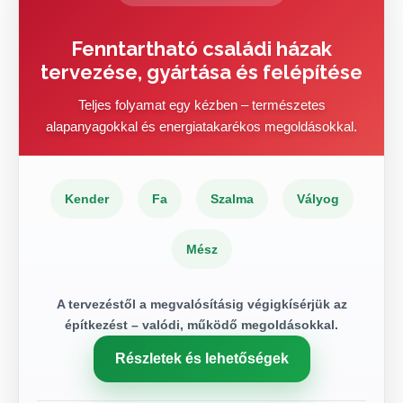
Fenntartható családi házak
tervezése, gyártása és felépítése
Teljes folyamat egy kézben – természetes
alapanyagokkal és energiatakarékos megoldásokkal.
Kender
Fa
Szalma
Vályog
Mész
A tervezéstől a megvalósításig végigkísérjük az
építkezést – valódi, működő megoldásokkal.
Részletek és lehetőségek