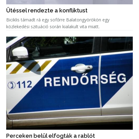
Ütéssel rendezte a konfliktust
Biciklis támadt rá egy sofőrre Balatongyörökön egy
közlekedési szituáció során kialakult vita miatt.
Perceken belül elfogták a rablót