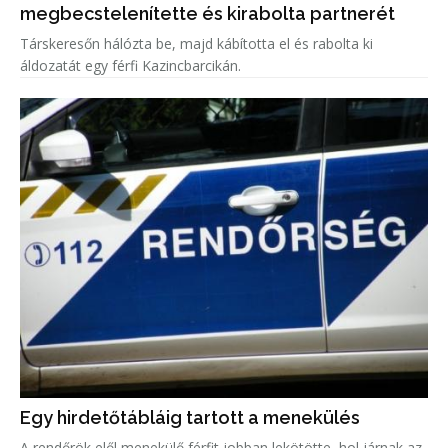
megbecstelenítette és kirabolta partnerét
Társkeresőn hálózta be, majd kábította el és rabolta ki
áldozatát egy férfi Kazincbarcikán.
Egy hirdetőtábláig tartott a menekülés
A rendőrök elől menekülő férfit jobban lekötötte, hol járnak az