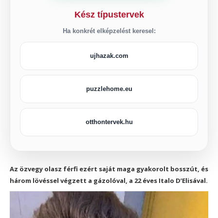
Kész típustervek
Ha konkrét elképzelést keresel:
ujhazak.com
puzzlehome.eu
otthontervek.hu
Az özvegy olasz férfi ezért saját maga gyakorolt bosszút, és
három lövéssel végzett a gázolóval, a 22 éves Italo D’Elisával.