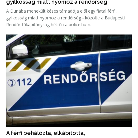
gyilkosság miatt nyomoz a rendőrség
A Dunába menekült késes támadója elől egy fiatal férfi,
gyilkosság miatt nyomoz a rendőrség - közölte a Budapesti
Rendőr-főkapitányság hétfőn a police.hu-n.
A férfi behálózta, elkábította,