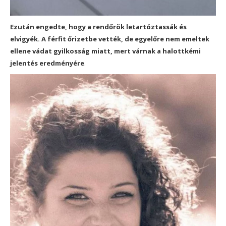
Ezután engedte, hogy a rendőrök letartóztassák és
elvigyék. A férfit őrizetbe vették, de egyelőre nem emeltek
ellene vádat gyilkosság miatt, mert várnak a halottkémi
jelentés eredményére
.