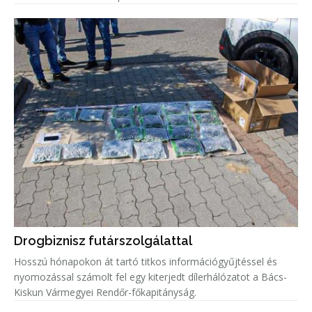
Drogbiznisz futárszolgálattal
Hosszú hónapokon át tartó titkos információgyűjtéssel és
nyomozással számolt fel egy kiterjedt dílerhálózatot a Bács-
Kiskun Vármegyei Rendőr-főkapitányság.