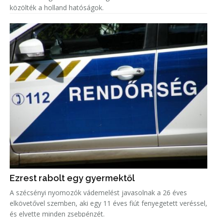
közölték a holland hatóságok.
Ezrest rabolt egy gyermektől
A szécsényi nyomozók vádemelést javasolnak a 26 éves
elkövetővel szemben, aki egy 11 éves fiút fenyegetett veréssel,
és elvette minden zsebpénzét.