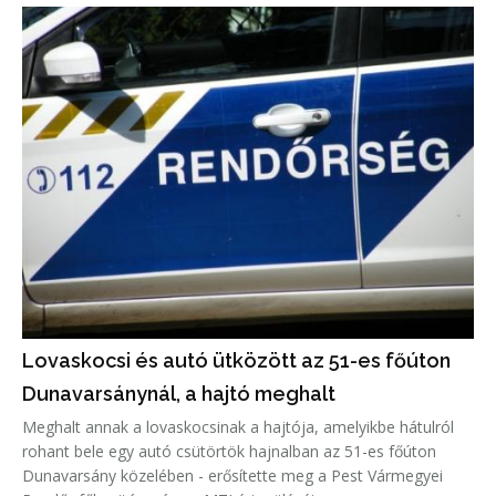
Lovaskocsi és autó ütközött az 51-es főúton
Dunavarsánynál, a hajtó meghalt
Meghalt annak a lovaskocsinak a hajtója, amelyikbe hátulról
rohant bele egy autó csütörtök hajnalban az 51-es főúton
Dunavarsány közelében - erősítette meg a Pest Vármegyei