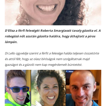
D’Elisa a férfi feleségét Roberta Smargiassit tavaly gázolta el. A
robogózó nőt azután gázolta halálra, hogy áthajtott a piros
lámpán.
Di Lello ügyvédje szerint a férfit a felesége halála teljesen összetörte
és attól félt, hogy az olasz bíróságok nem szolgáltatnak majd
igazságot és a gázoló nem kap megérdemelt büntetést.