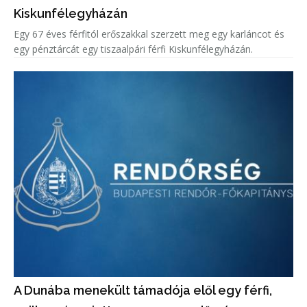
Kiskunfélegyházán
Egy 67 éves férfitól erőszakkal szerzett meg egy karláncot és
egy pénztárcát egy tiszaalpári férfi Kiskunfélegyházán.
A Dunába menekült támadója elől egy férfi,