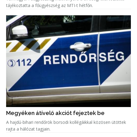
tájékoztatta a főügyészség az MTI-t hétfőn.
Megyéken átívelő akciót fejeztek be
A hajdú-bihari rendőrök borsodi kollégáikkal közösen ütöttek
rajta a hálózat tagjain.