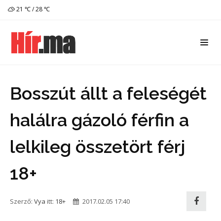
21 ℃ / 28 ℃
Bosszút állt a feleségét
halálra gázoló férfin a
lelkileg összetört férj
18+
Szerző:
Vya
itt:
18+
2017.02.05 17:40