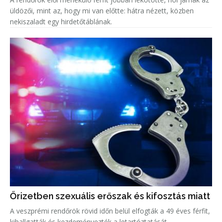
üldözői, mint az, hogy mi van előtte: hátra nézett, közben
nekiszaladt egy hirdetőtáblának.
Őrizetben szexuális erőszak és kifosztás miatt
A veszprémi rendőrök rövid időn belül elfogták a 49 éves férfit,
kihallgatták és kezdeményezték a letartóztatását.