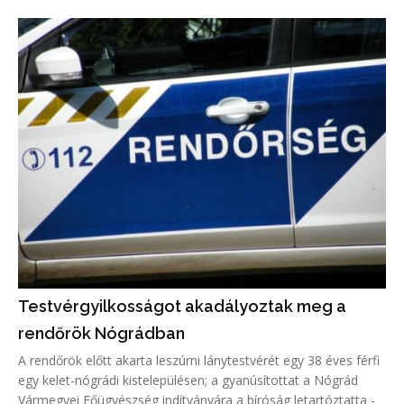
Testvérgyilkosságot akadályoztak meg a
rendőrök Nógrádban
A rendőrök előtt akarta leszúrni lánytestvérét egy 38 éves férfi
egy kelet-nógrádi kistelepülésen; a gyanúsítottat a Nógrád
Vármegyei Főügyészség indítványára a bíróság letartóztatta -