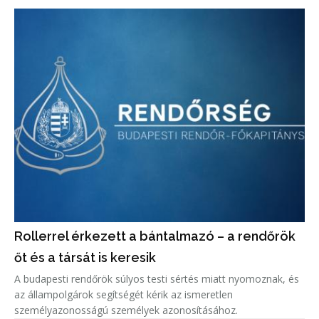
Rollerrel érkezett a bántalmazó – a rendőrök
őt és a társát is keresik
A budapesti rendőrök súlyos testi sértés miatt nyomoznak, és
az állampolgárok segítségét kérik az ismeretlen
személyazonosságú személyek azonosításához.