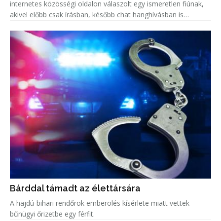
internetes közösségi oldalon válaszolt egy ismeretlen fiúnak,
akivel előbb csak írásban, később chat hanghívásban is
beszélgetett.
Bárddal támadt az élettársára
A hajdú-bihari rendőrök emberölés kísérlete miatt vettek
bűnügyi őrizetbe egy férfit.