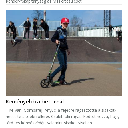
Rendőr-főkapitányság az MTI értesülését.
Keményebb a betonnál
– Mi van, Gombafej, Anyuci a fejedre ragasztotta a sisakot? –
heccelte a többi rolleres Csabit, aki ragaszkodott hozzá, hogy
térd- és könyökvédőt, valamint sisakot viseljen.