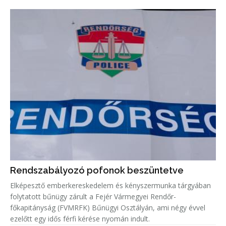
Rendszabályozó pofonok beszüntetve
Elképesztő emberkereskedelem és kényszermunka tárgyában
folytatott bűnügy zárult a Fejér Vármegyei Rendőr-
főkapitányság (FVMRFK) Bűnügyi Osztályán, ami négy évvel
ezelőtt egy idős férfi kérése nyomán indult.