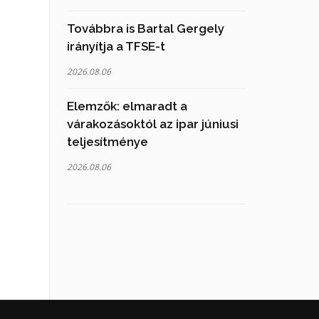
Továbbra is Bartal Gergely
irányítja a TFSE-t
2026.08.06
Elemzők: elmaradt a
várakozásoktól az ipar júniusi
teljesítménye
2026.08.06