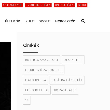
CSILLAGJEGYEK
EZOTERIKUS HÍREK
BALESET HÍREK
KP.HU
ÉLETMÓD
KULT
SPORT
HOROSZKÓP
Cimkék
ROBERTA SMARGIASSI
OLASZ FÉRFI
LELKILEG ÖSSZEOMLOTT
ITALO D’ELISA
HALÁLRA GÁZOLTÁK
FABIO DI LELLO
BOSSZÚT ÁLLT
18