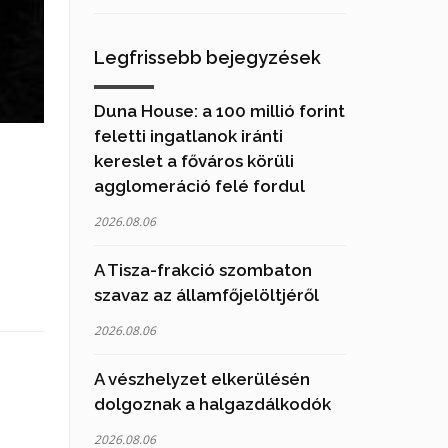
Legfrissebb bejegyzések
Duna House: a 100 millió forint
feletti ingatlanok iránti
kereslet a főváros körüli
agglomeráció felé fordul
2026.08.06
A Tisza-frakció szombaton
szavaz az államfőjelöltjéről
2026.08.06
A vészhelyzet elkerülésén
dolgoznak a halgazdálkodók
2026.08.06