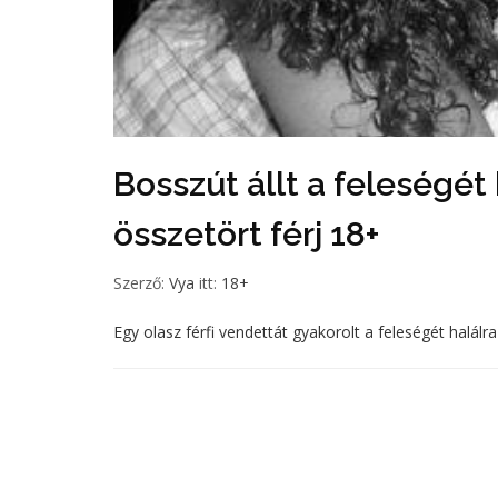
Bosszút állt a feleségét 
összetört férj 18+
Szerző:
Vya
itt:
18+
Egy olasz férfi vendettát gyakorolt a feleségét halá