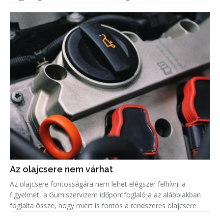
jobban bele kell látnunk a kerék fejlődésébe. A kerekek a
Az olajcsere nem várhat
Az olajcsere fontosságára nem lehet elégszer felhívni a
figyelmet, a Gumiszervizem időpontfoglalója az alábbiakban
foglalta össze, hogy miért is fontos a rendszeres olajcsere.