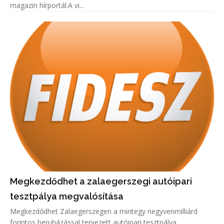
magazin hírportál.A vi...
Megkezdődhet a zalaegerszegi autóipari
tesztpálya megvalósítása
Megkezdődhet Zalaegerszegen a mintegy negyvenmilliárd
forintos beruházással tervezett autóipari tesztpálya