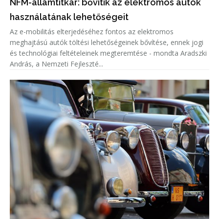
NFM-államtitkár: bővítik az elektromos autók
használatának lehetőségeit
Az e-mobilitás elterjedéséhez fontos az elektromos
meghajtású autók töltési lehetőségeinek bővítése, ennek jogi
és technológiai feltételeinek megteremtése - mondta Aradszki
András, a Nemzeti Fejleszté...