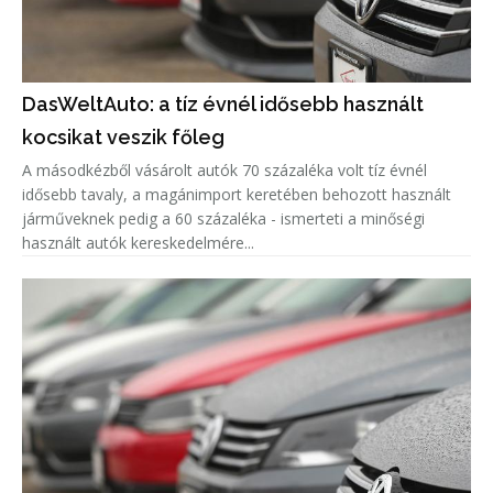
DasWeltAuto: a tíz évnél idősebb használt
kocsikat veszik főleg
A másodkézből vásárolt autók 70 százaléka volt tíz évnél
idősebb tavaly, a magánimport keretében behozott használt
járműveknek pedig a 60 százaléka - ismerteti a minőségi
használt autók kereskedelmére...