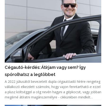
Cégautó-kérdés: Átírjam vagy sem? Így
spórolhatsz a legtöbbet
A 2022 júliusától bevezetett dupla cégautóadó hírére rengeteg
vállalkozó elkezdett számolni, hogy vajon fenntartható-e ezzel
a plusz költséggel a cég nevén hagyni a gépkocsit, vagy jobban
megérné átíratni magánszemélyre - cikkünkben mindkét
forgatókönyvre hoztunk pénztárcakímélő tippet.