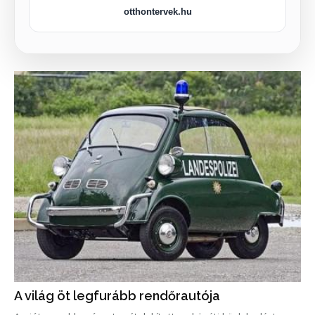
otthontervek.hu
A világ öt legfurább rendőrautója