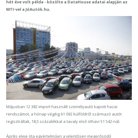
hét éve volt példa - közölte a DataHouse adatai alapján az
MTI-vel a JóAutók.hu.
Májusban 12 382 import használt személyautó kapott hazai
rendszámot, a hónap végéig 61 092 külföldről származó autót
regisztráltak, 18,5 százalékkal a tavaly első öthavi 51 542-nál.
Április eleje óta egyértelműen a jelentősen megerősödő