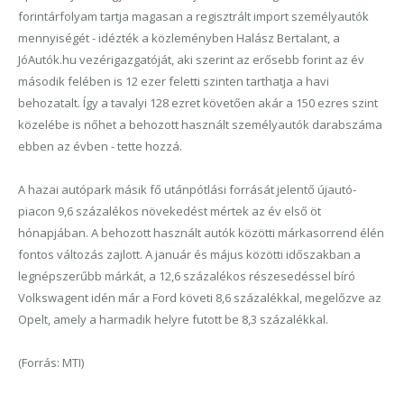
forintárfolyam tartja magasan a regisztrált import személyautók
mennyiségét - idézték a közleményben Halász Bertalant, a
JóAutók.hu vezérigazgatóját, aki szerint az erősebb forint az év
második felében is 12 ezer feletti szinten tarthatja a havi
behozatalt. Így a tavalyi 128 ezret követően akár a 150 ezres szint
közelébe is nőhet a behozott használt személyautók darabszáma
ebben az évben - tette hozzá.
A hazai autópark másik fő utánpótlási forrását jelentő újautó-
piacon 9,6 százalékos növekedést mértek az év első öt
hónapjában. A behozott használt autók közötti márkasorrend élén
fontos változás zajlott. A január és május közötti időszakban a
legnépszerűbb márkát, a 12,6 százalékos részesedéssel bíró
Volkswagent idén már a Ford követi 8,6 százalékkal, megelőzve az
Opelt, amely a harmadik helyre futott be 8,3 százalékkal.
(Forrás: MTI)