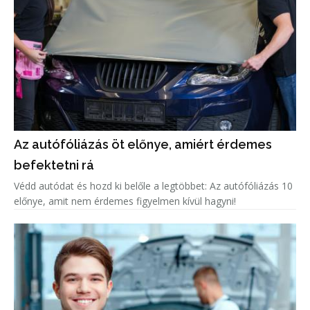
Az autófóliázás öt előnye, amiért érdemes
befektetni rá
Védd autódat és hozd ki belőle a legtöbbet: Az autófóliázás 10
előnye, amit nem érdemes figyelmen kívül hagyni!