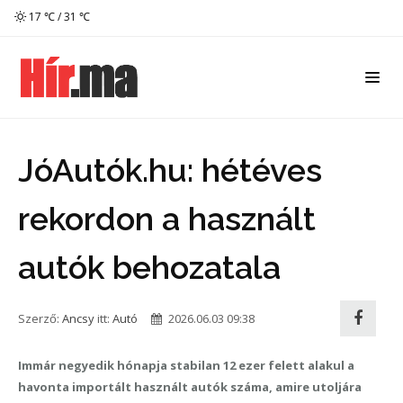
17 ℃ / 31 ℃
JóAutók.hu: hétéves
rekordon a használt
autók behozatala
Szerző:
Ancsy
itt:
Autó
2026.06.03 09:38
Immár negyedik hónapja stabilan 12 ezer felett alakul a
havonta importált használt autók száma, amire utoljára