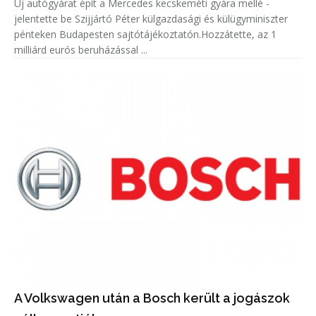
Új autógyárat épít a Mercedes kecskeméti gyára mellé -
jelentette be Szijjártó Péter külgazdasági és külügyminiszter
pénteken Budapesten sajtótájékoztatón.Hozzátette, az 1
milliárd eurós beruházással ...
A Volkswagen után a Bosch került a jogászok