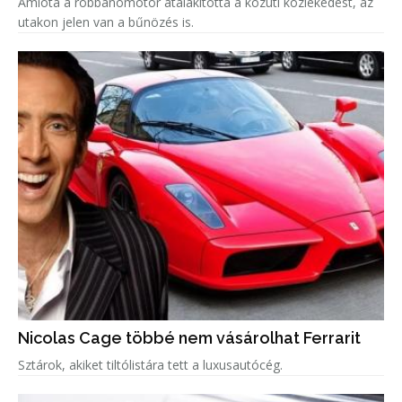
Amióta a robbanómotor átalakította a közúti közlekedést, az
utakon jelen van a bűnözés is.
Nicolas Cage többé nem vásárolhat Ferrarit
Sztárok, akiket tiltólistára tett a luxusautócég.