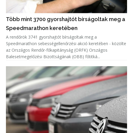
Több mint 3700 gyorshajtót bírságoltak meg a
Speedmarathon keretében
A rendőrök 3741 gyorshajtót bírságoltak meg a
Speedmarathon sebességellenőrzési akció keretében - közölte
az Országos Rendőr-főkapitányság (ORFK) Országos
Balesetmegelőzési Bizottságának (OBB) főtitká...