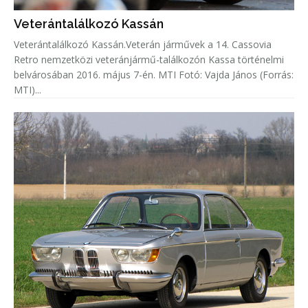
Veterántalálkozó Kassán
Veterántalálkozó Kassán.Veterán járművek a 14. Cassovia
Retro nemzetközi veteránjármű-találkozón Kassa történelmi
belvárosában 2016. május 7-én. MTI Fotó: Vajda János (Forrás:
MTI)...