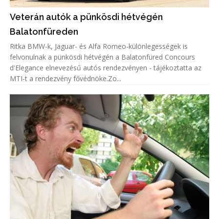
Veterán autók a pünkösdi hétvégén
Balatonfüreden
Ritka BMW-k, Jaguar- és Alfa Romeo-különlegességek is
felvonulnak a pünkösdi hétvégén a Balatonfüred Concours
d'Elegance elnevezésű autós rendezvényen - tájékoztatta az
MTI-t a rendezvény fővédnöke.Zo...