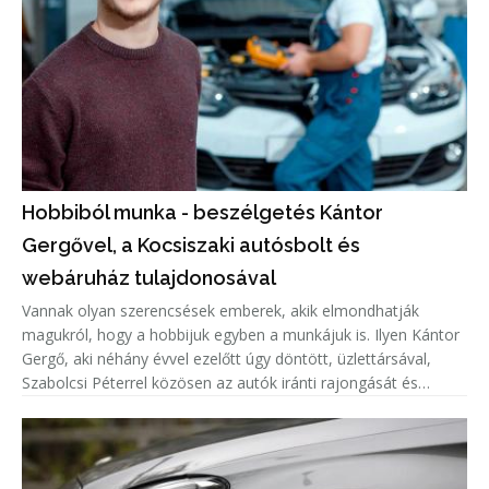
Hobbiból munka - beszélgetés Kántor
Gergővel, a Kocsiszaki autósbolt és
webáruház tulajdonosával
Vannak olyan szerencsések emberek, akik elmondhatják
magukról, hogy a hobbijuk egyben a munkájuk is. Ilyen Kántor
Gergő, aki néhány évvel ezelőtt úgy döntött, üzlettársával,
Szabolcsi Péterrel közösen az autók iránti rajongását és
hatalmas terméktudását bizniszbe ülteti át. Gergővel a
Kocsiszaki.hu