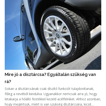
Mire jó a dísztárcsa? Egyáltalán szükség van
rá?
Sokan a dísztárcsának csak díszítő funkciót tulajdonítanak,
főleg a nevéből kiindulva. Ugyanakkor nemcsak arra jó, hogy
letakarja a hőálló festékkel kezeld acélfelniket. Ahhoz azonban,
hogy megértsük, miért is van szükség dísztárcsára, kicsit