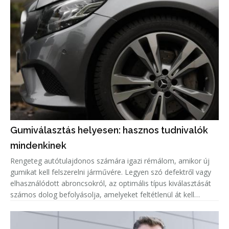
Gumiválasztás helyesen: hasznos tudnivalók
mindenkinek
Rengeteg autótulajdonos számára igazi rémálom, amikor új
gumikat kell felszerelni járművére. Legyen szó defektről vagy
elhasználódott abroncsokról, az optimális típus kiválasztását
számos dolog befolyásolja, amelyeket feltétlenül át kell
gondolni vásárlás előtt. A témában az autogumiplaza.hu
webáruh