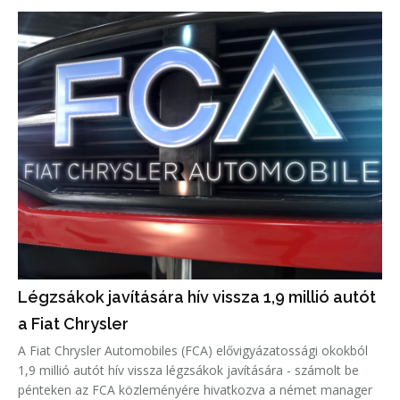
Légzsákok javítására hív vissza 1,9 millió autót
a Fiat Chrysler
A Fiat Chrysler Automobiles (FCA) elővigyázatossági okokból
1,9 millió autót hív vissza légzsákok javítására - számolt be
pénteken az FCA közleményére hivatkozva a német manager