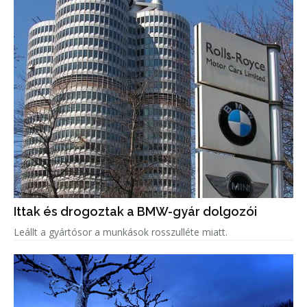
Ittak és drogoztak a BMW-gyár dolgozói
Leállt a gyártósor a munkások rosszulléte miatt.