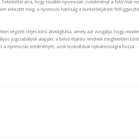
é. Tekintettel arra, hogy további nyomozati cselekményt a NAV már n
 nem érkezett meg, a nyomozó hatóság a büntetőeljárást felfüggeszte
rben végzett teljes körű átvilágítása, amely azt vizsgálja, hogy minde
lyos jogszabályok alapján, a belső eljárási rendnek megfelelően tört
 és a nyomozás eredményét, azok lezárultával nyilvánosságra hozza -