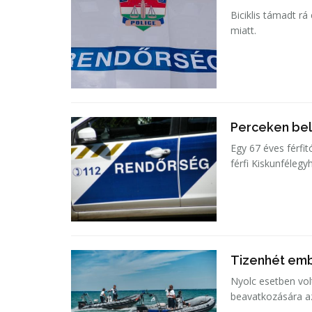
Biciklis támadt rá
miatt.
Perceken bel
Egy 67 éves férfit
férfi Kiskunfélegy
Tizenhét emb
Nyolc esetben vol
beavatkozására a