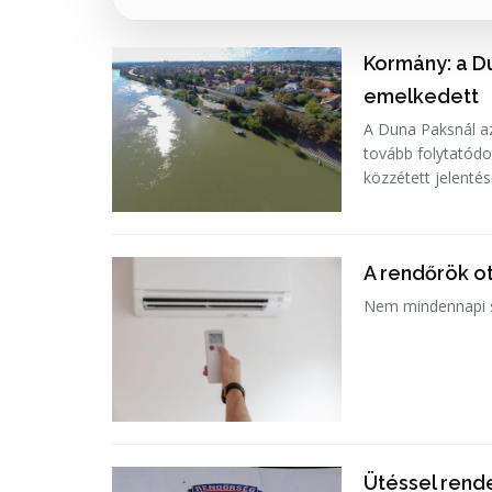
Kormány: a D
emelkedett
A Duna Paksnál az
tovább folytatódo
közzétett jelenté
A rendőrök ot
Nem mindennapi se
Ütéssel rende