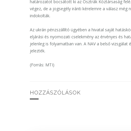
határozatot bocsátott ki az Osztrák Köztársaság fel
végez, de a jogsegély iránti kérelemre a válasz még
indokolták.
Az ukrán pénzszállító ügyében a hivatal saját hatáskö
eljárási és nyomozati cselekmény az érvényes és hatá
jelenleg is folyamatban van. A NAV a belső vizsgálat
jelezték.
(Forrás: MTI)
HOZZÁSZÓLÁSOK