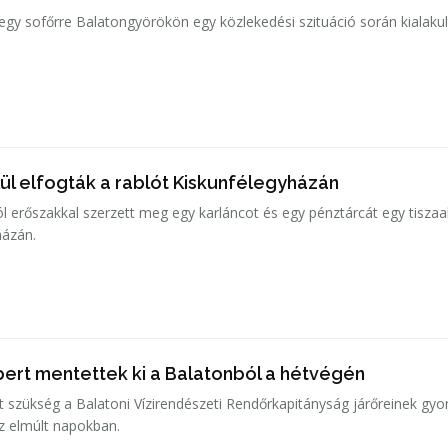
 egy sofőrre Balatongyörökön egy közlekedési szituáció során kialakul
ül elfogták a rablót Kiskunfélegyházán
ól erőszakkal szerzett meg egy karláncot és egy pénztárcát egy tiszaa
házán.
ert mentettek ki a Balatonból a hétvégén
t szükség a Balatoni Vízirendészeti Rendőrkapitányság járőreinek gyo
z elmúlt napokban.