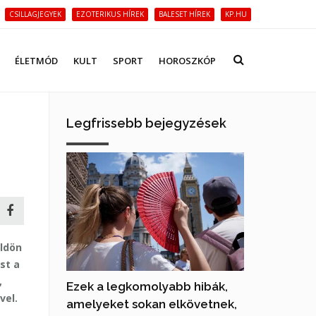
CSILLAGJEGYEK
EZOTERIKUS HÍREK
BALESET HÍREK
KP.HU
ÉLETMÓD
KULT
SPORT
HOROSZKÓP
Legfrissebb bejegyzések
öldön
st a
,
Ezek a legkomolyabb hibák,
vel.
amelyeket sokan elkövetnek,