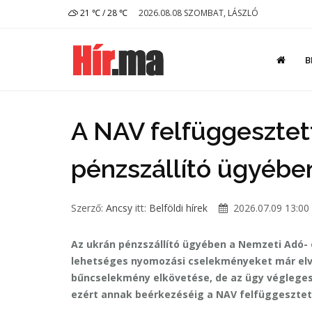
21 ℃ / 28 ℃
2026.08.08 SZOMBAT, LÁSZLÓ
B
A NAV felfüggesztet
pénzszállító ügyébe
Szerző:
Ancsy
itt:
Belföldi hírek
2026.07.09 13:00
Az ukrán pénzszállító ügyében a Nemzeti Adó- 
lehetséges nyomozási cselekményeket már elv
bűncselekmény elkövetése, de az ügy véglege
ezért annak beérkezéséig a NAV felfüggesztet