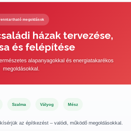
Fenntartható megoldások
saládi házak tervezése,
sa és felépítése
 természetes alapanyagokkal és energiatakarékos
megoldásokkal.
Szalma
Vályog
Mész
gkísérjük az építkezést – valódi, működő megoldásokkal.