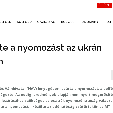
ÉPÍTÉSZET
ELFÖLD
KÜLFÖLD
GAZDASÁG
BULVÁR
TUDOMÁNY
TECH
te a nyomozást az ukrán
n
és Vámhivatal (NAV) lényegében lezárta a nyomozást, a belf
égezte. Az eddigi eredmények alapján nem nyert megerősíté
s lezárásához szükséges az osztrák nyomozóhatóság válasza
te a nyomozást - közölte az adóhatóság csütörtökön az MTI-