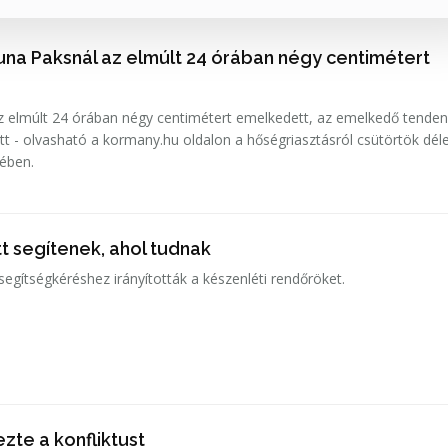
una Paksnál az elmúlt 24 órában négy centimétert
 elmúlt 24 órában négy centimétert emelkedett, az emelkedő tenden
tt - olvasható a kormany.hu oldalon a hőségriasztásról csütörtök déle
sében.
t segítenek, ahol tudnak
gítségkéréshez irányították a készenléti rendőröket.
zte a konfliktust