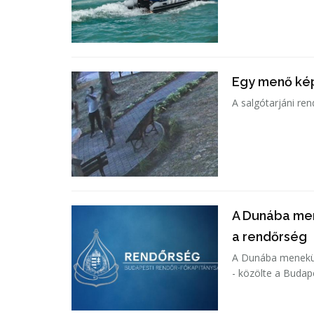
Egy menő ké
A salgótarjáni re
A Dunába men
a rendőrség
A Dunába menekült
- közölte a Budap