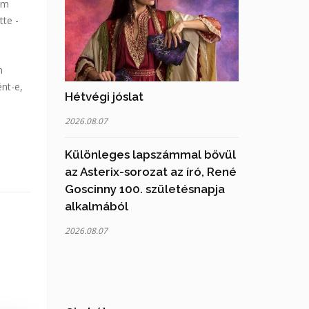
em
tte -
n
ént-e,
Hétvégi jóslat
2026.08.07
Különleges lapszámmal bővül
az Asterix-sorozat az író, René
Goscinny 100. születésnapja
alkalmából
2026.08.07