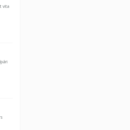
t vita
lpári
rs