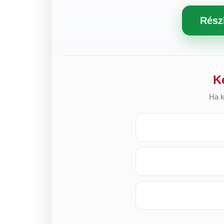
Rész
K
Ha k