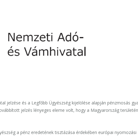
tal jelzése és a Legfőbb Ügyészség kijelölése alapján pénzmosás gy
továbbított jelzés lényeges eleme volt, hogy a Magyarország területé
ügyészség a pénz eredetének tisztázása érdekében európai nyomozási