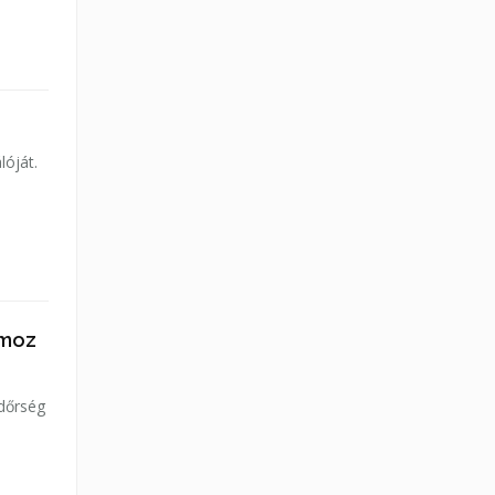
lóját.
omoz
ndőrség