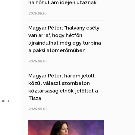
ha hőhullám idején utaznak
2026.08.07
Magyar Péter: "halvány esély
van arra", hogy hétfőn
újraindulhat még egy turbina
a paksi atomerőműben
2026.08.07
Magyar Péter: három jelölt
közül választ szombaton
köztársaságielnök-jelöltet a
Tisza
anúja
n
2026.08.07