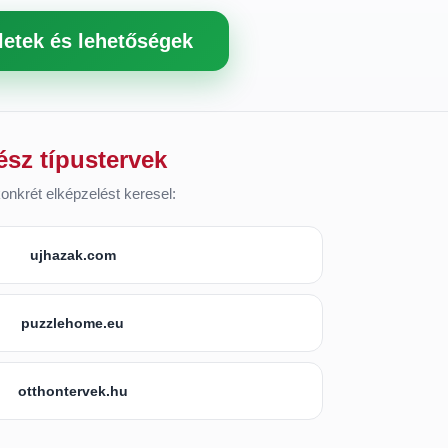
letek és lehetőségek
ész típustervek
onkrét elképzelést keresel:
ujhazak.com
puzzlehome.eu
otthontervek.hu