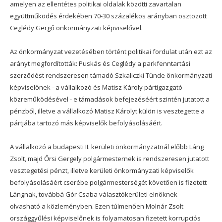
amelyen az ellentétes politikai oldalak közötti zavartalan
együttműködés érdekében 70-30 százalékos arányban osztozott
Ceglédy Gergő önkormányzati képviselővel.
Az önkormányzat vezetésében történt politikai fordulat után ezt az
arányt megfordították: Puskás és Ceglédy a parkfenntartási
szerződést rendszeresen támadó Szkaliczki Tünde önkormányzati
képviselőnek - a vállalkozó és Matisz Károly pártigazgató
közreműködésével - e támadások befejezéséért szintén jutatott a
pénzből, illetve a vállalkozó Matisz Károlyt külön is vesztegette a
pártjába tartozó más képviselők befolyásolásáért.
A vállalkozó a budapesti II. kerületi önkormányzatnál előbb Láng
Zsolt, majd Őrsi Gergely polgármesternek is rendszeresen jutatott
vesztegetési pénzt, illetve kerületi önkormányzati képviselők
befolyásolásáért cserébe polgármesterségét követően is fizetett
Lángnak, továbbá Gór Csaba választókerületi elnöknek -
olvasható a közleményben. Ezen túlmenően Molnár Zsolt
országgyűlési képviselőnek is folyamatosan fizetett korrupciós