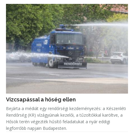
Vízcsapással a hőség ellen
Bejárta a médiát egy rendőrségi kezdeményezés: a Készenléti
Rendőrség (KR) vízágyúinak kezelői, a tűzoltókkal karöltve, a
Hősök terén végezték hűsítő feladatukat a nyár eddigi
legforróbb napjain Budapesten.