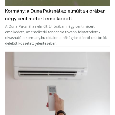
Kormány: a Duna Paksnál az elmúlt 24 órában
négy centimétert emelkedett
A Duna Paksnál az elmúlt 24 órában négy centimétert
emelkedett, az emelkedő tendencia tovább folytatódott -
olvasható a kormany.hu oldalon a hőségriasztásról csütörtök
délelőtt közzétett jelentésében.