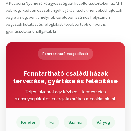
A Központi Nyomozó Főügyészség azt közölte csütörtökön az MTI-
vel, hogy kedden összehangolt eljárási cselekményeket hajtottak
végre az ügyben, amelynek keretében számos helyszínen
végeztek kutatást és lefoglalást, továbbá több embert is
gyanúsítottként hallgattak ki.
Fenntartható megoldások
Fenntartható családi házak
tervezése, gyártása és felépítése
Teljes folyamat egy kézben – természetes
alapanyagokkal és energiatakarékos megoldásokkal.
Kender
Fa
Szalma
Vályog