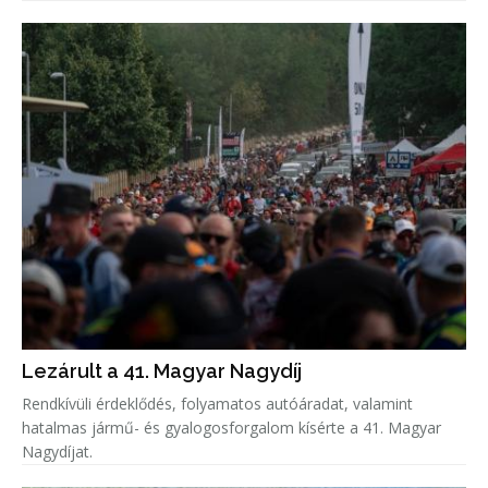
Lezárult a 41. Magyar Nagydíj
Rendkívüli érdeklődés, folyamatos autóáradat, valamint
hatalmas jármű- és gyalogosforgalom kísérte a 41. Magyar
Nagydíjat.