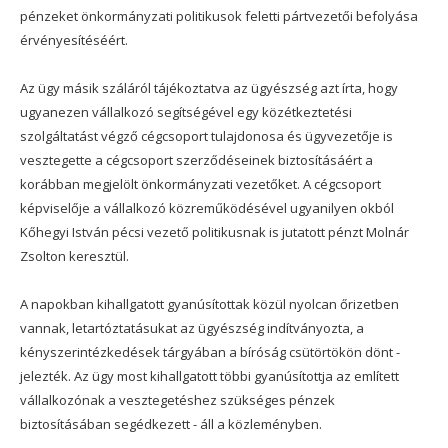
pénzeket önkormányzati politikusok feletti pártvezetői befolyása
érvényesítéséért.
Az ügy másik száláról tájékoztatva az ügyészség azt írta, hogy
ugyanezen vállalkozó segítségével egy közétkeztetési
szolgáltatást végző cégcsoport tulajdonosa és ügyvezetője is
vesztegette a cégcsoport szerződéseinek biztosításáért a
korábban megjelölt önkormányzati vezetőket. A cégcsoport
képviselője a vállalkozó közreműködésével ugyanilyen okból
Kőhegyi István pécsi vezető politikusnak is jutatott pénzt Molnár
Zsolton keresztül.
A napokban kihallgatott gyanúsítottak közül nyolcan őrizetben
vannak, letartóztatásukat az ügyészség indítványozta, a
kényszerintézkedések tárgyában a bíróság csütörtökön dönt -
jelezték. Az ügy most kihallgatott többi gyanúsítottja az említett
vállalkozónak a vesztegetéshez szükséges pénzek
biztosításában segédkezett - áll a közleményben.