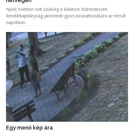
hétvégén
Nyolc esetben volt szükség a Balatoni Vízirendészeti
Rendőrkapitányság járőreinek gyors beavatkozására az elmúlt
napokban.
Egy menő kép ára