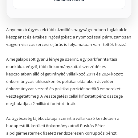
A nyomozó ügyészek több tízmilliós nagyságrendben foglaltak le
készpénzt és értékes ingóságokat; a nyomozással párhuzamosan
vagyon-visszaszerzési eljárás is folyamatban van - tették hozzá.
A megalapozott gyanú lényege szerint, egy parkfenntartási
munkákat végző, több önkormányzattal szerződéses
kapcsolatban álló céget irányító vállalkozó 2011 és 2024 között
önkormányzati ciklusokon és politikai oldalakon átívelően
önkormányzati vezető és politikai pozíciót betöltő embereket
vesztegetett meg. A vesztegetési céllal kifizetett pénz összege
meghaladja a 2 milliárd forintot - írták.
Az ügyészség tájékoztatója szerint a vállalkozó kezdetben a
budapesti III. kerületi önkormányzatnál Puskás Péter
alpolgármesternek fizetett rendszeresen korrupciós pénzt,