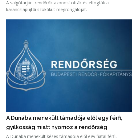
A salgótarjáni rendőrök azonosították és elfogták a
karancslapujtői szökőkút megrongálóját.
A Dunába menekült támadója elől egy férfi,
gyilkosság miatt nyomoz a rendőrség
A Dunába menekült késes támadója elől egy fiatal férfi,