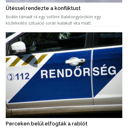
Ütéssel rendezte a konfliktust
Biciklis támadt rá egy sofőrre Balatongyörökön egy
közlekedési szituáció során kialakult vita miatt.
Perceken belül elfogták a rablót