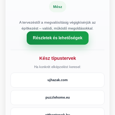
Mész
A tervezéstől a megvalósításig végigkísérjük az
építkezést – valódi, működő megoldásokkal.
Részletek és lehetőségek
Kész típustervek
Ha konkrét elképzelést keresel:
ujhazak.com
puzzlehome.eu
otthontervek.hu