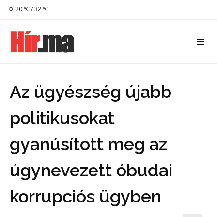
20 ℃ / 32 ℃
Az ügyészség újabb
politikusokat
gyanúsított meg az
úgynevezett óbudai
korrupciós ügyben