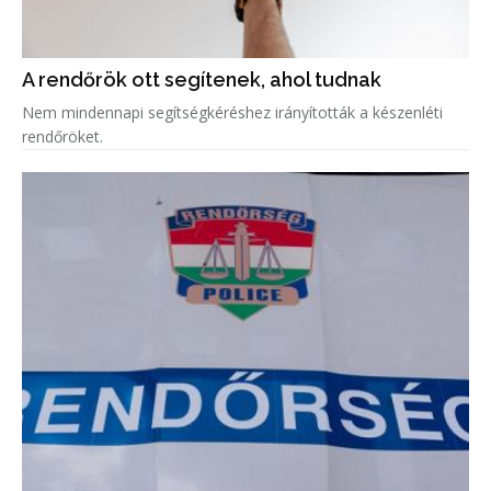
A rendőrök ott segítenek, ahol tudnak
Nem mindennapi segítségkéréshez irányították a készenléti
rendőröket.