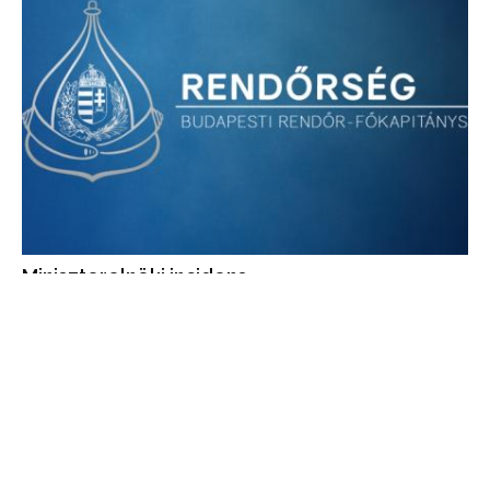
Miniszterelnöki incidens
A Nyugati Pályaudvaron történt esettel kapcsolatban vizsgálat
indult.