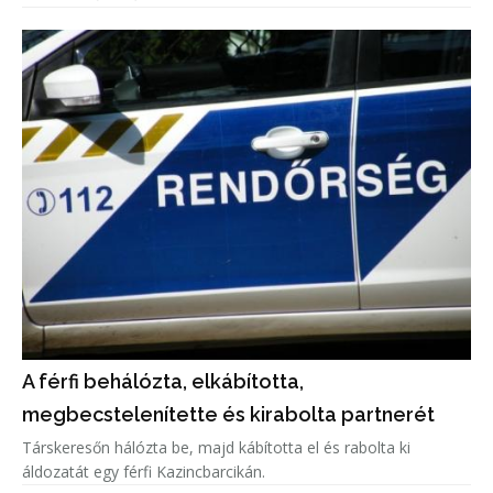
A férfi behálózta, elkábította,
megbecstelenítette és kirabolta partnerét
Társkeresőn hálózta be, majd kábította el és rabolta ki
áldozatát egy férfi Kazincbarcikán.