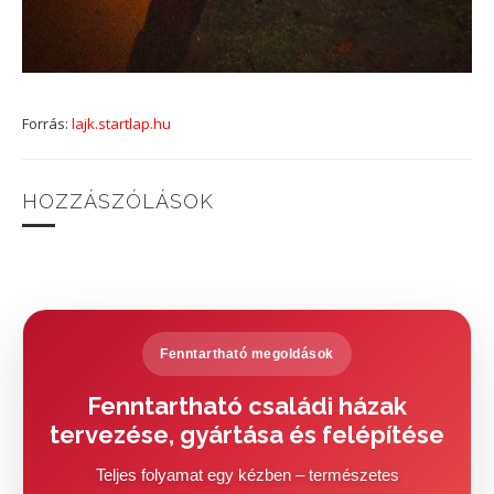
Forrás:
lajk.startlap.hu
HOZZÁSZÓLÁSOK
Fenntartható megoldások
Fenntartható családi házak
tervezése, gyártása és felépítése
Teljes folyamat egy kézben – természetes