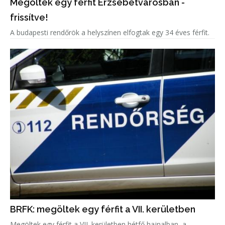
Megöltek egy férfit Erzsébetvárosban -
frissítve!
A budapesti rendőrök a helyszínen elfogtak egy 34 éves férfit.
BRFK: megöltek egy férfit a VII. kerületben
Megöltek egy férfit a VII. kerületben hétfő hajnalban, a