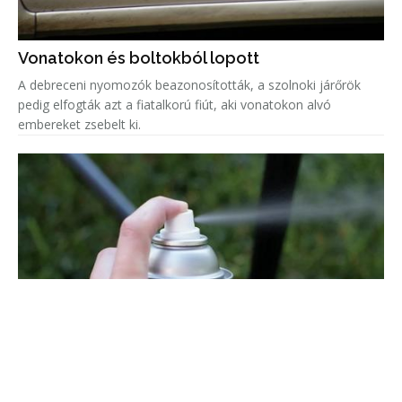
Vonatokon és boltokból lopott
A debreceni nyomozók beazonosították, a szolnoki járőrök
pedig elfogták azt a fiatalkorú fiút, aki vonatokon alvó
embereket zsebelt ki.