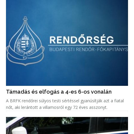
Támadás és elfogás a 4-es 6-os vonalán
A BRFK rendőrei súlyos testi sértéssel gyanúsítják azt a fiatal
nőt, aki lerántott a villamosról egy 72 éves asszonyt.