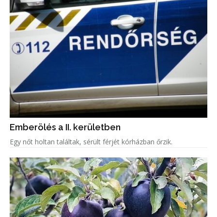
Emberölés a II. kerületben
Egy nőt holtan találtak, sérült férjét kórházban őrzik.