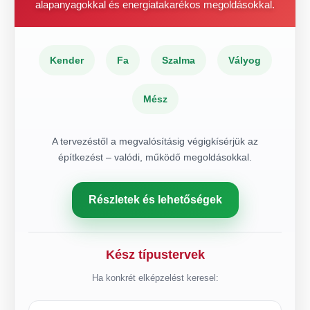
alapanyagokkal és energiatakarékos megoldásokkal.
Kender
Fa
Szalma
Vályog
Mész
A tervezéstől a megvalósításig végigkísérjük az
építkezést – valódi, működő megoldásokkal.
Részletek és lehetőségek
Kész típustervek
Ha konkrét elképzelést keresel: