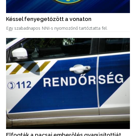
Késsel fenyegetőzött a vonaton
Egy szabadnapos NNI-s nyomozónő tartóztatta fel.
Elfogták a pacsai emberölés gyanúsítottját,