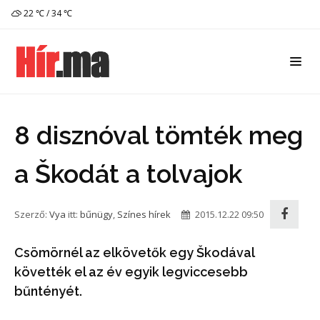
22 ℃ / 34 ℃
8 disznóval tömték meg
a Škodát a tolvajok
Szerző:
Vya
itt:
bűnügy
,
Színes hírek
2015.12.22 09:50
Csömörnél az elkövetők egy Škodával
követték el az év egyik legviccesebb
bűntényét.