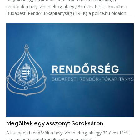
rendőrök a helyszínen elfogtak egy 34 éves férfit - közölte a
Budapesti Rendőr-főkapitányság (BRFK) a police.hu oldalon.
Megöltek egy asszonyt Soroksáron
A budapesti rendőrök a helyszínen elfogtak egy 30 éves férfit,
aki a gyanú szerint megkéselte édesanyját.