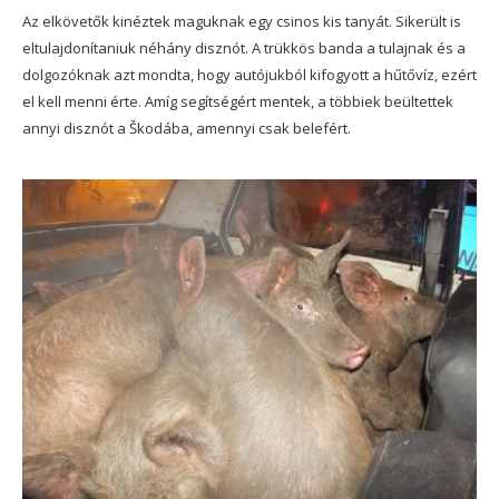
Az elkövetők kinéztek maguknak egy csinos kis tanyát. Sikerült is
eltulajdonítaniuk néhány disznót. A trükkös banda a tulajnak és a
dolgozóknak azt mondta, hogy autójukból kifogyott a hűtővíz, ezért
el kell menni érte. Amíg segítségért mentek, a többiek beültettek
annyi disznót a Škodába, amennyi csak belefért.