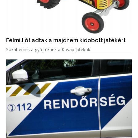
Félmilliót adtak a majdnem kidobott játékért
Sokat érnek a gyűjtőknek a Kovap játékok.