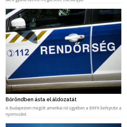
Bőröndben ásta el áldozatát
A Budapesten megölt amerikai nő ügyében a BRFK befejezte a
nyomozást.