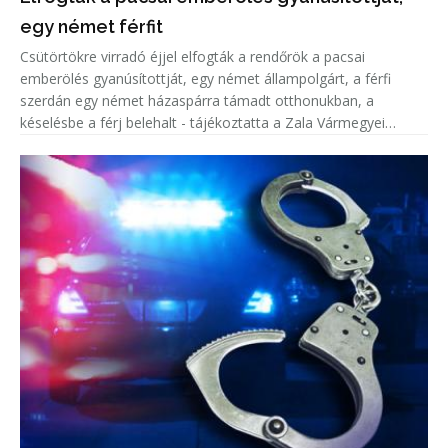
egy német férfit
Csütörtökre virradó éjjel elfogták a rendőrök a pacsai
emberölés gyanúsítottját, egy német állampolgárt, a férfi
szerdán egy német házaspárra támadt otthonukban, a
késelésbe a férj belehalt - tájékoztatta a Zala Vármegyei
Rendőr-főkapitányság szóvivője csütörtök reggel az MTI-t.