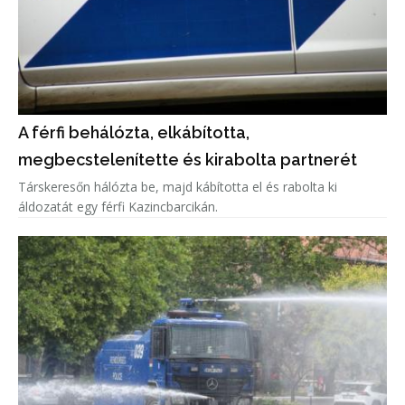
A férfi behálózta, elkábította,
megbecstelenítette és kirabolta partnerét
Társkeresőn hálózta be, majd kábította el és rabolta ki
áldozatát egy férfi Kazincbarcikán.