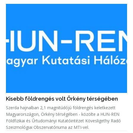
Kisebb földrengés volt Örkény térségében
Szerda hajnalban 2,1 magnitúdójú földrengés keletkezett
Magyarországon, Örkény térségében - közölte a HUN-REN
Földfizikai és Űrtudományi Kutatóintézet Kövesligethy Radó
Szeizmológiai Obszervatóriuma az MTI-vel.