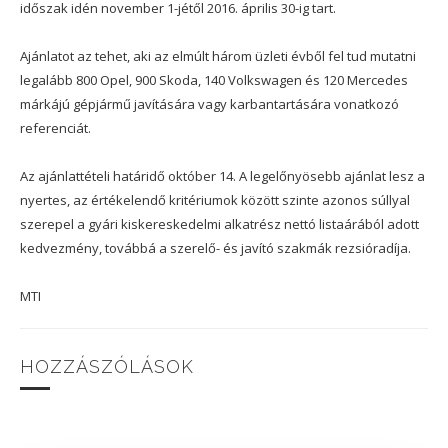
időszak idén november 1-jétől 2016. április 30-ig tart.
Ajánlatot az tehet, aki az elmúlt három üzleti évből fel tud mutatni
legalább 800 Opel, 900 Skoda, 140 Volkswagen és 120 Mercedes
márkájú gépjármű javítására vagy karbantartására vonatkozó
referenciát.
Az ajánlattételi határidő október 14. A legelőnyösebb ajánlat lesz a
nyertes, az értékelendő kritériumok között szinte azonos súllyal
szerepel a gyári kiskereskedelmi alkatrész nettó listaárából adott
kedvezmény, továbbá a szerelő- és javító szakmák rezsióradíja.
MTI
HOZZÁSZÓLÁSOK