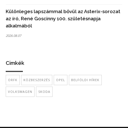
Különleges lapszámmal bővül az Asterix-sorozat
az író, René Goscinny 100. születésnapja
alkalmából
2026.08.07
Cimkék
ORFK
KÖZBESZERZÉS
OPEL
BELFÖLDI HÍREK
VOLKSWAGEN
SKODA