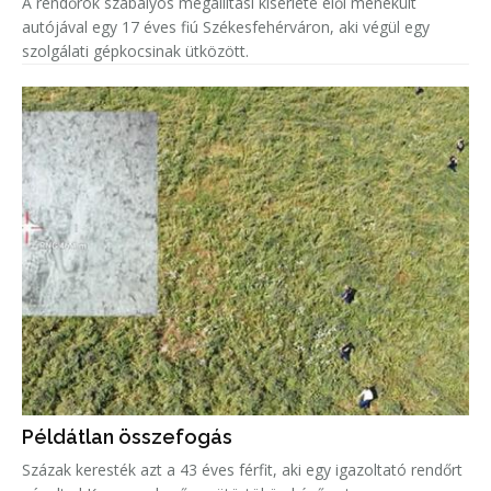
A rendőrök szabályos megállítási kísérlete elől menekült
autójával egy 17 éves fiú Székesfehérváron, aki végül egy
szolgálati gépkocsinak ütközött.
Példátlan összefogás
Százak keresték azt a 43 éves férfit, aki egy igazoltató rendőrt