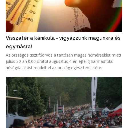
Visszatér a kánikula - vigyázzunk magunkra és
egymásra!
Az országos tisztifőorvos a tartósan magas hőmérséklet miatt
július 30-án 0.00 órától augusztus 4-én éjfélig harmadfokú
hőségriasztást rendelt el az ország egész területére.