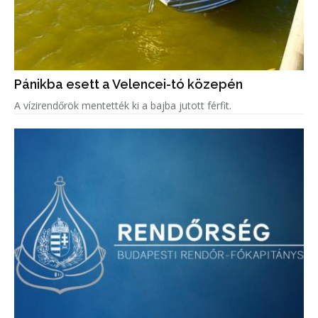
Pánikba esett a Velencei-tó közepén
A vízirendőrök mentették ki a bajba jutott férfit.