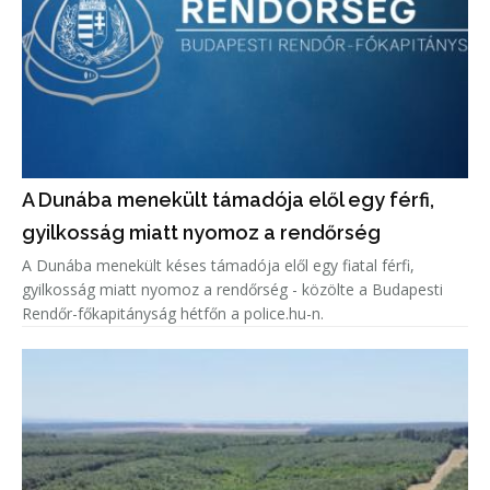
A Dunába menekült támadója elől egy férfi,
gyilkosság miatt nyomoz a rendőrség
A Dunába menekült késes támadója elől egy fiatal férfi,
gyilkosság miatt nyomoz a rendőrség - közölte a Budapesti
Rendőr-főkapitányság hétfőn a police.hu-n.