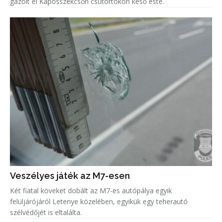
gázolt el Kaposszekcsőn csütörtökön késő este.
Veszélyes játék az M7-esen
Két fiatal köveket dobált az M7-es autópálya egyik
felüljárójáról Letenye közelében, egyikük egy teherautó
szélvédőjét is eltalálta.