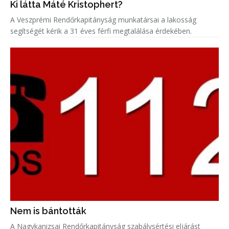
Ki látta Máté Kristophert?
A Veszprémi Rendőrkapitányság munkatársai a lakosság
segítségét kérik a 31 éves férfi megtalálása érdekében.
Nem is bántották
A Nagykanizsai Rendőrkapitányság szabálysértési eljárást