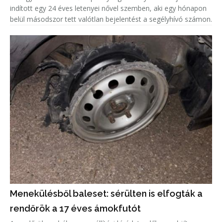
indított egy 24 éves letenyei nővel szemben, aki egy hónapon
belül másodszor tett valótlan bejelentést a segélyhívó számon.
Menekülésből baleset: sérülten is elfogták a
rendőrök a 17 éves ámokfutót