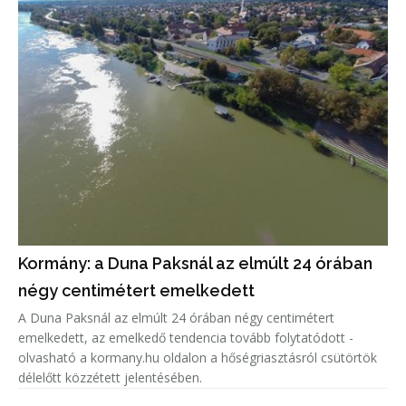
Kormány: a Duna Paksnál az elmúlt 24 órában
négy centimétert emelkedett
A Duna Paksnál az elmúlt 24 órában négy centimétert
emelkedett, az emelkedő tendencia tovább folytatódott -
olvasható a kormany.hu oldalon a hőségriasztásról csütörtök
délelőtt közzétett jelentésében.