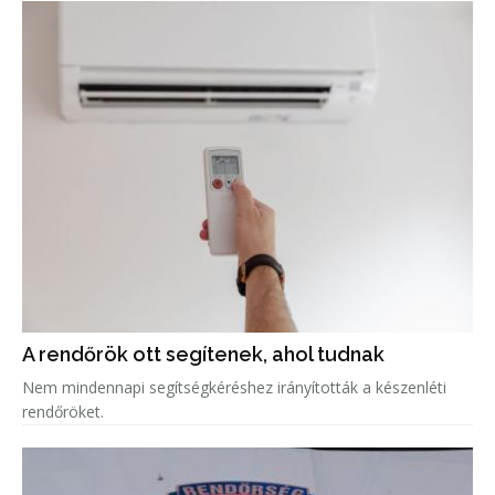
A rendőrök ott segítenek, ahol tudnak
Nem mindennapi segítségkéréshez irányították a készenléti
rendőröket.