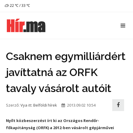
22 ℃ / 33 ℃
Csaknem egymilliárdért
javíttatná az ORFK
tavaly vásárolt autóit
Szerző:
Vya
itt:
Belföldi hírek
2013.09.02 10:54
Nyílt közbeszerzést írt ki az Országos Rendőr-
főkapitányság (ORFK) a 2012-ben vásárolt gépjárművei