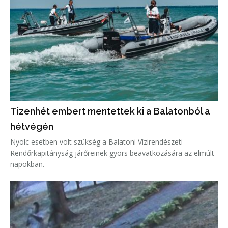
Tizenhét embert mentettek ki a Balatonból a
hétvégén
Nyolc esetben volt szükség a Balatoni Vízirendészeti
Rendőrkapitányság járőreinek gyors beavatkozására az elmúlt
napokban.