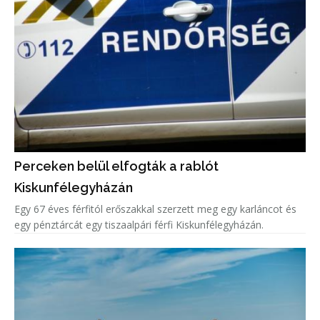
Perceken belül elfogták a rablót
Kiskunfélegyházán
Egy 67 éves férfitól erőszakkal szerzett meg egy karláncot és
egy pénztárcát egy tiszaalpári férfi Kiskunfélegyházán.