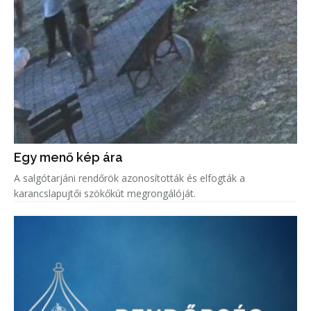
Egy menő kép ára
A salgótarjáni rendőrök azonosították és elfogták a
karancslapujtői szökőkút megrongálóját.