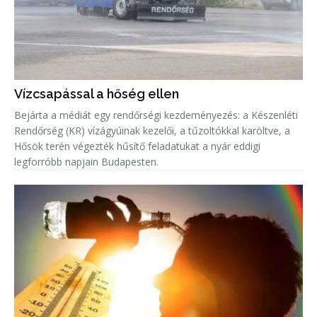
Vízcsapással a hőség ellen
Bejárta a médiát egy rendőrségi kezdeményezés: a Készenléti
Rendőrség (KR) vízágyúinak kezelői, a tűzoltókkal karöltve, a
Hősök terén végezték hűsítő feladatukat a nyár eddigi
legforróbb napjain Budapesten.