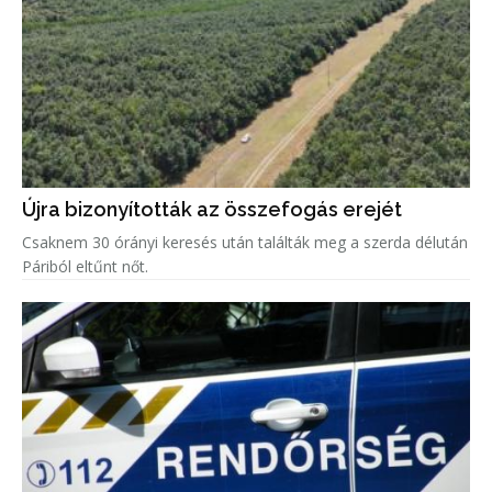
Újra bizonyították az összefogás erejét
Csaknem 30 órányi keresés után találták meg a szerda délután
Páriból eltűnt nőt.