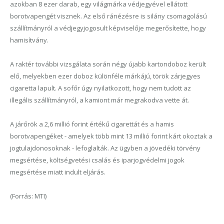
azokban 8 ezer darab, egy világmárka védjegyével ellátott
borotvapengét visznek. Az első ránézésre is silány csomagolású
szállítmányról a védjegyjogosult képviselője megerősítette, hogy
hamisítvány.
A raktér további vizsgálata során négy újabb kartondoboz került
elő, melyekben ezer doboz különféle márkájú, török zárjegyes
cigaretta lapult. A sofőr úgy nyilatkozott, hogy nem tudott az
illegális szállítmányról, a kamiont már megrakodva vette át.
A járőrök a 2,6 millió forint értékű cigarettát és a hamis
borotvapengéket - amelyek több mint 13 millió forint kárt okoztak a
jogtulajdonosoknak - lefoglalták. Az ügyben a jövedéki törvény
megsértése, költségvetési csalás és iparjogvédelmi jogok
megsértése miatt indult eljárás.
(Forrás: MTI)