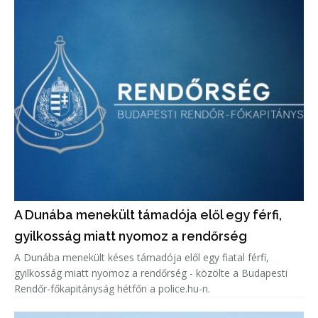
A Dunába menekült támadója elől egy férfi,
gyilkosság miatt nyomoz a rendőrség
A Dunába menekült késes támadója elől egy fiatal férfi,
gyilkosság miatt nyomoz a rendőrség - közölte a Budapesti
Rendőr-főkapitányság hétfőn a police.hu-n.