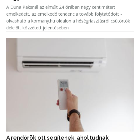
A Duna Paksnál az elmúlt 24 órában négy centimétert
emelkedett, az emelkedő tendencia tovább folytatódott -
olvasható a kormany.hu oldalon a hőségriasztásról csütörtök
délelőtt közzétett jelentésében.
A rendőrök ott segítenek, ahol tudnak