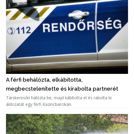
A férfi behálózta, elkábította,
megbecstelenítette és kirabolta partnerét
Társkeresőn hálózta be, majd kábította el és rabolta ki
áldozatát egy férfi Kazincbarcikán.