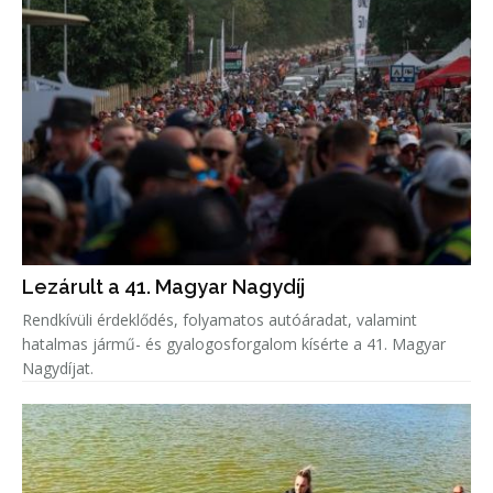
Lezárult a 41. Magyar Nagydíj
Rendkívüli érdeklődés, folyamatos autóáradat, valamint
hatalmas jármű- és gyalogosforgalom kísérte a 41. Magyar
Nagydíjat.