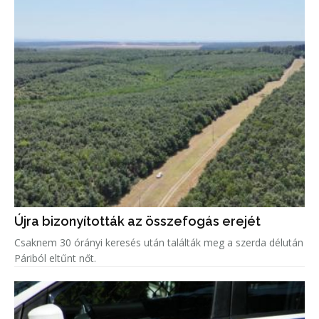
Újra bizonyították az összefogás erejét
Csaknem 30 órányi keresés után találták meg a szerda délután
Páriból eltűnt nőt.