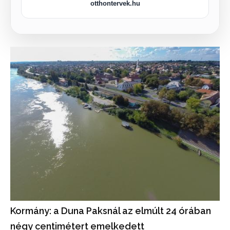
otthontervek.hu
Kormány: a Duna Paksnál az elmúlt 24 órában
négy centimétert emelkedett