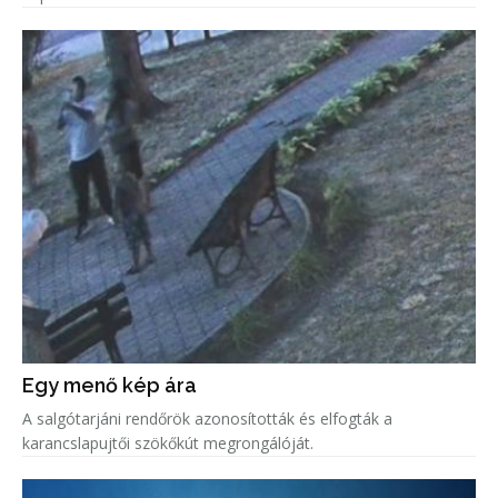
Egy menő kép ára
A salgótarjáni rendőrök azonosították és elfogták a
karancslapujtői szökőkút megrongálóját.