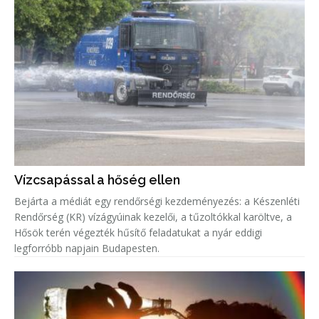
Vízcsapással a hőség ellen
Bejárta a médiát egy rendőrségi kezdeményezés: a Készenléti
Rendőrség (KR) vízágyúinak kezelői, a tűzoltókkal karöltve, a
Hősök terén végezték hűsítő feladatukat a nyár eddigi
legforróbb napjain Budapesten.