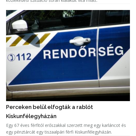
közlekedési szituáció során kialakult vita miatt.
Perceken belül elfogták a rablót
Kiskunfélegyházán
Egy 67 éves férfitól erőszakkal szerzett meg egy karláncot és
egy pénztárcát egy tiszaalpári férfi Kiskunfélegyházán.