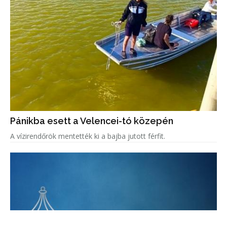
Pánikba esett a Velencei-tó közepén
A vízirendőrök mentették ki a bajba jutott férfit.