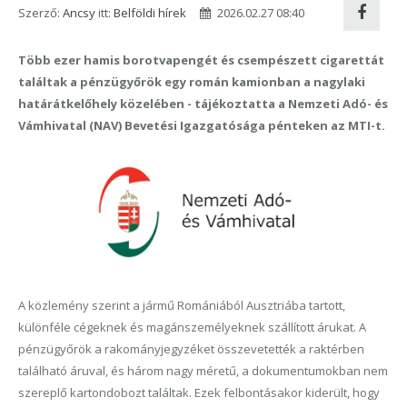
Szerző:
Ancsy
itt:
Belföldi hírek
2026.02.27 08:40
Több ezer hamis borotvapengét és csempészett cigarettát
találtak a pénzügyőrök egy román kamionban a nagylaki
határátkelőhely közelében - tájékoztatta a Nemzeti Adó- és
Vámhivatal (NAV) Bevetési Igazgatósága pénteken az MTI-t.
A közlemény szerint a jármű Romániából Ausztriába tartott,
különféle cégeknek és magánszemélyeknek szállított árukat. A
pénzügyőrök a rakományjegyzéket összevetették a raktérben
található áruval, és három nagy méretű, a dokumentumokban nem
szereplő kartondobozt találtak. Ezek felbontásakor kiderült, hogy