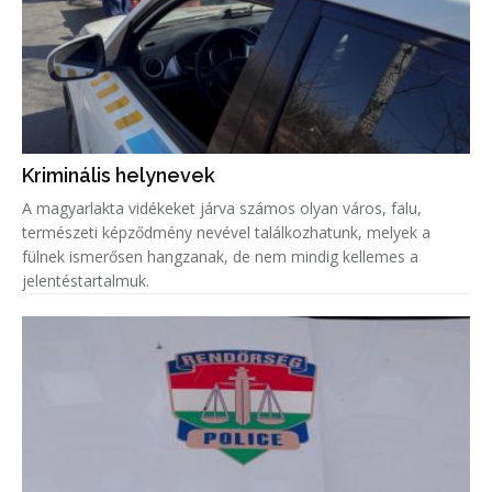
Kriminális helynevek
A magyarlakta vidékeket járva számos olyan város, falu,
természeti képződmény nevével találkozhatunk, melyek a
fülnek ismerősen hangzanak, de nem mindig kellemes a
jelentéstartalmuk.