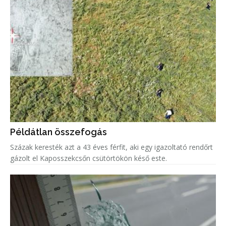
Példátlan összefogás
Százak keresték azt a 43 éves férfit, aki egy igazoltató rendőrt
gázolt el Kaposszekcsőn csütörtökön késő este.