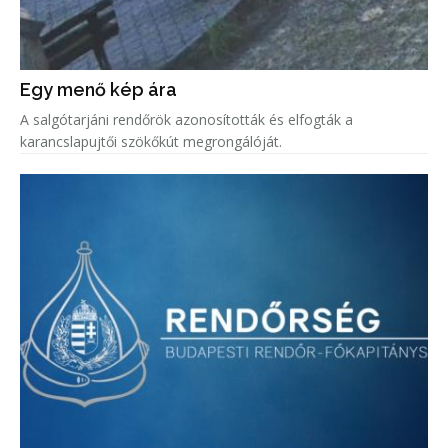
Egy menő kép ára
A salgótarjáni rendőrök azonosították és elfogták a
karancslapujtői szökőkút megrongálóját.