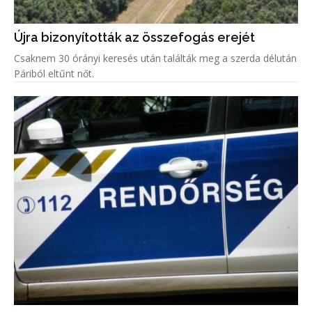
Újra bizonyították az összefogás erejét
Csaknem 30 órányi keresés után találták meg a szerda délután
Páriból eltűnt nőt.