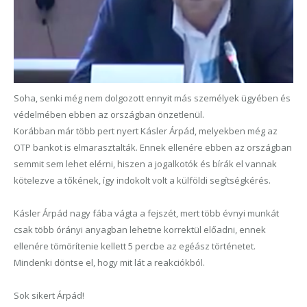
Soha, senki még nem dolgozott ennyit más személyek ügyében és
védelmében ebben az országban önzetlenül.
Korábban már több pert nyert Kásler Árpád, melyekben még az
OTP bankot is elmarasztalták. Ennek ellenére ebben az országban
semmit sem lehet elérni, hiszen a jogalkotók és bírák el vannak
kötelezve a tőkének, így indokolt volt a külföldi segítségkérés.
Kásler Árpád nagy fába vágta a fejszét, mert több évnyi munkát
csak több órányi anyagban lehetne korrektül előadni, ennek
ellenére tömörítenie kellett 5 percbe az egéász történetet.
Mindenki döntse el, hogy mit lát a reakciókból.
Sok sikert Árpád!