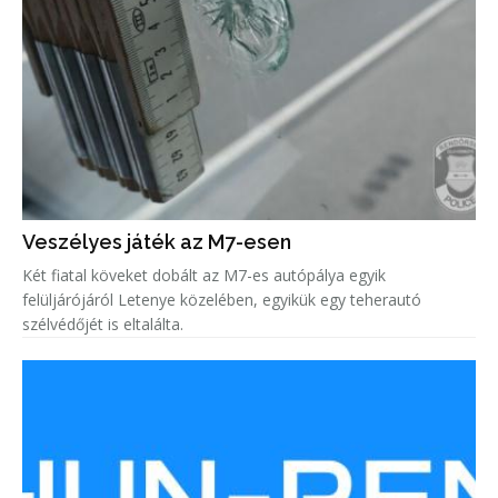
Veszélyes játék az M7-esen
Két fiatal köveket dobált az M7-es autópálya egyik
felüljárójáról Letenye közelében, egyikük egy teherautó
szélvédőjét is eltalálta.