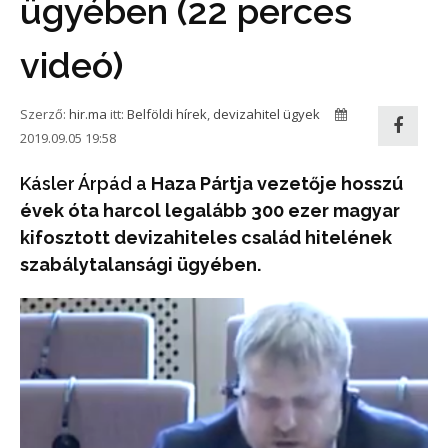
ügyében (22 perces
videó)
Szerző:
hir.ma
itt:
Belföldi hírek
,
devizahitel ügyek
2019.09.05 19:58
Kásler Árpád a
Haza Pártja vezetője hosszú
évek óta harcol legalább 300 ezer magyar
kifosztott devizahiteles család hitelének
szabálytalansági ügyében.