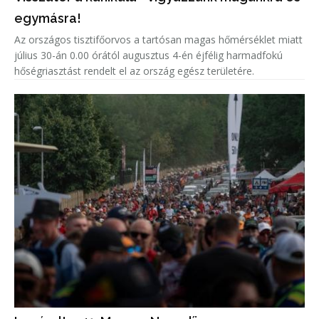
egymásra!
Az országos tisztifőorvos a tartósan magas hőmérséklet miatt
július 30-án 0.00 órától augusztus 4-én éjfélig harmadfokú
hőségriasztást rendelt el az ország egész területére.