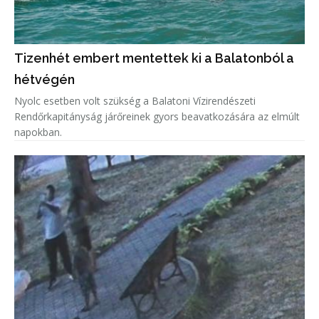
Tizenhét embert mentettek ki a Balatonból a
hétvégén
Nyolc esetben volt szükség a Balatoni Vízirendészeti
Rendőrkapitányság járőreinek gyors beavatkozására az elmúlt
napokban.