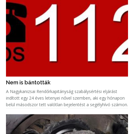
Nem is bántották
A Nagykanizsai Rendőrkapitányság szabálysértési eljárást
indított egy 24 éves letenyei nővel szemben, aki egy hónapon
belül másodszor tett valótlan bejelentést a segélyhívó számon.