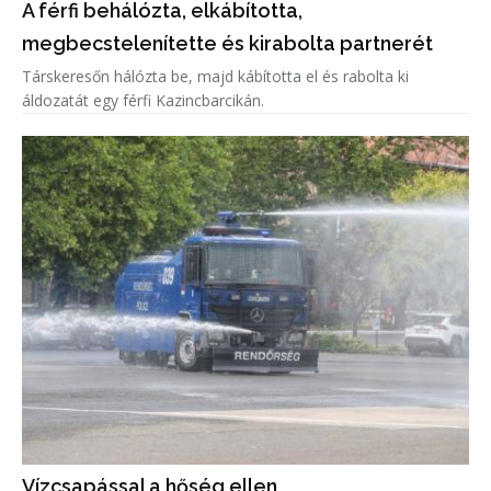
A férfi behálózta, elkábította,
megbecstelenítette és kirabolta partnerét
Társkeresőn hálózta be, majd kábította el és rabolta ki
áldozatát egy férfi Kazincbarcikán.
Vízcsapással a hőség ellen