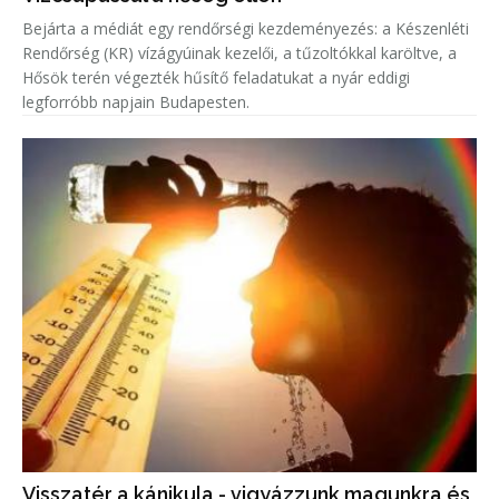
Bejárta a médiát egy rendőrségi kezdeményezés: a Készenléti
Rendőrség (KR) vízágyúinak kezelői, a tűzoltókkal karöltve, a
Hősök terén végezték hűsítő feladatukat a nyár eddigi
legforróbb napjain Budapesten.
Visszatér a kánikula - vigyázzunk magunkra és