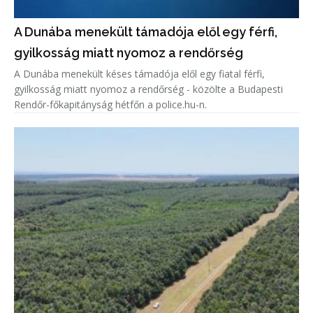
A Dunába menekült támadója elől egy férfi,
gyilkosság miatt nyomoz a rendőrség
A Dunába menekült késes támadója elől egy fiatal férfi,
gyilkosság miatt nyomoz a rendőrség - közölte a Budapesti
Rendőr-főkapitányság hétfőn a police.hu-n.