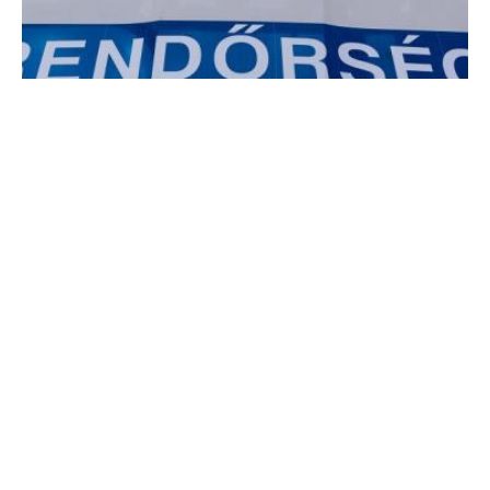
Életmentő beszélgetés
Egy rendőr lélekjelenlétének és kommunikációs készségeinek
köszönhetően sikerült megmenteni egy 19 éves férfi életét
Hőgyészen.