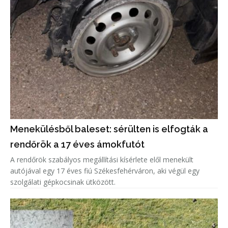
Menekülésből baleset: sérülten is elfogták a
rendőrök a 17 éves ámokfutót
A rendőrök szabályos megállítási kísérlete elől menekült
autójával egy 17 éves fiú Székesfehérváron, aki végül egy
szolgálati gépkocsinak ütközött.