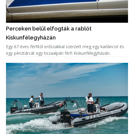
Perceken belül elfogták a rablót
Kiskunfélegyházán
Egy 67 éves férfitól erőszakkal szerzett meg egy karláncot és
egy pénztárcát egy tiszaalpári férfi Kiskunfélegyházán.