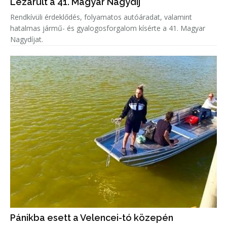
Lezárult a 41. Magyar Nagydíj
Rendkívüli érdeklődés, folyamatos autóáradat, valamint
hatalmas jármű- és gyalogosforgalom kísérte a 41. Magyar
Nagydíjat.
Pánikba esett a Velencei-tó közepén