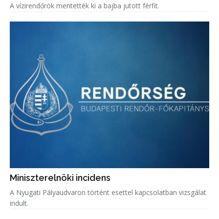
A vízirendőrök mentették ki a bajba jutott férfit.
Miniszterelnöki incidens
A Nyugati Pályaudvaron történt esettel kapcsolatban vizsgálat
indult.