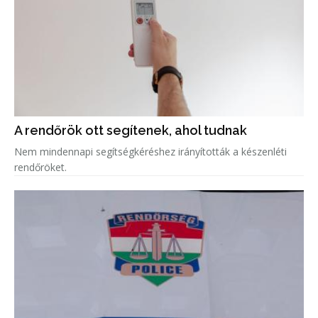
A rendőrök ott segítenek, ahol tudnak
Nem mindennapi segítségkéréshez irányították a készenléti
rendőröket.