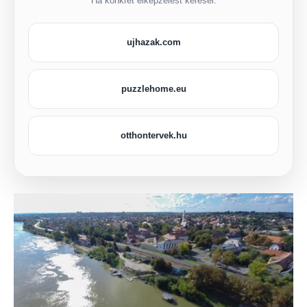
Ha konkrét elképzelést keresel:
ujhazak.com
puzzlehome.eu
otthontervek.hu