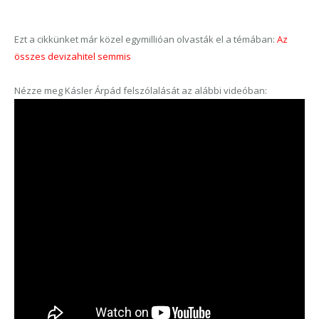
Ezt a cikkünket már közel egymillióan olvasták el a témában:
Az
összes devizahitel semmis
Nézze meg Kásler Árpád felszólalását az alábbi videóban: