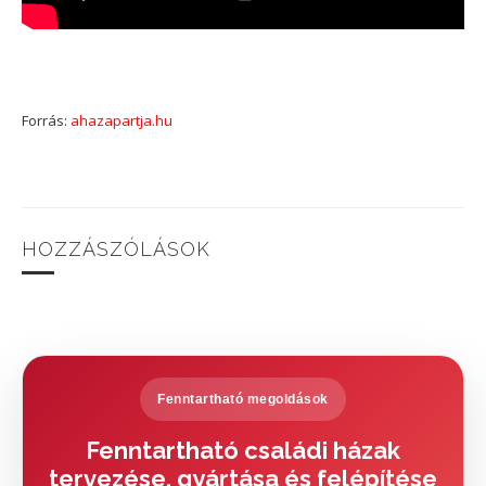
Forrás:
ahazapartja.hu
HOZZÁSZÓLÁSOK
Fenntartható megoldások
Fenntartható családi házak
tervezése, gyártása és felépítése