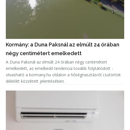
Kormány: a Duna Paksnál az elmúlt 24 órában
négy centimétert emelkedett
A Duna Paksnál az elmúlt 24 órában négy centimétert
emelkedett, az emelkedő tendencia tovább folytatódott -
olvasható a kormany.hu oldalon a hőségriasztásról csütörtök
délelőtt közzétett jelentésében.