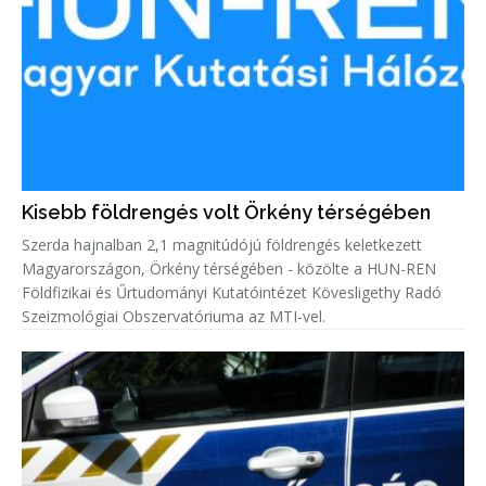
Kisebb földrengés volt Örkény térségében
Szerda hajnalban 2,1 magnitúdójú földrengés keletkezett
Magyarországon, Örkény térségében - közölte a HUN-REN
Földfizikai és Űrtudományi Kutatóintézet Kövesligethy Radó
Szeizmológiai Obszervatóriuma az MTI-vel.