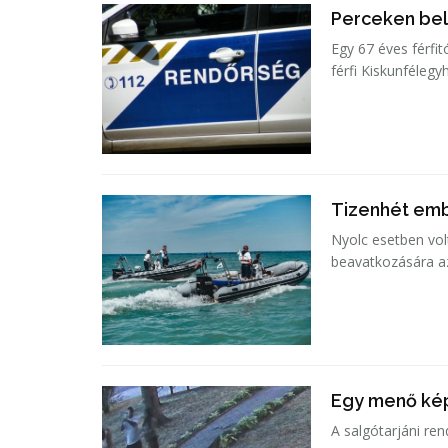
Perceken bel
Egy 67 éves férfit
férfi Kiskunfélegy
Tizenhét emb
Nyolc esetben vol
beavatkozására a
Egy menő ké
A salgótarjáni re