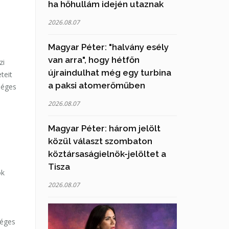
ha hőhullám idején utaznak
2026.08.07
Magyar Péter: "halvány esély
van arra", hogy hétfőn
zi
újraindulhat még egy turbina
teit
a paksi atomerőműben
séges
2026.08.07
Magyar Péter: három jelölt
közül választ szombaton
köztársaságielnök-jelöltet a
Tisza
ók
2026.08.07
séges