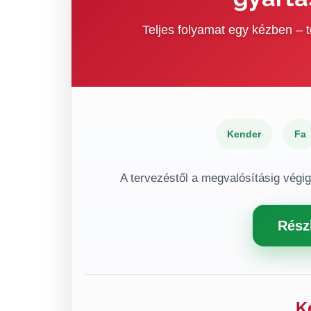
Teljes folyamat egy kézben –
Kender
Fa
A tervezéstől a megvalósításig végi
Rész
K