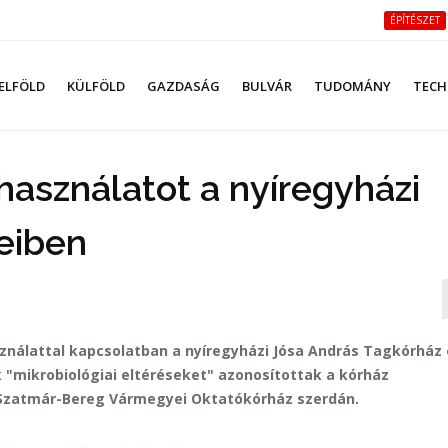
ÉPÍTÉSZET
ELFÖLD
KÜLFÖLD
GAZDASÁG
BULVÁR
TUDOMÁNY
TECH
zhasználatot a nyíregyházi
eiben
ználattal kapcsolatban a nyíregyházi Jósa András Tagkórház
 "mikrobiológiai eltéréseket" azonosítottak a kórház
s-Szatmár-Bereg Vármegyei Oktatókórház szerdán.