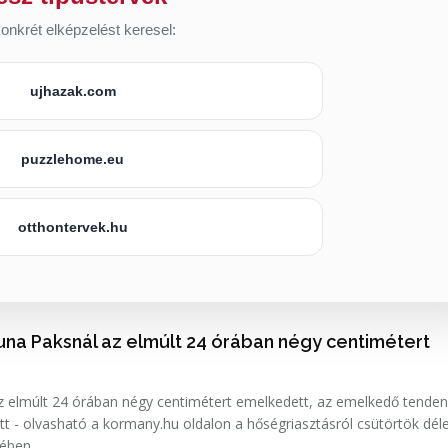
onkrét elképzelést keresel:
ujhazak.com
puzzlehome.eu
otthontervek.hu
una Paksnál az elmúlt 24 órában négy centimétert
 elmúlt 24 órában négy centimétert emelkedett, az emelkedő tenden
tt - olvasható a kormany.hu oldalon a hőségriasztásról csütörtök déle
sében.