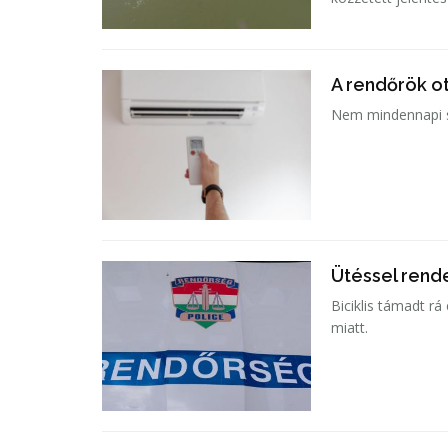
A rendőrök ot
Nem mindennapi se
Ütéssel rende
Biciklis támadt rá
miatt.