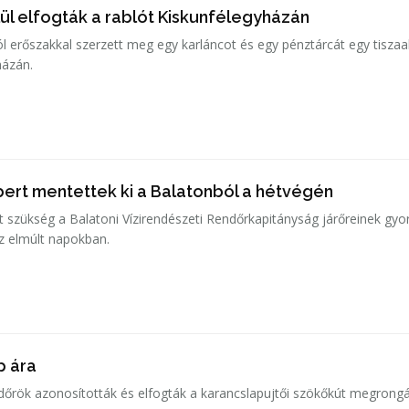
ül elfogták a rablót Kiskunfélegyházán
ól erőszakkal szerzett meg egy karláncot és egy pénztárcát egy tiszaa
házán.
ert mentettek ki a Balatonból a hétvégén
t szükség a Balatoni Vízirendészeti Rendőrkapitányság járőreinek gyo
z elmúlt napokban.
p ára
ndőrök azonosították és elfogták a karancslapujtői szökőkút megrongá