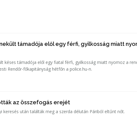
ekült támadója elől egy férfi, gyilkosság miatt ny
 késes támadója elől egy fiatal férfi, gyilkosság miatt nyomoz a re
esti Rendőr-főkapitányság hétfőn a police.hu-n.
ották az összefogás erejét
 keresés után találták meg a szerda délután Páriból eltűnt nőt.