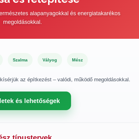
 természetes alapanyagokkal és energiatakarékos
megoldásokkal.
Szalma
Vályog
Mész
gkísérjük az építkezést – valódi, működő megoldásokkal.
letek és lehetőségek
ész típustervek