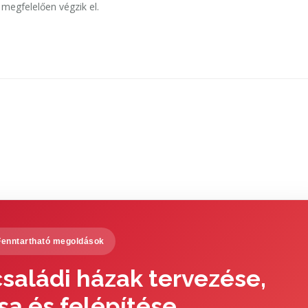
megfelelően végzik el.
Fenntartható megoldások
saládi házak tervezése,
sa és felépítése