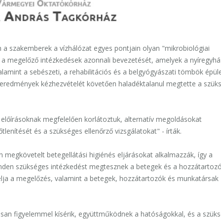
án a szakemberek a vízhálózat egyes pontjain olyan "mikrobiológiai
k a megelőző intézkedések azonnali bevezetését, amelyek a nyíregyhá
amint a sebészeti, a rehabilitációs és a belgyógyászati tömbök épüle
ati eredmények kézhezvételét követően haladéktalanul megtette a szük
ó előírásoknak megfelelően korlátoztuk, alternatív megoldásokat
tlenítését és a szükséges ellenőrző vizsgálatokat" - írták.
n megkövetelt betegellátási higiénés eljárásokat alkalmazzák, így a
inden szükséges intézkedést megtesznek a betegek és a hozzátartoz
lja a megelőzés, valamint a betegek, hozzátartozók és munkatársak
tosan figyelemmel kísérik, együttműködnek a hatóságokkal, és a szük