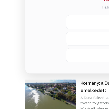
Ha k
Kormány: a D
emelkedett
A Duna Paksnál az
tovább folytatódo
közzétett jelenté