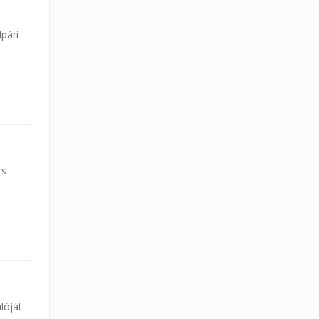
lpári
rs
lóját.