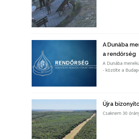
A Dunába men
a rendőrség
A Dunába menekült
- közölte a Budap
Újra bizonyít
Csaknem 30 órányi