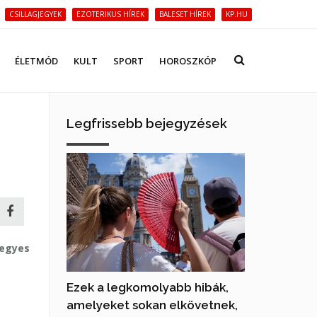
CSILLAGJEGYEK
EZOTERIKUS HÍREK
BALESET HÍREK
KP.HU
ÉLETMÓD
KULT
SPORT
HOROSZKÓP
Legfrissebb bejegyzések
 egyes
Ezek a legkomolyabb hibák,
amelyeket sokan elkövetnek,