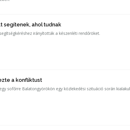
t segítenek, ahol tudnak
gítségkéréshez irányították a készenléti rendőröket.
zte a konfliktust
 egy sofőrre Balatongyörökön egy közlekedési szituáció során kialakul