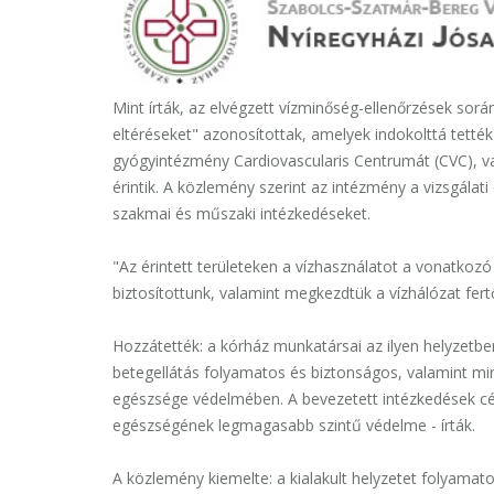
Mint írták, az elvégzett vízminőség-ellenőrzések sor
eltéréseket" azonosítottak, amelyek indokolttá tetté
gyógyintézmény Cardiovascularis Centrumát (CVC), val
érintik. A közlemény szerint az intézmény a vizsgál
szakmai és műszaki intézkedéseket.
"Az érintett területeken a vízhasználatot a vonatkoz
biztosítottunk, valamint megkezdtük a vízhálózat fertő
Hozzátették: a kórház munkatársai az ilyen helyzetbe
betegellátás folyamatos és biztonságos, valamint m
egészsége védelmében. A bevezetett intézkedések cé
egészségének legmagasabb szintű védelme - írták.
A közlemény kiemelte: a kialakult helyzetet folyama