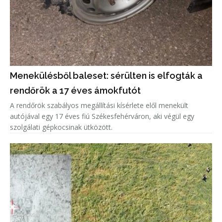
Menekülésből baleset: sérülten is elfogták a
rendőrök a 17 éves ámokfutót
A rendőrök szabályos megállítási kísérlete elől menekült
autójával egy 17 éves fiú Székesfehérváron, aki végül egy
szolgálati gépkocsinak ütközött.