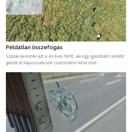
Példátlan összefogás
Százak keresték azt a 43 éves férfit, aki egy igazoltató rendőrt
gázolt el Kaposszekcsőn csütörtökön késő este.