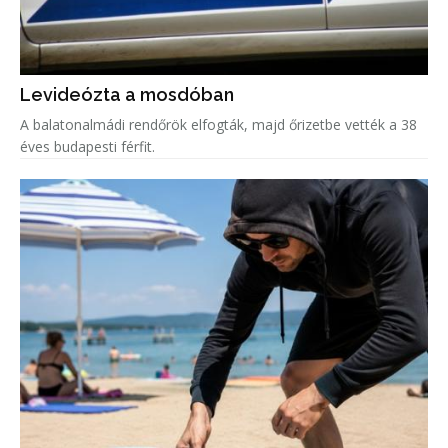
Levideózta a mosdóban
A balatonalmádi rendőrök elfogták, majd őrizetbe vették a 38
éves budapesti férfit.