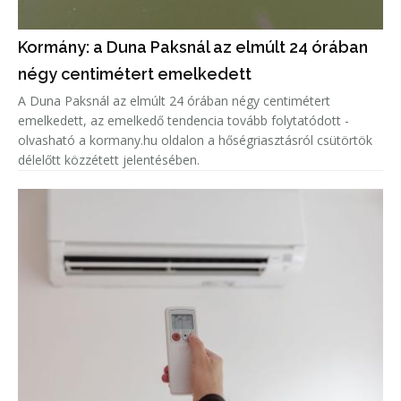
Kormány: a Duna Paksnál az elmúlt 24 órában
négy centimétert emelkedett
A Duna Paksnál az elmúlt 24 órában négy centimétert
emelkedett, az emelkedő tendencia tovább folytatódott -
olvasható a kormany.hu oldalon a hőségriasztásról csütörtök
délelőtt közzétett jelentésében.