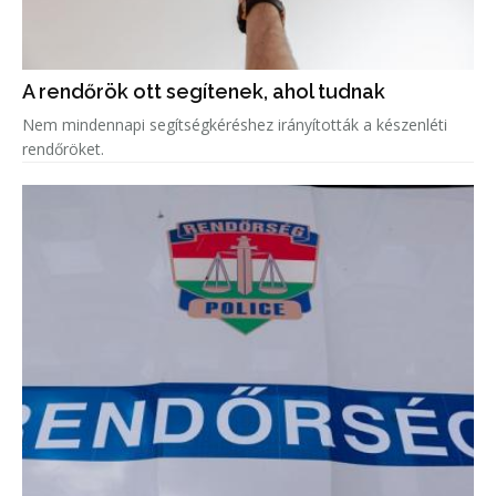
A rendőrök ott segítenek, ahol tudnak
Nem mindennapi segítségkéréshez irányították a készenléti
rendőröket.