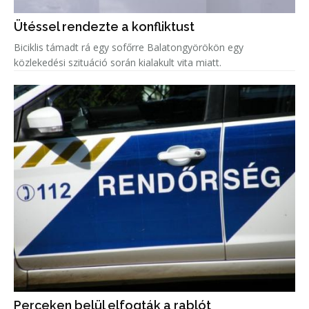
Ütéssel rendezte a konfliktust
Biciklis támadt rá egy sofőrre Balatongyörökön egy
közlekedési szituáció során kialakult vita miatt.
Perceken belül elfogták a rablót