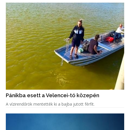
Pánikba esett a Velencei-tó közepén
A vízirendőrök mentették ki a bajba jutott férfit.