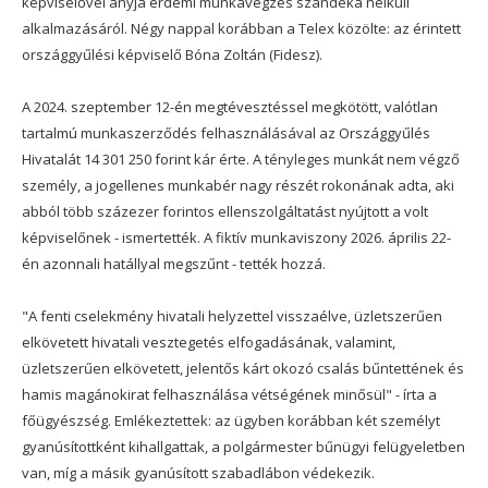
képviselővel anyja érdemi munkavégzés szándéka nélküli
alkalmazásáról. Négy nappal korábban a Telex közölte: az érintett
országgyűlési képviselő Bóna Zoltán (Fidesz).
A 2024. szeptember 12-én megtévesztéssel megkötött, valótlan
tartalmú munkaszerződés felhasználásával az Országgyűlés
Hivatalát 14 301 250 forint kár érte. A tényleges munkát nem végző
személy, a jogellenes munkabér nagy részét rokonának adta, aki
abból több százezer forintos ellenszolgáltatást nyújtott a volt
képviselőnek - ismertették. A fiktív munkaviszony 2026. április 22-
én azonnali hatállyal megszűnt - tették hozzá.
"A fenti cselekmény hivatali helyzettel visszaélve, üzletszerűen
elkövetett hivatali vesztegetés elfogadásának, valamint,
üzletszerűen elkövetett, jelentős kárt okozó csalás bűntettének és
hamis magánokirat felhasználása vétségének minősül" - írta a
főügyészség. Emlékeztettek: az ügyben korábban két személyt
gyanúsítottként kihallgattak, a polgármester bűnügyi felügyeletben
van, míg a másik gyanúsított szabadlábon védekezik.