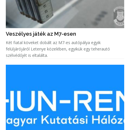
Veszélyes játék az M7-esen
Két fiatal köveket dobált az M7-es autópálya egyik
felüljárójáról Letenye közelében, egyikük egy teherautó
szélvédőjét is eltalálta.