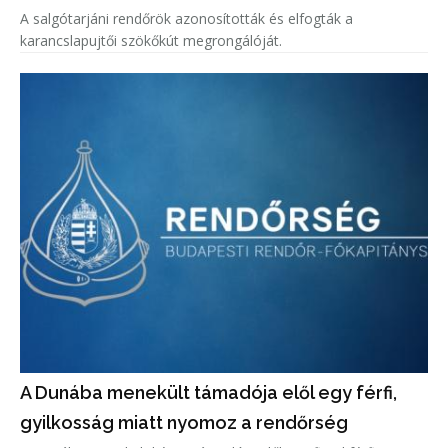
A salgótarjáni rendőrök azonosították és elfogták a
karancslapujtői szökőkút megrongálóját.
A Dunába menekült támadója elől egy férfi,
gyilkosság miatt nyomoz a rendőrség