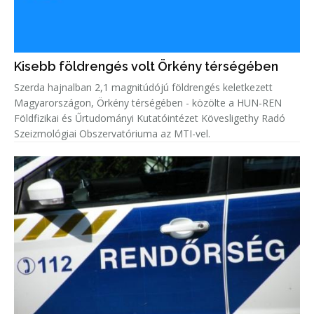
Kisebb földrengés volt Örkény térségében
Szerda hajnalban 2,1 magnitúdójú földrengés keletkezett
Magyarországon, Örkény térségében - közölte a HUN-REN
Földfizikai és Űrtudományi Kutatóintézet Kövesligethy Radó
Szeizmológiai Obszervatóriuma az MTI-vel.