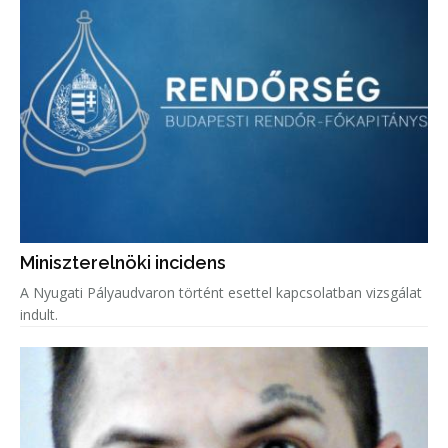
Miniszterelnöki incidens
A Nyugati Pályaudvaron történt esettel kapcsolatban vizsgálat
indult.