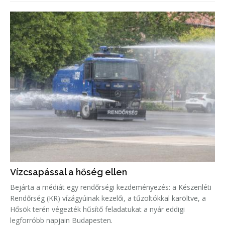
Vízcsapással a hőség ellen
Bejárta a médiát egy rendőrségi kezdeményezés: a Készenléti
Rendőrség (KR) vízágyúinak kezelői, a tűzoltókkal karöltve, a
Hősök terén végezték hűsítő feladatukat a nyár eddigi
legforróbb napjain Budapesten.