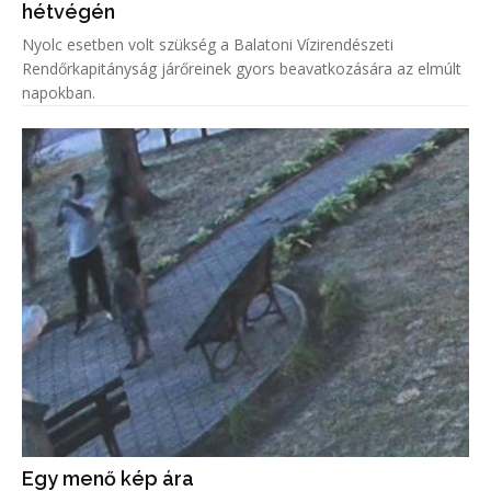
hétvégén
Nyolc esetben volt szükség a Balatoni Vízirendészeti
Rendőrkapitányság járőreinek gyors beavatkozására az elmúlt
napokban.
Egy menő kép ára