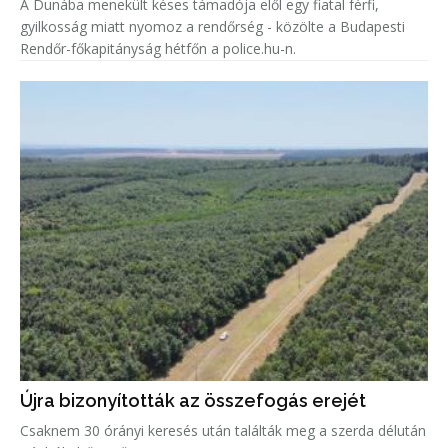
A Dunába menekült késes támadója elől egy fiatal férfi,
gyilkosság miatt nyomoz a rendőrség - közölte a Budapesti
Rendőr-főkapitányság hétfőn a police.hu-n.
Újra bizonyították az összefogás erejét
Csaknem 30 órányi keresés után találták meg a szerda délután