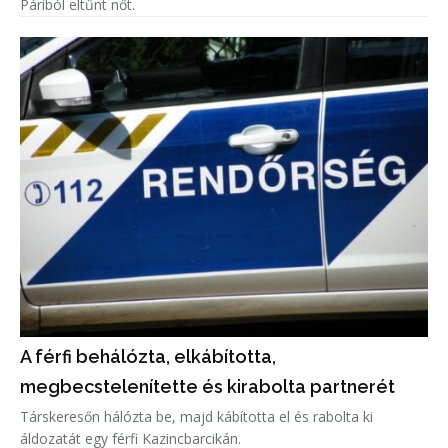
Páriból eltűnt nőt.
A férfi behálózta, elkábította,
megbecstelenítette és kirabolta partnerét
Társkeresőn hálózta be, majd kábította el és rabolta ki
áldozatát egy férfi Kazincbarcikán.