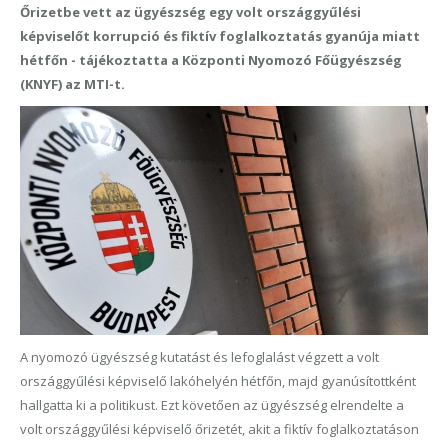
Őrizetbe vett az ügyészség egy volt országgyűlési
képviselőt korrupció és fiktív foglalkoztatás gyanúja miatt
hétfőn - tájékoztatta a Központi Nyomozó Főügyészség
(KNYF) az MTI-t.
A nyomozó ügyészség kutatást és lefoglalást végzett a volt
országgyűlési képviselő lakóhelyén hétfőn, majd gyanúsítottként
hallgatta ki a politikust. Ezt követően az ügyészség elrendelte a
volt országgyűlési képviselő őrizetét, akit a fiktív foglalkoztatáson