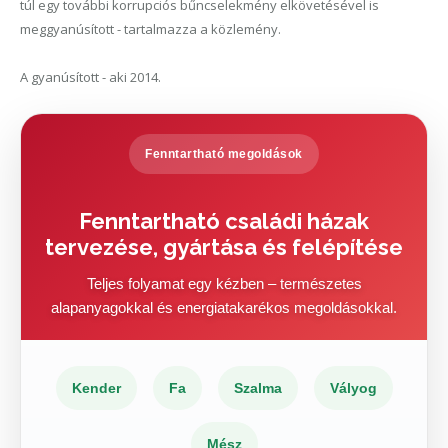
túl egy további korrupciós bűncselekmény elkövetésével is
meggyanúsított - tartalmazza a közlemény.
A gyanúsított - aki 2014.
Fenntartható megoldások
Fenntartható családi házak
tervezése, gyártása és felépítése
Teljes folyamat egy kézben – természetes
alapanyagokkal és energiatakarékos megoldásokkal.
Kender
Fa
Szalma
Vályog
Mész