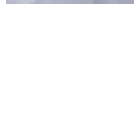
Életmentő beszélgetés
Egy rendőr lélekjelenlétének és kommunikációs készségeinek
köszönhetően sikerült megmenteni egy 19 éves férfi életét
Hőgyészen.