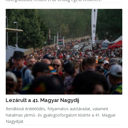
Lezárult a 41. Magyar Nagydíj
Rendkívüli érdeklődés, folyamatos autóáradat, valamint
hatalmas jármű- és gyalogosforgalom kísérte a 41. Magyar
Nagydíjat.