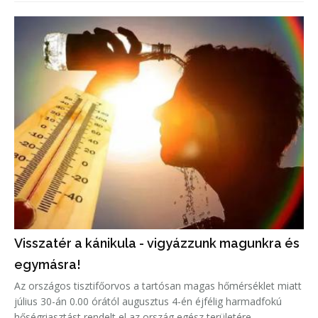
Visszatér a kánikula - vigyázzunk magunkra és
egymásra!
Az országos tisztifőorvos a tartósan magas hőmérséklet miatt
július 30-án 0.00 órától augusztus 4-én éjfélig harmadfokú
hőségriasztást rendelt el az ország egész területére.