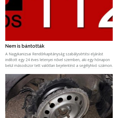
Nem is bántották
A Nagykanizsai Rendőrkapitányság szabálysértési eljárást
indított egy 24 éves letenyei nővel szemben, aki egy hónapon
belül másodszor tett valótlan bejelentést a segélyhívó számon.