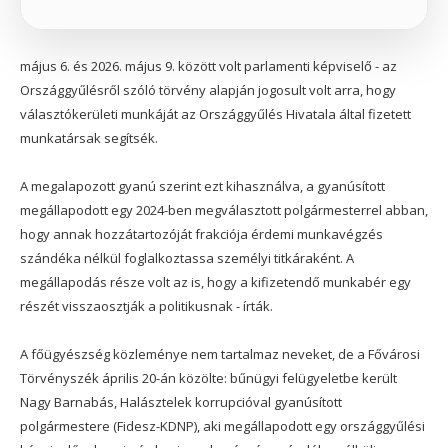
május 6. és 2026. május 9. között volt parlamenti képviselő - az
Országgyűlésről szóló törvény alapján jogosult volt arra, hogy
választókerületi munkáját az Országgyűlés Hivatala által fizetett
munkatársak segítsék.
A megalapozott gyanú szerint ezt kihasználva, a gyanúsított
megállapodott egy 2024-ben megválasztott polgármesterrel abban,
hogy annak hozzátartozóját frakciója érdemi munkavégzés
szándéka nélkül foglalkoztassa személyi titkáraként. A
megállapodás része volt az is, hogy a kifizetendő munkabér egy
részét visszaosztják a politikusnak - írták.
A főügyészség közleménye nem tartalmaz neveket, de a Fővárosi
Törvényszék április 20-án közölte: bűnügyi felügyeletbe került
Nagy Barnabás, Halásztelek korrupcióval gyanúsított
polgármestere (Fidesz-KDNP), aki megállapodott egy országgyűlési