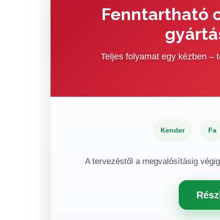
Fenntartható c
gyártá
Teljes folyamat egy kézben –
Kender
Fa
A tervezéstől a megvalósításig végi
Rész