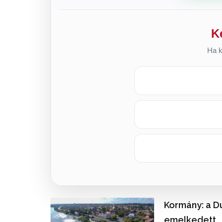
K
Ha k
Kormány: a D
emelkedett