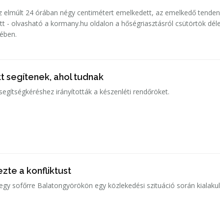
 elmúlt 24 órában négy centimétert emelkedett, az emelkedő tenden
tt - olvasható a kormany.hu oldalon a hőségriasztásról csütörtök déle
sében.
t segítenek, ahol tudnak
gítségkéréshez irányították a készenléti rendőröket.
zte a konfliktust
 egy sofőrre Balatongyörökön egy közlekedési szituáció során kialakul