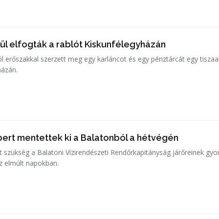
ül elfogták a rablót Kiskunfélegyházán
ól erőszakkal szerzett meg egy karláncot és egy pénztárcát egy tiszaa
házán.
ert mentettek ki a Balatonból a hétvégén
t szükség a Balatoni Vízirendészeti Rendőrkapitányság járőreinek gyo
z elmúlt napokban.