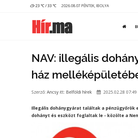
23 ℃ / 33 ℃
2026.08.07 PÉNTEK, IBOLYA
B
NAV: illegális dohán
ház melléképületéb
Szerző:
Ancsy
itt:
Belföldi hírek
2025.02.28 07:49
Illegális dohánygyárat találtak a pénzügyőrök 
dohányt és eszközt foglaltak le - közölte a Ne