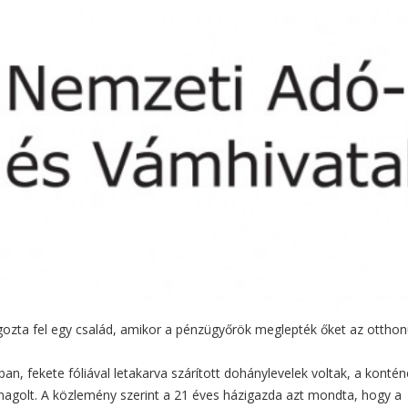
gozta fel egy család, amikor a pénzügyőrök meglepték őket az ottho
, fekete fóliával letakarva szárított dohánylevelek voltak, a konté
somagolt. A közlemény szerint a 21 éves házigazda azt mondta, hogy a