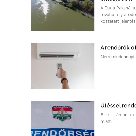
A Duna Paksnál az
tovább folytatódo
közzétett jelenté
A rendőrök ot
Nem mindennapi se
Ütéssel rende
Biciklis támadt rá
miatt.