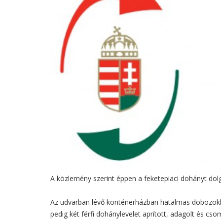
A közlemény szerint éppen a feketepiaci dohányt dol
Az udvarban lévő konténerházban hatalmas dobozokban
pedig két férfi dohánylevelet aprított, adagolt és c