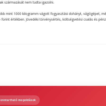
nak származását nem tudta igazolni.
öbb mint 1000 kilogramm vágott fogyasztási dohányt, vágógépet, mé
forint értékben. Jövedéki törvénysértés, költségvetési csalás és pé
Fenntartható megoldások