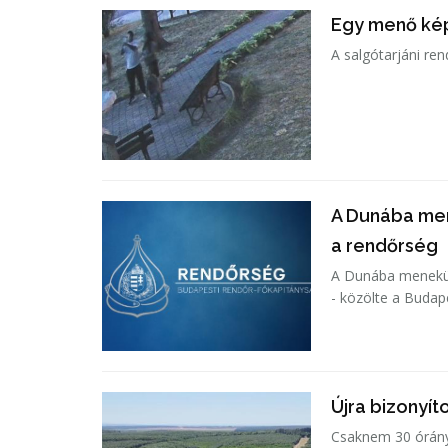
Egy menő ké
A salgótarjáni re
A Dunába men
a rendőrség
A Dunába menekült
- közölte a Budap
Újra bizonyít
Csaknem 30 órányi