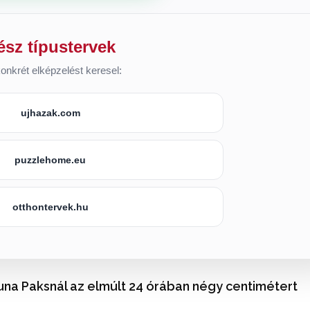
ész típustervek
onkrét elképzelést keresel:
ujhazak.com
puzzlehome.eu
otthontervek.hu
una Paksnál az elmúlt 24 órában négy centimétert