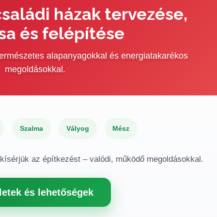
saládi házak tervezése,
sa és felépítése
 természetes alapanyagokkal és energiatakarékos
megoldásokkal.
Szalma
Vályog
Mész
gkísérjük az építkezést – valódi, működő megoldásokkal.
letek és lehetőségek