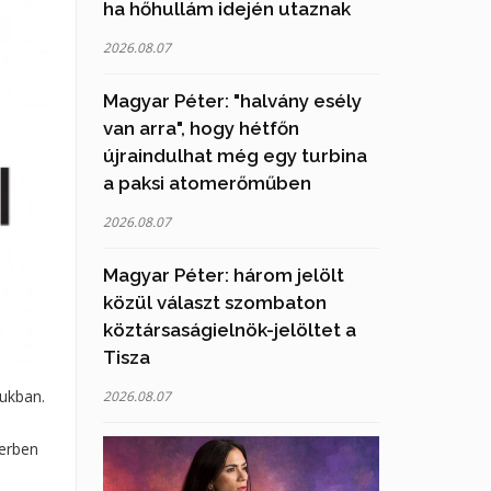
ha hőhullám idején utaznak
2026.08.07
Magyar Péter: "halvány esély
van arra", hogy hétfőn
újraindulhat még egy turbina
a paksi atomerőműben
2026.08.07
Magyar Péter: három jelölt
közül választ szombaton
köztársaságielnök-jelöltet a
Tisza
nukban.
2026.08.07
nerben