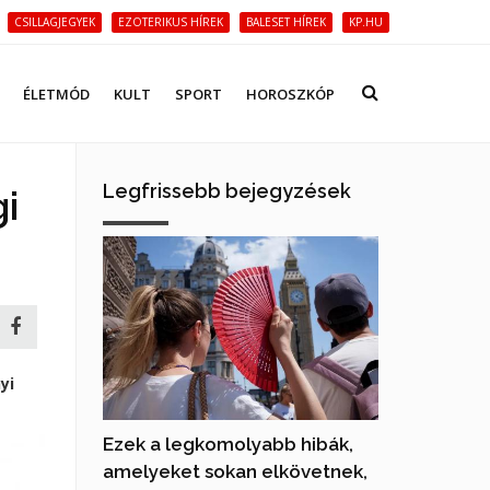
CSILLAGJEGYEK
EZOTERIKUS HÍREK
BALESET HÍREK
KP.HU
ÉLETMÓD
KULT
SPORT
HOROSZKÓP
Legfrissebb bejegyzések
gi
yi
Ezek a legkomolyabb hibák,
amelyeket sokan elkövetnek,