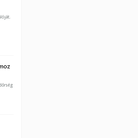
lóját.
omoz
ndőrség