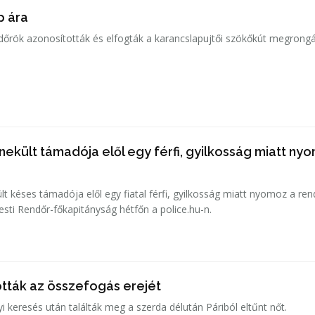
p ára
ndőrök azonosították és elfogták a karancslapujtői szökőkút megrongá
ekült támadója elől egy férfi, gyilkosság miatt ny
 késes támadója elől egy fiatal férfi, gyilkosság miatt nyomoz a re
esti Rendőr-főkapitányság hétfőn a police.hu-n.
ották az összefogás erejét
 keresés után találták meg a szerda délután Páriból eltűnt nőt.