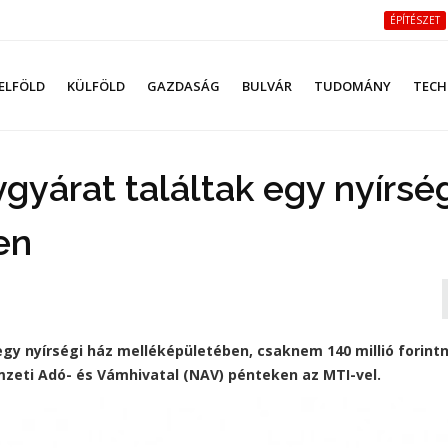
ÉPÍTÉSZET
ELFÖLD
KÜLFÖLD
GAZDASÁG
BULVÁR
TUDOMÁNY
TECH
ygyárat találtak egy nyírsé
en
egy nyírségi ház melléképületében, csaknem 140 millió forintn
mzeti Adó- és Vámhivatal (NAV) pénteken az MTI-vel.