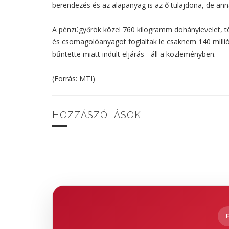
berendezés és az alapanyag is az ő tulajdona, de an
A pénzügyőrök közel 760 kilogramm dohánylevelet, t
és csomagolóanyagot foglaltak le csaknem 140 millió 
bűntette miatt indult eljárás - áll a közleményben.
(Forrás: MTI)
HOZZÁSZÓLÁSOK