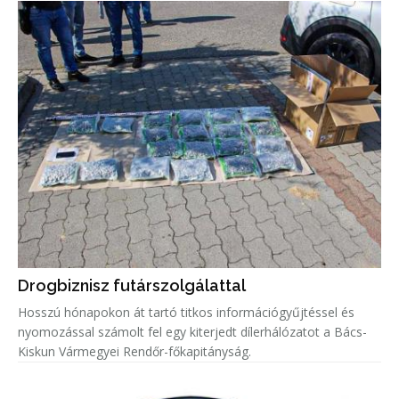
Drogbiznisz futárszolgálattal
Hosszú hónapokon át tartó titkos információgyűjtéssel és
nyomozással számolt fel egy kiterjedt dílerhálózatot a Bács-
Kiskun Vármegyei Rendőr-főkapitányság.