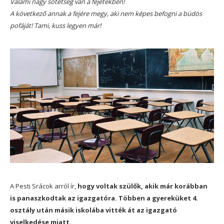
Valami nagy sötétség van a fejetekben!
A következő annak a fejére megy, aki nem képes befogni a büdös
pofáját! Tami, kuss legyen már!
A Pesti Srácok arról ír,
hogy voltak szülők, akik már korábban
is panaszkodtak az igazgatóra. Többen a gyereküket 4.
osztály után másik iskolába vitték át az igazgató
viselkedése miatt.