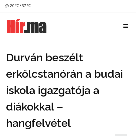
20 ℃ / 37 ℃
Durván beszélt
erkölcstanórán a budai
iskola igazgatója a
diákokkal –
hangfelvétel