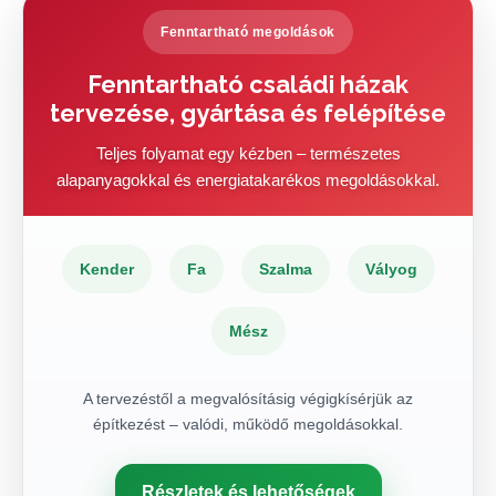
Fenntartható megoldások
Fenntartható családi házak
tervezése, gyártása és felépítése
Teljes folyamat egy kézben – természetes
alapanyagokkal és energiatakarékos megoldásokkal.
Kender
Fa
Szalma
Vályog
Mész
A tervezéstől a megvalósításig végigkísérjük az
építkezést – valódi, működő megoldásokkal.
Részletek és lehetőségek