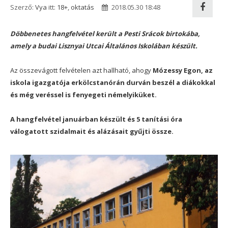
Szerző:
Vya
itt:
18+
,
oktatás
2018.05.30 18:48
Döbbenetes hangfelvétel került a Pesti Srácok birtokába,
amely a budai Lisznyai Utcai Általános Iskolában készült.
Az összevágott felvételen azt hallható, ahogy
Mózessy Egon, az
iskola igazgatója erkölcstanórán durván beszél a diákokkal
és még veréssel is fenyegeti némelyiküket.
A hangfelvétel januárban készült és 5 tanítási óra
válogatott szidalmait és alázásait gyűjti össze.