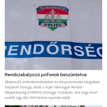
Rendszabályozó pofonok beszüntetve
Elképesztő emberkereskedelem és kényszermunka tárgyában
folytatott bűnügy zárult a Fejér Vármegyei Rendőr-
főkapitányság (FVMRFK) Bűnügyi Osztályán, ami négy évvel
ezelőtt egy idős férfi kérése nyomán indult.