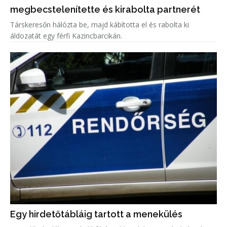
megbecstelenítette és kirabolta partnerét
Társkeresőn hálózta be, majd kábította el és rabolta ki
áldozatát egy férfi Kazincbarcikán.
Egy hirdetőtábláig tartott a menekülés