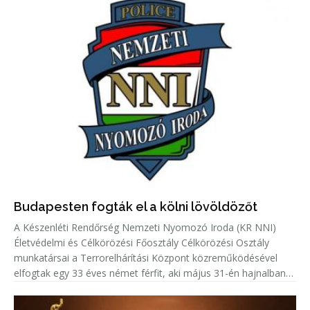
Budapesten fogták el a kölni lövöldözőt
A Készenléti Rendőrség Nemzeti Nyomozó Iroda (KR NNI)
Életvédelmi és Célkörözési Főosztály Célkörözési Osztály
munkatársai a Terrorelhárítási Központ közreműködésével
elfogtak egy 33 éves német férfit, aki május 31-én hajnalban
Kölnben több lövést adott le egy emberre.