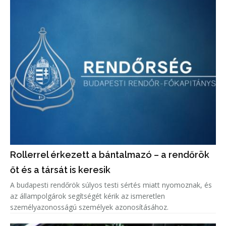
Rollerrel érkezett a bántalmazó – a rendőrök
őt és a társát is keresik
A budapesti rendőrök súlyos testi sértés miatt nyomoznak, és
az állampolgárok segítségét kérik az ismeretlen
személyazonosságú személyek azonosításához.