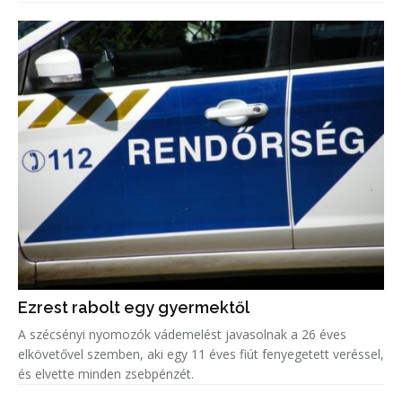
Ezrest rabolt egy gyermektől
A szécsényi nyomozók vádemelést javasolnak a 26 éves
elkövetővel szemben, aki egy 11 éves fiút fenyegetett veréssel,
és elvette minden zsebpénzét.