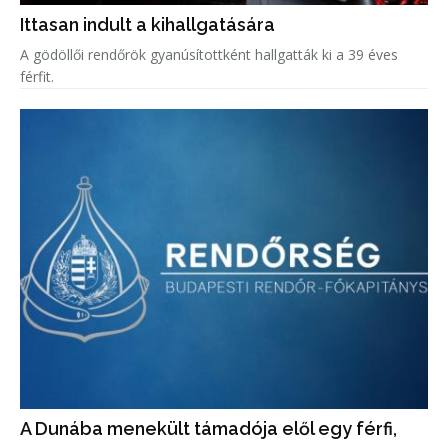
Ittasan indult a kihallgatására
A gödöllői rendőrök gyanúsítottként hallgatták ki a 39 éves
férfit.
A Dunába menekült támadója elől egy férfi,