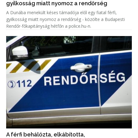
gyilkosság miatt nyomoz a rendőrség
A Dunába menekült késes támadója elől egy fiatal férfi,
gyilkosság miatt nyomoz a rendőrség - közölte a Budapesti
Rendőr-főkapitányság hétfőn a police.hu-n.
A férfi behálózta, elkábította,