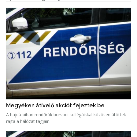
Megyéken átívelő akciót fejeztek be
A hajdú-bihari rendőrök borsodi kollégáikkal közösen ütöttek
rajta a hálózat tagjain.