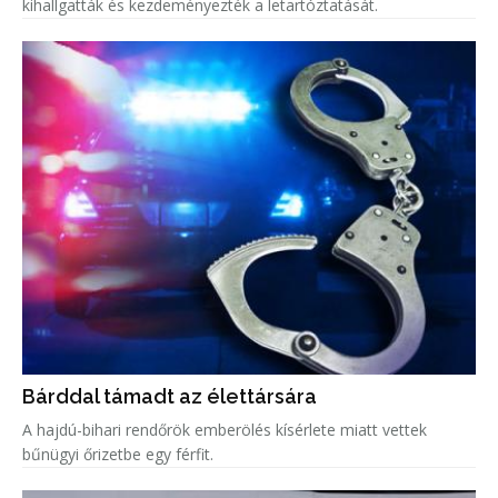
kihallgatták és kezdeményezték a letartóztatását.
Bárddal támadt az élettársára
A hajdú-bihari rendőrök emberölés kísérlete miatt vettek
bűnügyi őrizetbe egy férfit.