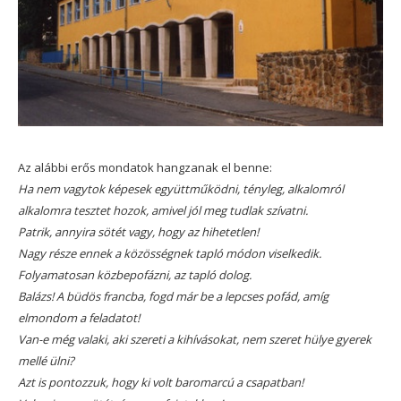
Az alábbi erős mondatok hangzanak el benne:
Ha nem vagytok képesek együttműködni, tényleg, alkalomról
alkalomra tesztet hozok, amivel jól meg tudlak szívatni.
Patrik, annyira sötét vagy, hogy az hihetetlen!
Nagy része ennek a közösségnek tapló módon viselkedik.
Folyamatosan közbepofázni, az tapló dolog.
Balázs! A büdös francba, fogd már be a lepcses pofád, amíg
elmondom a feladatot!
Van-e még valaki, aki szereti a kihívásokat, nem szeret hülye gyerek
mellé ülni?
Azt is pontozzuk, hogy ki volt baromarcú a csapatban!