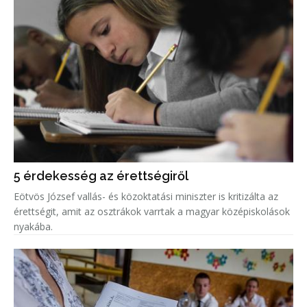
5 érdekesség az érettségiről
Eötvös József vallás- és közoktatási miniszter is kritizálta az
érettségit, amit az osztrákok varrtak a magyar középiskolások
nyakába.