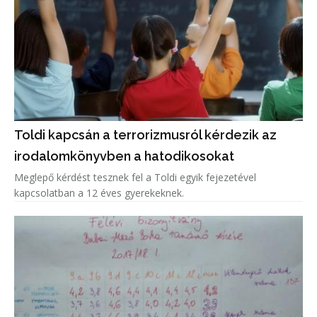
Toldi kapcsán a terrorizmusról kérdezik az
irodalomkönyvben a hatodikosokat
Meglepő kérdést tesznek fel a Toldi egyik fejezetével
kapcsolatban a 12 éves gyerekeknek.