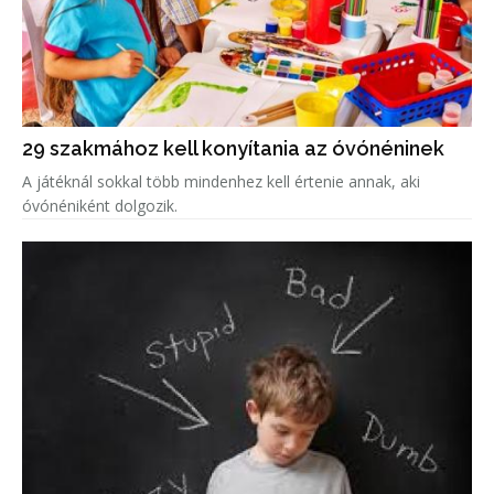
29 szakmához kell konyítania az óvónéninek
A játéknál sokkal több mindenhez kell értenie annak, aki
óvónéniként dolgozik.