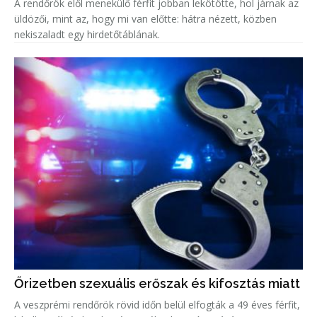
A rendőrök elől menekülő férfit jobban lekötötte, hol járnak az
üldözői, mint az, hogy mi van előtte: hátra nézett, közben
nekiszaladt egy hirdetőtáblának.
Őrizetben szexuális erőszak és kifosztás miatt
A veszprémi rendőrök rövid időn belül elfogták a 49 éves férfit,