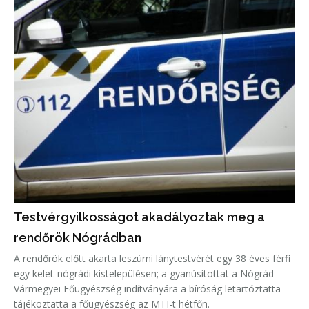
Testvérgyilkosságot akadályoztak meg a
rendőrök Nógrádban
A rendőrök előtt akarta leszúrni lánytestvérét egy 38 éves férfi
egy kelet-nógrádi kistelepülésen; a gyanúsítottat a Nógrád
Vármegyei Főügyészség indítványára a bíróság letartóztatta -
tájékoztatta a főügyészség az MTI-t hétfőn.