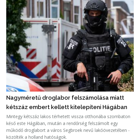
Nagyméretű droglabor felszámolása miatt
kétszáz embert kellett kitelepíteni Hágában
Mintegy kétszáz lakos térhetett vissza otthonába szombaton
késő este Hágában, miután a rendőrség felszámolt egy
működő droglabort a város Segbroek nevű lakóövezetében -
közölték a holland hatóságok.