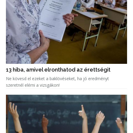
13 hiba, amivel elronthatod az érettségit
Ne kövesd el ezeket a baklövéseket, ha jó eredményt
szeretnél elérni a vizsgákon!